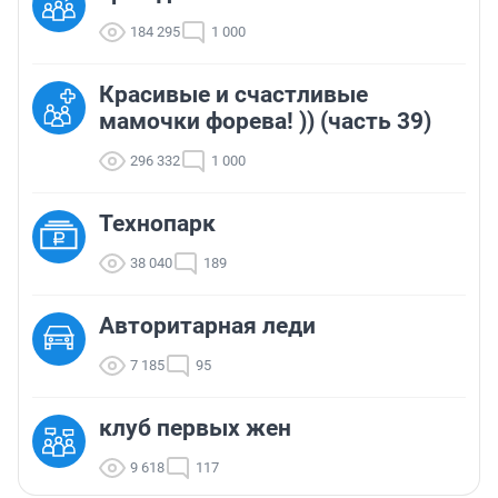
184 295
1 000
Красивые и счастливые
мамочки форева! )) (часть 39)
296 332
1 000
Технопарк
38 040
189
Авторитарная леди
7 185
95
клуб первых жен
9 618
117