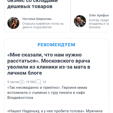
бизнес со складами
дешевых товаров
Олег Арефьев
Наталья Шорохова
Блогер, предпри
Открыла кофейную точку на
владелец в тра
деньги соцразвития
бизнесе
РЕКОМЕНДУЕМ
«Мне сказали, что нам нужно
расстаться». Московского врача
уволили из клиники из-за мата в
личном блоге
9 часов
19 560
14
«Так неожиданно и приятно». Героиня мема
вспомнила о съемках с гуру пикапа в кафе
Владивостока
«Нашел Наденьку, а у нее пробита голова». Мужчина