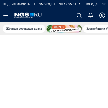
НЕДВИЖИМОСТЬ
ПРОМОКОДЫ
ЗНАКОМСТВА
ПОГОДА
ФО
Жёсткая соседская драка
Застройщики V