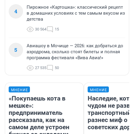
Пирожное «Картошка»: классический рецепт
4
в домашних условиях с тем самым вкусом из
детства
30 564
15
Авиашоу в Мочище — 2026: как добраться до
5
аэродрома, сколько стоят билеты и полная
программа фестиваля «Вива Авиа!»
27 535
50
МНЕНИЕ
МНЕНИЕ
«Покупаешь кота в
Наследие, кото
мешке»:
чудом не разва
предприниматель
транспортный 
рассказала, как на
разнес миф о 
самом деле устроен
советских доро