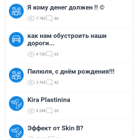
Я кому денег должен !! ©
7 783
66
как нам обустроить наши
дороги...
4 130
63
Пилюля, с днём рождения!!!
3 765
42
Kira Plastinina
9 249
33
Эффект от Skin B?