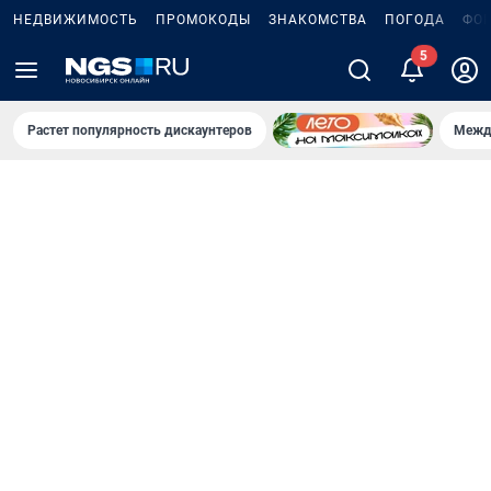
НЕДВИЖИМОСТЬ
ПРОМОКОДЫ
ЗНАКОМСТВА
ПОГОДА
ФО
Растет популярность дискаунтеров
Межд