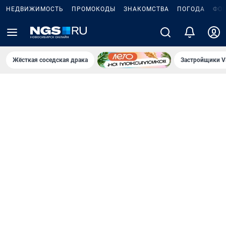
НЕДВИЖИМОСТЬ
ПРОМОКОДЫ
ЗНАКОМСТВА
ПОГОДА
ФО
Жёсткая соседская драка
Застройщики V