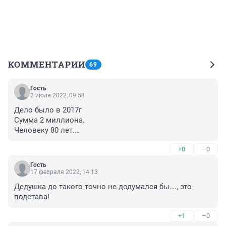
КОММЕНТАРИИ
69
Гость
2 июля 2022, 09:58
Дело было в 2017г

Сумма 2 миллиона.

Человеку 80 лет.

4я стадия рака.

+0
–0
Какая-то подстава!

Люди,Вам не стыдно?!

Гость
Сколько денег украли при строительстве 
17 февраля 2022, 14:13
дорог,Бугринского моста!

Дедушка до такого точно не додумался бы…., это 
Да сейчас даже разговоры об операции-госизмена!

подстава!
Оставьте человека в покое!

Будьте Людьми!
+1
–0