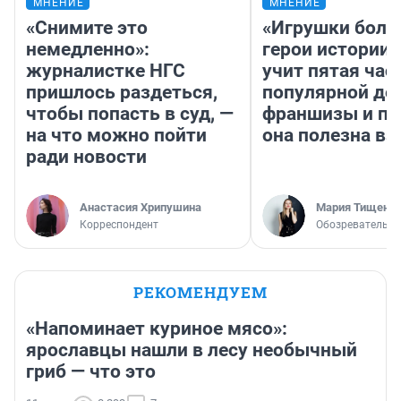
МНЕНИЕ
МНЕНИЕ
«Снимите это
«Игрушки боль
немедленно»:
герои истории»
журналистке НГС
учит пятая час
пришлось раздеться,
популярной де
чтобы попасть в суд, —
франшизы и п
на что можно пойти
она полезна в
ради новости
Анастасия Хрипушина
Мария Тищенк
Корреспондент
Обозреватель
РЕКОМЕНДУЕМ
«Напоминает куриное мясо»:
ярославцы нашли в лесу необычный
гриб — что это