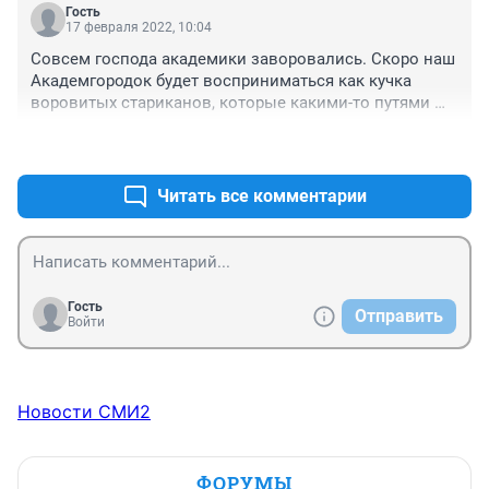
Гость
17 февраля 2022, 10:04
Совсем господа академики заворовались. Скоро наш 
Академгородок будет восприниматься как кучка 
воровитых стариканов, которые какими-то путями 
прорвались в "академики" и теперь "рвут" для себя/
+0
–0
детей/внуков.
Читать все комментарии
Гость
Отправить
Войти
Новости СМИ2
ФОРУМЫ