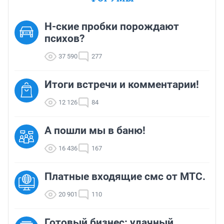
Н-ские пробки порождают
психов?
37 590
277
Итоги встречи и комментарии!
12 126
84
А пошли мы в баню!
16 436
167
Платные входящие смс от МТС.
20 901
110
Готовый бизнес: удачный