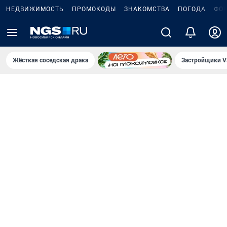
НЕДВИЖИМОСТЬ
ПРОМОКОДЫ
ЗНАКОМСТВА
ПОГОДА
ФО
Жёсткая соседская драка
Застройщики V