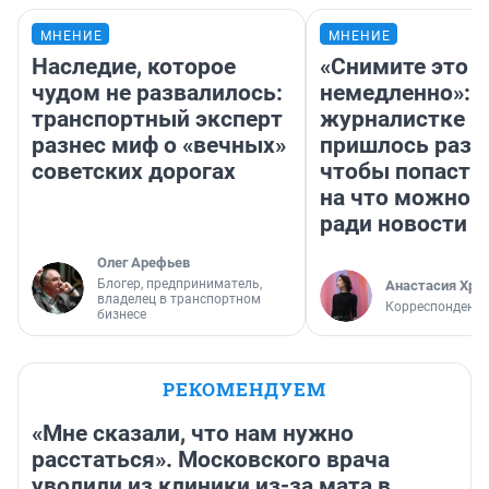
МНЕНИЕ
МНЕНИЕ
Наследие, которое
«Снимите это
чудом не развалилось:
немедленно»:
транспортный эксперт
журналистке Н
разнес миф о «вечных»
пришлось разд
советских дорогах
чтобы попасть 
на что можно 
ради новости
Олег Арефьев
Блогер, предприниматель,
Анастасия Хри
владелец в транспортном
Корреспондент
бизнесе
РЕКОМЕНДУЕМ
«Мне сказали, что нам нужно
расстаться». Московского врача
уволили из клиники из-за мата в