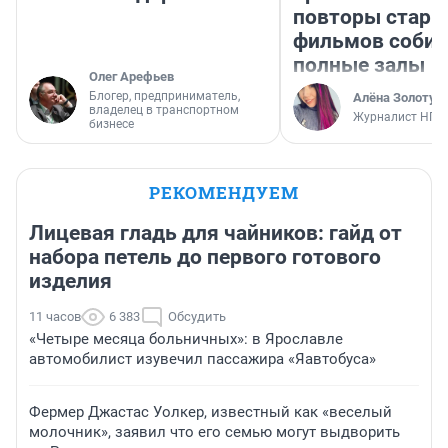
повторы стары
фильмов соби
полные залы
Олег Арефьев
Блогер, предприниматель,
Алёна Золотух
владелец в транспортном
Журналист НГС
бизнесе
РЕКОМЕНДУЕМ
Лицевая гладь для чайников: гайд от
набора петель до первого готового
изделия
11 часов
6 383
Обсудить
«Четыре месяца больничных»: в Ярославле
автомобилист изувечил пассажира «Яавтобуса»
Фермер Джастас Уолкер, известный как «веселый
молочник», заявил что его семью могут выдворить