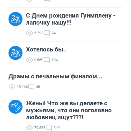
С Днем рождения Гуимплену -
лапочку нашу!!!
5 293
74
Хотелось бы..
9 660
104
Драмы с печальным финалом...
18 146
46
Жены! Что же вы делаете с
мужьями, что они поголовно
любовниц ищут???!
79 886
349