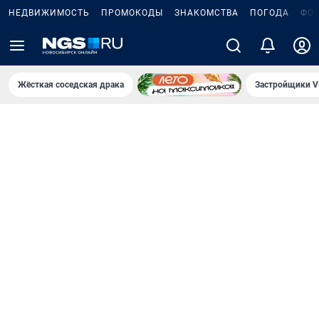
НЕДВИЖИМОСТЬ
ПРОМОКОДЫ
ЗНАКОМСТВА
ПОГОДА
ФО
Жёсткая соседская драка
Застройщики V