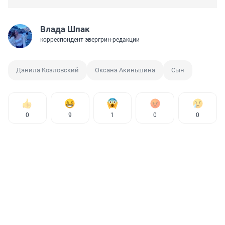
Влада Шпак
корреспондент эвергрин-редакции
Данила Козловский
Оксана Акиньшина
Сын
0
9
1
0
0