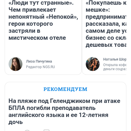
«Люди тут странные».
«Покупаешь ко
Чем привлекает
мешке»:
непонятный «Непокой»,
предпринимат
герои которого
рассказала, как
застряли в
самом деле ус
мистическом отеле
бизнес со скл
дешевых това
Наталья Шорох
Лиза Пичугина
Открыла кофейн
Редактор NGS.RU
деньги соцразв
РЕКОМЕНДУЕМ
На пляже под Геленджиком при атаке
БПЛА погибли преподаватель
английского языка и ее 12-летняя
дочь