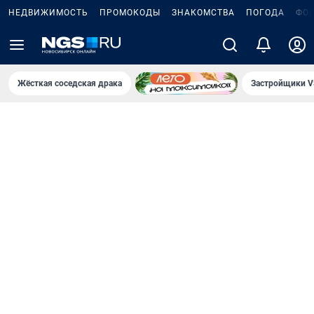
НЕДВИЖИМОСТЬ
ПРОМОКОДЫ
ЗНАКОМСТВА
ПОГОДА
ФО
Жёсткая соседская драка
Застройщики V