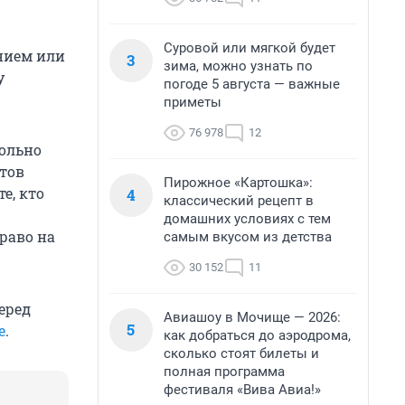
Суровой или мягкой будет
нием или
3
зима, можно узнать по
у
погоде 5 августа — важные
приметы
76 978
12
ольно
отов
Пирожное «Картошка»:
е, кто
4
классический рецепт в
домашних условиях с тем
раво на
самым вкусом из детства
30 152
11
еред
Авиашоу в Мочище — 2026:
5
е
.
как добраться до аэродрома,
сколько стоят билеты и
полная программа
фестиваля «Вива Авиа!»