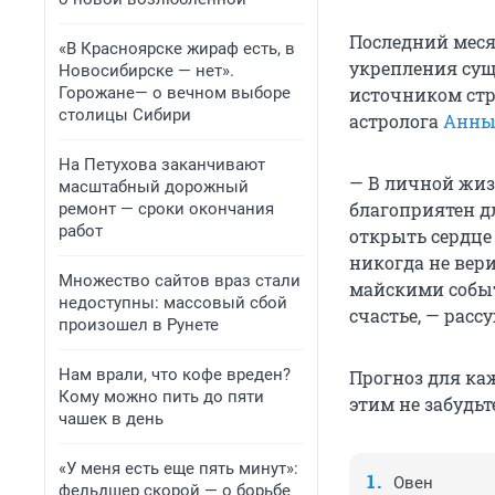
Последний меся
«В Красноярске жираф есть, в
укрепления сущ
Новосибирске — нет».
Горожане— о вечном выборе
источником стр
столицы Сибири
астролога
Анны
На Петухова заканчивают
— В личной жиз
масштабный дорожный
благоприятен дл
ремонт — сроки окончания
работ
открыть сердце 
никогда не вер
Множество сайтов враз стали
майскими событ
недоступны: массовый сбой
счастье, — расс
произошел в Рунете
Нам врали, что кофе вреден?
Прогноз для каж
Кому можно пить до пяти
этим не забудь
чашек в день
«У меня есть еще пять минут»:
Овен
фельдшер скорой — о борьбе