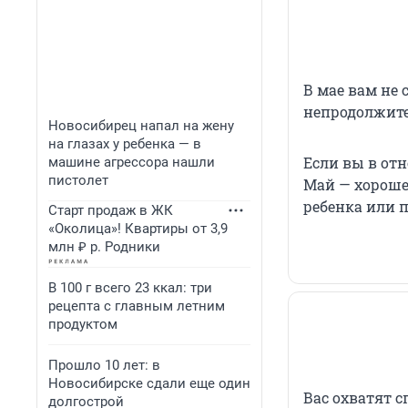
В мае вам не 
непродолжите
Новосибирец напал на жену
на глазах у ребенка — в
Если вы в от
машине агрессора нашли
пистолет
Май — хорошее
ребенка или п
Старт продаж в ЖК
«Околица»! Квартиры от 3,9
млн ₽ р. Родники
В 100 г всего 23 ккал: три
рецепта с главным летним
продуктом
Прошло 10 лет: в
Новосибирске сдали еще один
Вас охватят 
долгострой