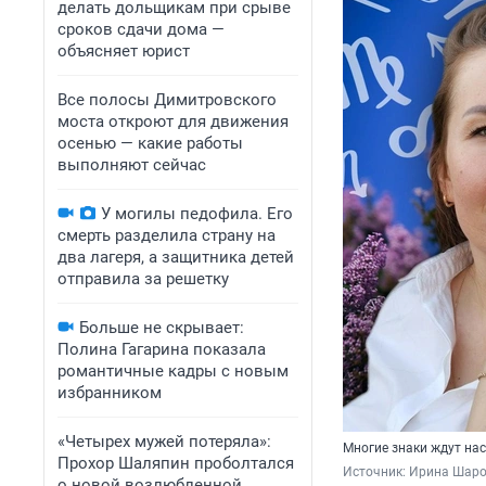
делать дольщикам при срыве
сроков сдачи дома —
объясняет юрист
Все полосы Димитровского
моста откроют для движения
осенью — какие работы
выполняют сейчас
У могилы педофила. Его
смерть разделила страну на
два лагеря, а защитника детей
отправила за решетку
Больше не скрывает:
Полина Гагарина показала
романтичные кадры с новым
избранником
«Четырех мужей потеряла»:
Многие знаки ждут на
Прохор Шаляпин проболтался
Источник: 
Ирина Шаров
о новой возлюбленной