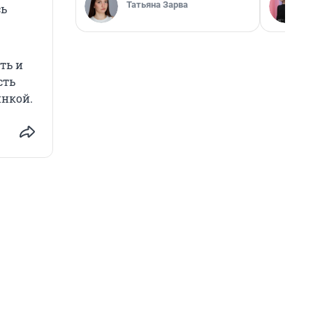
Татьяна Зарва
сь
ть и
сть
инкой.