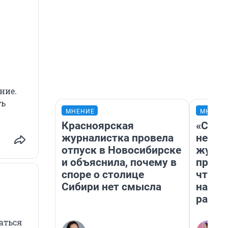
ние.
ть
МНЕНИЕ
МНЕНИ
Красноярская
«Сним
журналистка провела
немед
отпуск в Новосибирске
журна
и объяснила, почему в
пришл
споре о столице
чтобы
Сибири нет смысла
на чт
ради 
аться