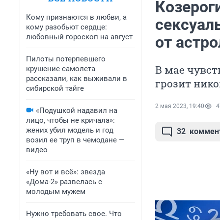
Козероги
Кому признаются в любви, а
сексуал
кому разобьют сердце:
любовный гороскоп на август
от астро
Пилоты потерпевшего
В мае чувст
крушение самолета
рассказали, как выживали в
грозит ник
сибирской тайге
2 мая 2023, 19:40
4
«Подушкой надавил на
лицо, чтобы не кричала»:
жених убил модель и год
32
коммен
возил ее труп в чемодане —
видео
«Ну вот и всё»: звезда
«Дома-2» развелась с
молодым мужем
Нужно требовать свое. Что