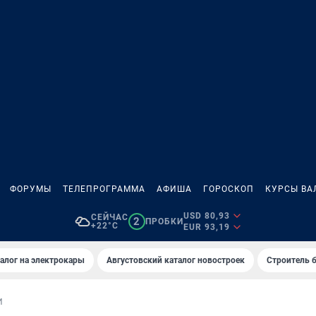
ФОРУМЫ
ТЕЛЕПРОГРАММА
АФИША
ГОРОСКОП
КУРСЫ ВА
USD 80,93
СЕЙЧАС
2
ПРОБКИ
+22°C
EUR 93,19
алог на электрокары
Августовский каталог новостроек
Строитель б
И