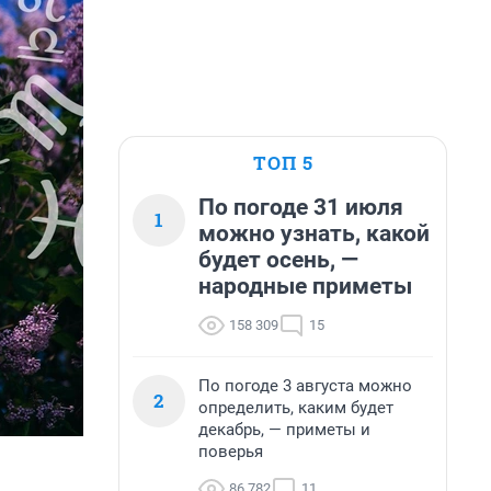
ТОП 5
По погоде 31 июля
1
можно узнать, какой
будет осень, —
народные приметы
158 309
15
По погоде 3 августа можно
2
определить, каким будет
декабрь, — приметы и
поверья
86 782
11