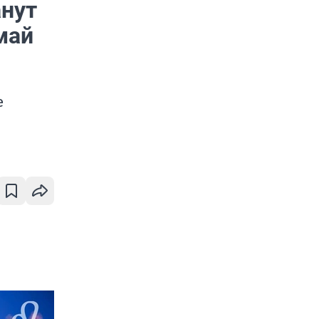
анут
май
е