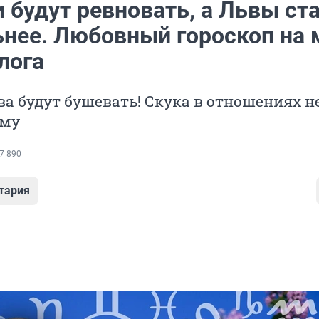
 будут ревновать, а Львы ст
ьнее. Любовный гороскоп на 
лога
ва будут бушевать! Скука в отношениях н
ому
7 890
тария