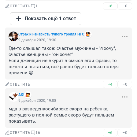
+6
–0
ОТВЕТИТЬ
1
Показать ещё 1 ответ
Cтрах и ненависть тупого тролля НГС
9 декабря 2020, 19:30
Где-то слышал такое: счастье мужчины - "я хочу", 
счастье женщины - "он хочет".

Если дженщин не вкурит в смысл этой фразы, то 
нечего и пытаться, всё равно будет только потеря 
времени 😁
+4
–0
ОТВЕТИТЬ
АК!
9 декабря 2020, 19:08
мда в разведенкосибирске скоро на ребенка, 
растущего в полной семье скоро будут пальцем 
показывать.
+6
–0
ОТВЕТИТЬ
16