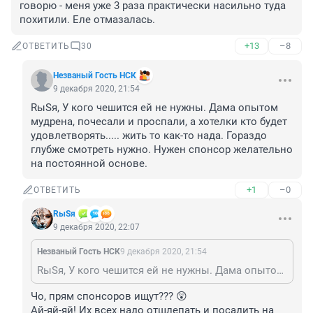
говорю - меня уже 3 раза практически насильно туда 
похитили. Еле отмазалась.
+13
–8
ОТВЕТИТЬ
30
Незваный Гость НСК
9 декабря 2020, 21:54
RыSя, У кого чешится ей не нужны. Дама опытом 
мудрена, почесали и проспали, а хотелки кто будет 
удовлетворять..... жить то как-то нада. Гораздо 
глубже смотреть нужно. Нужен спонсор желательно 
на постоянной основе.
+1
–0
ОТВЕТИТЬ
RыSя
9 декабря 2020, 22:07
Незваный Гость НСК
9 декабря 2020, 21:54
RыSя, У кого чешится ей не нужны. Дама опытом мудрена, почесали и проспали, а хотелки кто будет удовлетворять..... жить то как-то нада. Гораздо глубже смотреть нужно. Нужен спонсор желательно на постоянной основе.
Чо, прям спонсоров ищут??? 😲

Ай-яй-яй! Их всех надо отшлепать и посадить на 