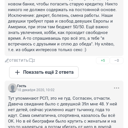
новом банке, чтобы погасить старую кредитку. Никто 
никого не должен содержать на постоянной основе. 
Исключение: декрет, болезнь, смена работы. Наши 
девушки требуют прав и свобод девушек Европы и 
Америки, при этом там бюджет 50/50. Ещё важно 
знать увлечения, хобби, как проходит свободное 
время. А-то спрашиваешь про всё это, а тебе "я 
встречаюсь с друзьями и сплю до обеда". Ну клёво, 
т.е. из общих интересов только секс :)
+5
–0
ОТВЕТИТЬ
2
Показать ещё 2 ответа
Гость
10 декабря 2020, 10:02
Тут упоминают РСП, это не гуд. Согласен, отчасти. 
Давеча свидание было с девушкой 39л мне 48. У ней 
нет детей, сейчас усиленно ищет тычинку, года то 
идут. Сама симпатична, спортивна, казалось бы всё 
ОК. Но в её биографии было крутить с женатым и на 
что-то надеяться, а потом убегать от него в другой 