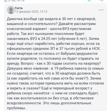
+2
–0
ОТВЕТИТЬ
Гость
10 декабря 2020, 15:15
Дамочка вообще где видела в 30 лет с квартирой, 
машиной и состоятельного? Давайте рассмотрим 
классический вариант - школа-ВУЗ-престижная 
работа. Так вот нынешнее поколение будет 
заканчивать ВУЗ в 24-25 лет (обучение 6 лет). Затем 
надо ещё опыт наработать, работая хорошо, если за 
официальную среднюю ЗП в 37 тысяч рублей в НСК. 
Если квартира не осталась от бабушек/дедушек/не 
купили родители, то половину он будет отдавать за 
аренду. Вопрос - как к 30 годам скопить на квартиру? 
Девушка явно наивная - в 19 ребенка завела (а семью 
не создала), считает, что в 30 квартира должна быть 
(а как заработать на неё сама хотя бы знает?). Зачем 
нужна такая, которая привыкла жить на всём готовом 
и верить в сказки? Ещё и переходный возраст у 
ребенка скоро начнётся - с ним не совладать будет, 
так как воспитывался он без отца, в обстановке 
вседозволенности. Это лишь дополнительные 
проблемы.