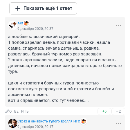
Показать ещё 1 ответ
АК!
9 декабря 2020, 20:37
а вообще классический сценарий.

1 половозрелая девка, протикали часики, нашла 
самка, спарилась зачала детеныша, родила, 
развелась. брачный тур номер раз завершён.

2 опять протикали часики, надо спариться и зачать 
детеныша, начался поиск самца для второго брачного 
тура.

цикл и стратегия брачных туров полностью 
соответствует репродуктивной стратегии бонобо и 
архаичных племен.

вот и спрашивается, кто тут человек....
+5
–2
ОТВЕТИТЬ
Cтрах и ненависть тупого тролля НГС
9 декабря 2020, 20:17