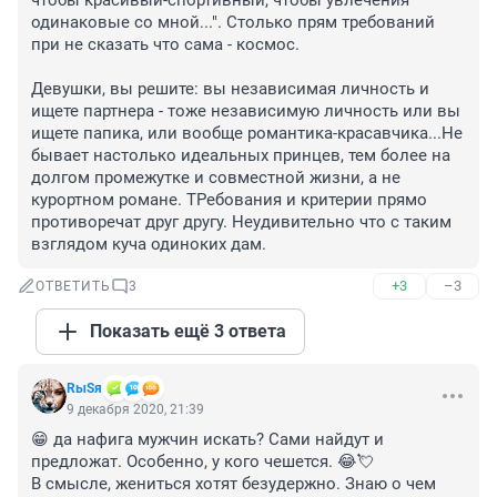
чтобы красивый-спортивный, чтобы увлечения 
одинаковые со мной...". Столько прям требований 
при не сказать что сама - космос.

Девушки, вы решите: вы независимая личность и 
ищете партнера - тоже независимую личность или вы 
ищете папика, или вообще романтика-красавчика...Не 
бывает настолько идеальных принцев, тем более на 
долгом промежутке и совместной жизни, а не 
курортном романе. ТРебования и критерии прямо 
противоречат друг другу. Неудивительно что с таким 
взглядом куча одиноких дам.
+3
–3
ОТВЕТИТЬ
3
Показать ещё 3 ответа
RыSя
9 декабря 2020, 21:39
😁 да нафига мужчин искать? Сами найдут и 
предложат. Особенно, у кого чешется. 😂💘

В смысле, жениться хотят безудержно. Знаю о чем 