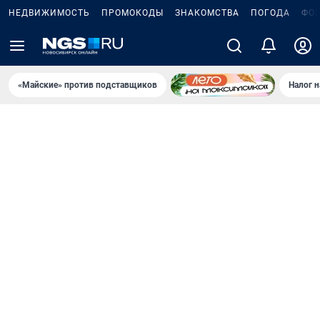
НЕДВИЖИМОСТЬ
ПРОМОКОДЫ
ЗНАКОМСТВА
ПОГОДА
ФО
«Майские» против подставщиков
Налог 