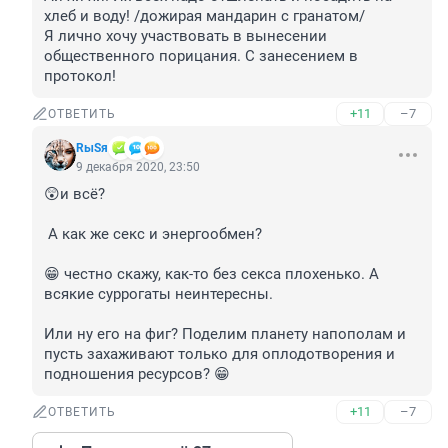
хлеб и воду! /дожирая мандарин с гранатом/

Я лично хочу участвовать в вынесении 
общественного порицания. С занесением в 
протокол!
+11
–7
ОТВЕТИТЬ
RыSя
9 декабря 2020, 23:50
😲и всё?

 А как же секс и энергообмен?

😁 честно скажу, как-то без секса плохенько. А 
всякие суррогаты неинтересны.

Или ну его на фиг? Поделим планету напополам и 
пусть захаживают только для оплодотворения и 
подношения ресурсов? 😁
+11
–7
ОТВЕТИТЬ