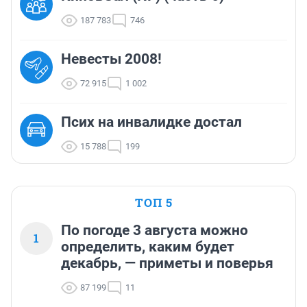
187 783
746
Невесты 2008!
72 915
1 002
Псих на инвалидке достал
15 788
199
ТОП 5
По погоде 3 августа можно
1
определить, каким будет
декабрь, — приметы и поверья
87 199
11