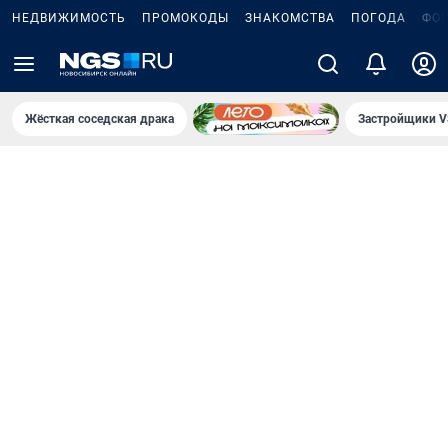
НЕДВИЖИМОСТЬ
ПРОМОКОДЫ
ЗНАКОМСТВА
ПОГОДА
ФО
Жёсткая соседская драка
Застройщики V