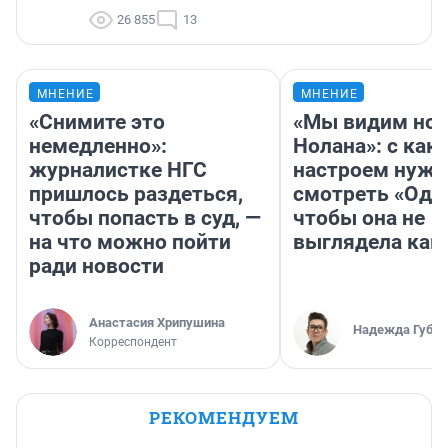
26 855
13
МНЕНИЕ
МНЕНИЕ
«Снимите это
«Мы видим нов
немедленно»:
Нолана»: с как
журналистке НГС
настроем нужн
пришлось раздеться,
смотреть «Оди
чтобы попасть в суд, —
чтобы она не
на что можно пойти
выглядела как
ради новости
Анастасия Хрипушина
Надежда Губар
Корреспондент
РЕКОМЕНДУЕМ