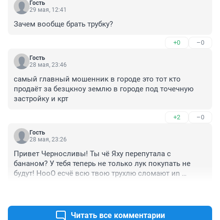
Гость
29 мая, 12:41
Зачем вообще брать трубку?
+0
–0
Гость
28 мая, 23:46
самый главный мошенник в городе это тот кто 
продаёт за безцкноу землю в городе под точечную 
застройку и крт
+2
–0
Гость
28 мая, 23:26
Привет Черносливы! Ты чё Яху перепутала с 
бананом? У тебя теперь не только лук покупать не 
будут! НооО есчё всю твою трухлю сломают иn 
shaaAllA. Сквозняк из секельваги! Готовься к 
+0
–3
шампуру!
Читать все комментарии