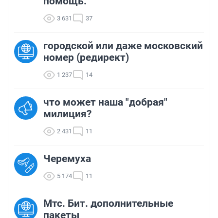
помощь.
3 631
37
городской или даже московский
номер (редирект)
1 237
14
что может наша "добрая"
милиция?
2 431
11
Черемуха
5 174
11
Мтс. Бит. дополнительные
пакеты