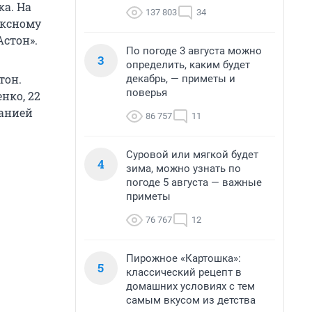
а. На
137 803
34
ексному
Астон».
По погоде 3 августа можно
3
определить, каким будет
тон.
декабрь, — приметы и
поверья
нко, 22
панией
86 757
11
Суровой или мягкой будет
4
зима, можно узнать по
погоде 5 августа — важные
приметы
76 767
12
Пирожное «Картошка»:
5
классический рецепт в
домашних условиях с тем
самым вкусом из детства