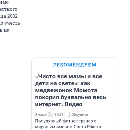
димо
естного
нца 2032
о учесть
в на
РЕКОМЕНДУЕМ
«Чисто все мамы и все
дети на свете»: как
медвежонок Момота
покорил буквально весь
интернет. Видео
3 часа
1 621
Обсудить
Популярный фитнес-тренер с
мировым именем Света Ракета