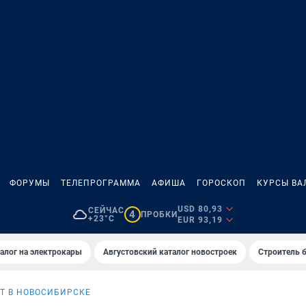
ФОРУМЫ
ТЕЛЕПРОГРАММА
АФИША
ГОРОСКОП
КУРСЫ ВА
USD 80,93
СЕЙЧАС
4
ПРОБКИ
+23°C
EUR 93,19
алог на электрокары
Августовский каталог новостроек
Строитель б
Т В НОВОСИБИРСКЕ