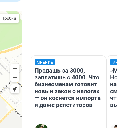
МНЕНИЕ
МНЕНИ
Продашь за 3000,
«Мы в
заплатишь с 4000. Что
Нолан
бизнесменам готовит
настр
новый закон о налогах
смотр
— он коснется импорта
чтобы
и даже репетиторов
выгля