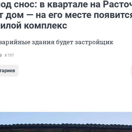
од снос: в квартале на Расто
 дом — на его месте появитс
илой комплекс
аварийные здания будет застройщик
8 737
тариев