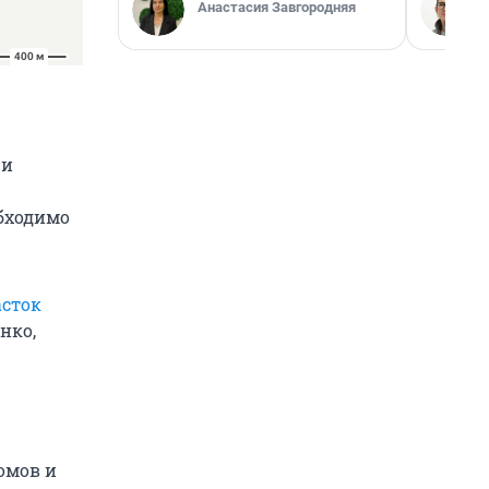
Анастасия Завгородняя
 и
бходимо
асток
нко,
омов и