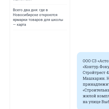
Всего два дня: где в
Новосибирске откроются
ярмарки товаров для школы
— карта
ООО СЗ «Асто
«Контур.Фоку
Стройтрест 4
Машкарин. Не
принадлежит
«Строительны
жилой компле
на улице Вы