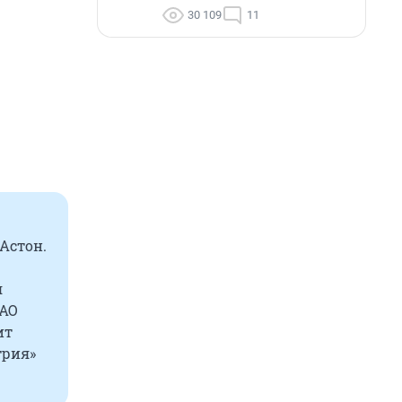
30 109
11
«Астон.
я
 АО
ит
трия»