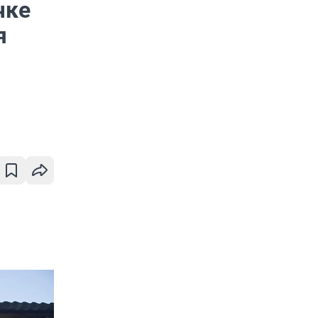
чке
я