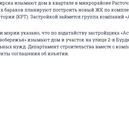
ирска изымают дом в квартале в микрорайоне Расточк
х бараков планируют построить новый ЖК по компл
тории (КРТ). Застройкой займется группа компаний «
и мэрии указано, что по ходатайству застройщика «Ас
вобережья» изымают дом и участок на улице 2-я Бурде
ных нужд. Департамент строительства вместе с ком
екты соглашения об изъятии.