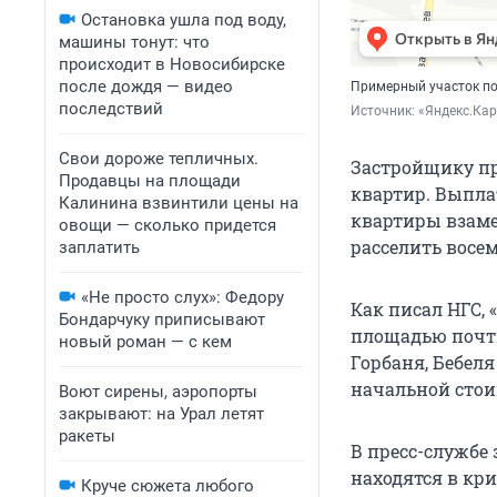
Остановка ушла под воду,
машины тонут: что
происходит в Новосибирске
после дождя — видео
Примерный участок по
последствий
Источник: 
«Яндекс.Ка
Свои дороже тепличных.
Застройщику пр
Продавцы на площади
квартир. Выпла
Калинина взвинтили цены на
квартиры взаме
овощи — сколько придется
расселить восем
заплатить
«Не просто слух»: Федору
Как писал НГС,
Бондарчуку приписывают
площадью почти
новый роман — с кем
Горбаня, Бебеля
начальной стои
Воют сирены, аэропорты
закрывают: на Урал летят
ракеты
В пресс-службе 
находятся в кр
Круче сюжета любого