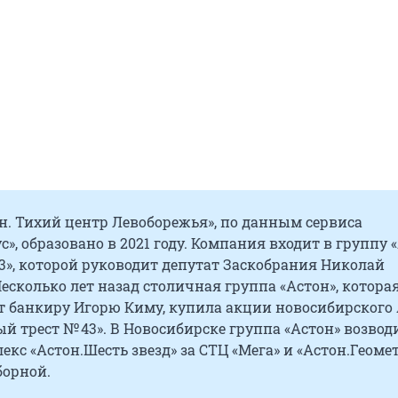
н. Тихий центр Левоборежья», по данным сервиса
с», образовано в 2021 году. Компания входит в группу 
3», которой руководит депутат Заскобрания Николай
сколько лет назад столичная группа «Астон», котора
 банкиру Игорю Киму, купила акции новосибирского
й трест № 43». В Новосибирске группа «Астон» возвод
кс «Астон.Шесть звезд» за СТЦ «Мега» и «Астон.Геоме
борной.