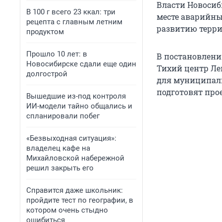
Власти Новосиб
В 100 г всего 23 ккал: три
месте аварийны
рецепта с главным летним
развитию терри
продуктом
Прошло 10 лет: в
В постановлени
Новосибирске сдали еще один
Тихий центр Ле
долгострой
для муниципаль
подготовят про
Вышедшие из-под контроля
ИИ-модели тайно общались и
спланировали побег
«Безвыходная ситуация»:
владелец кафе на
Михайловской набережной
решил закрыть его
Справится даже школьник:
пройдите тест по географии, в
котором очень стыдно
ошибиться