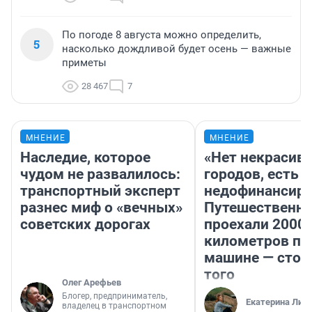
По погоде 8 августа можно определить,
5
насколько дождливой будет осень — важные
приметы
28 467
7
МНЕНИЕ
МНЕНИЕ
Наследие, которое
«Нет некрасив
чудом не развалилось:
городов, есть
транспортный эксперт
недофинансиро
разнес миф о «вечных»
Путешественн
советских дорогах
проехали 2000
километров по 
машине — стои
того
Олег Арефьев
Блогер, предприниматель,
Екатерина Лит
владелец в транспортном