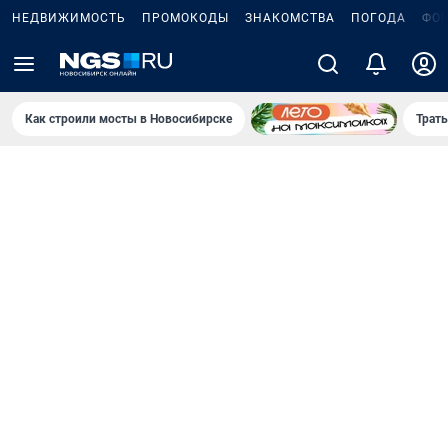
НЕДВИЖИМОСТЬ
ПРОМОКОДЫ
ЗНАКОМСТВА
ПОГОДА
ФО
Как строили мосты в Новосибирске
Траты