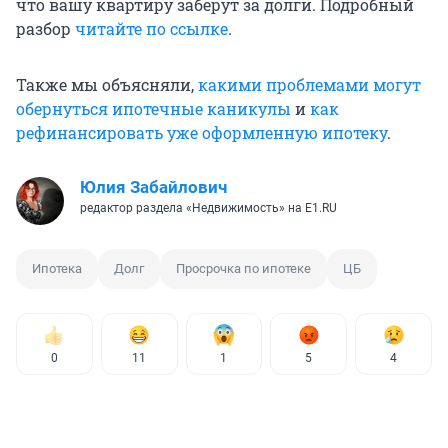
что вашу квартиру заберут за долги. Подробный
разбор
читайте по ссылке
.
Также мы объясняли,
какими проблемами могут
обернуться ипотечные каникулы
и
как
рефинансировать уже оформленную ипотеку
.
Юлия Забайлович
редактор раздела «Недвижимость» на E1.RU
Ипотека
Долг
Просрочка по ипотеке
ЦБ
0
11
1
5
4