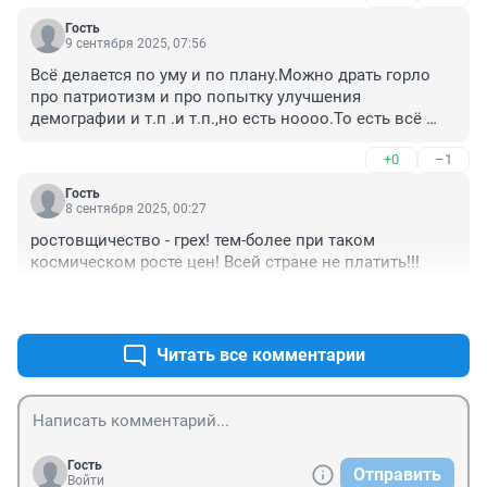
Гость
9 сентября 2025, 07:56
Всё делается по уму и по плану.Можно драть горло 
про патриотизм и про попытку улучшения 
демографии и т.п .и т.п.,но есть ноооо.То есть всё 
делать для обратного эффекта,Заааалааатооой 
+0
–1
миллиард не загорами,а Россия это недра и не только 
Россия с черноземом и редкоземельными 
Гость
ископаемыми.История в один в один,прямо как с 
8 сентября 2025, 00:27
индейцами))))Кричат про патриотизм,но 
ростовщичество - грех! тем-более при таком 
недвижимость,деньги и отпрыски в ненавистном ими 
космическом росте цен! Всей стране не платить!!!
же Западе и Америке.)))))
+0
–0
Читать все комментарии
Гость
Отправить
Войти