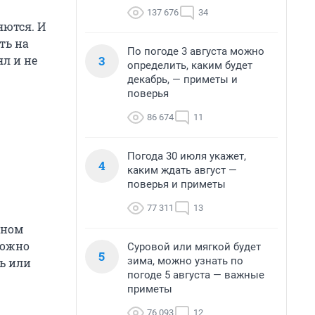
137 676
34
яются. И
ть на
По погоде 3 августа можно
3
ял и не
определить, каким будет
декабрь, — приметы и
поверья
86 674
11
Погода 30 июля укажет,
4
каким ждать август —
поверья и приметы
77 311
13
ыном
можно
Суровой или мягкой будет
5
зима, можно узнать по
ь или
погоде 5 августа — важные
приметы
76 093
12