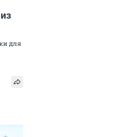
 из
ки для