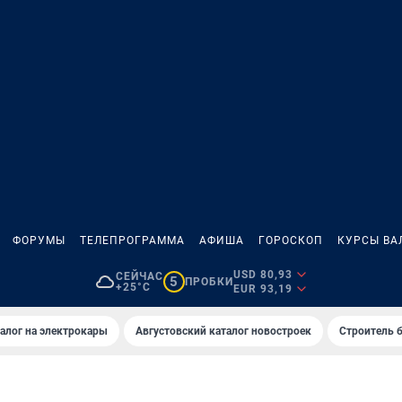
ФОРУМЫ
ТЕЛЕПРОГРАММА
АФИША
ГОРОСКОП
КУРСЫ ВА
USD 80,93
СЕЙЧАС
5
ПРОБКИ
+25°C
EUR 93,19
алог на электрокары
Августовский каталог новостроек
Строитель б