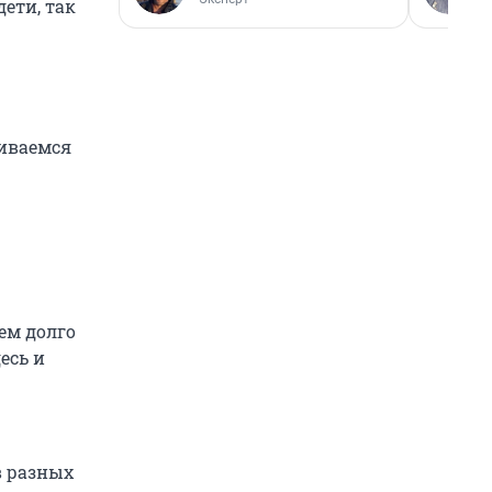
дети, так
риваемся
ем долго
есь и
в разных