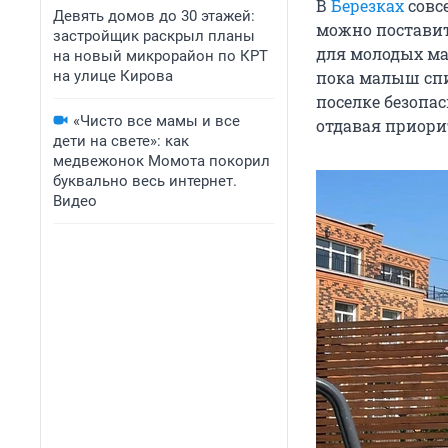
В
Березках
совсе
Девять домов до 30 этажей:
можно поставит
застройщик раскрыл планы
для молодых ма
на новый микрорайон по КРТ
на улице Кирова
пока малыш спи
поселке безопа
«Чисто все мамы и все
отдавая приори
дети на свете»: как
медвежонок Момота покорил
буквально весь интернет.
Видео