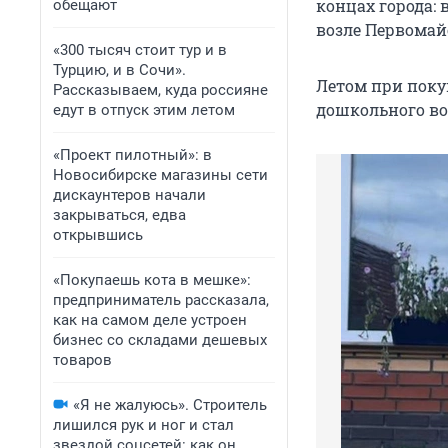
концах города: 
обещают
возле Первомай
«300 тысяч стоит тур и в
Турцию, и в Сочи».
Летом при покуп
Рассказываем, куда россияне
дошкольного воз
едут в отпуск этим летом
«Проект пилотный»: в
Новосибирске магазины сети
дискаунтеров начали
закрываться, едва
открывшись
«Покупаешь кота в мешке»:
предприниматель рассказала,
как на самом деле устроен
бизнес со складами дешевых
товаров
«Я не жалуюсь». Строитель
лишился рук и ног и стал
звездой соцсетей: как он