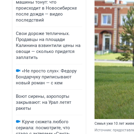
машины тонут: что
происходит в Новосибирске
после дождя — видео
последствий
Свои дороже тепличных.
Продавцы на площади
Калинина взвинтили цены на
овощи — сколько придется
заплатить
«Не просто слух»: Федору
Бондарчуку приписывают
новый роман — с кем
Воют сирены, аэропорты
закрывают: на Урал летят
ракеты
Круче сюжета любого
Семья уже 10 лет живе
сериала: посмотрите, что
Источник: 
предоставл
стало с актерами «Санта-