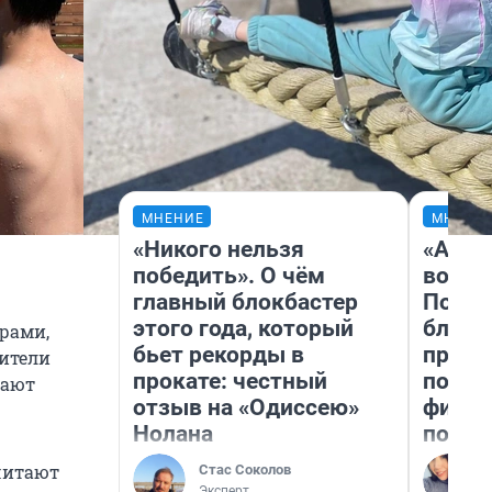
МНЕНИЕ
МНЕНИ
«Никого нельзя
«Анал
победить». О чём
вот ч
главный блокбастер
Почем
этого года, который
блокб
ерами,
бьет рекорды в
прова
жители
прокате: честный
повто
вают
отзыв на «Одиссею»
фильм
Нолана
полны
очитают
Стас Соколов
Эксперт