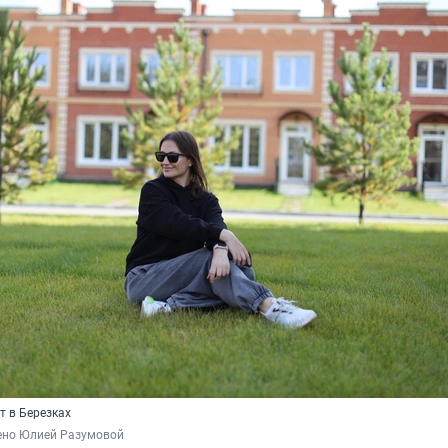
т в Березках
ено Юлией Разумовой