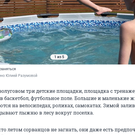
1 из 5
 заняться
ено Юлией Разумовой
оволуговом три детские площадки, площадка с тренаж
 в баскетбол, футбольное поле. Большие и маленькие 
ются на велосипедах, роликах, самокатах. Зимой зали
дывают лыжню в лесу вокруг поселка.
что летом сорванцов не загнать, они даже есть предп