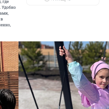
, где
. Удобно
ами,
 в
енно,