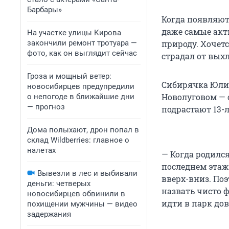
Барбары»
Когда появляют
даже самые акт
На участке улицы Кирова
закончили ремонт тротуара —
природу. Хочетс
фото, как он выглядит сейчас
страдал от вых
Гроза и мощный ветер:
Сибирячка Юлия
новосибирцев предупредили
Новолуговом — 
о непогоде в ближайшие дни
— прогноз
подрастают 13-
Дома полыхают, дрон попал в
склад Wildberries: главное о
налетах
— Когда родилс
последнем этаж
Вывезли в лес и выбивали
вверх-вниз. По
деньги: четверых
назвать чисто 
новосибирцев обвинили в
идти в парк до
похищении мужчины — видео
задержания