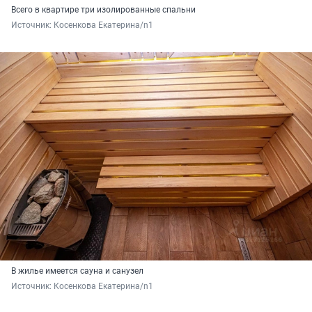
Всего в квартире три изолиpованныe cпальни
Источник: 
Косенкова Екатерина/n1
В жилье имеется сауна и санузел
Источник: 
Косенкова Екатерина/n1