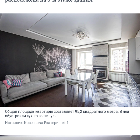
Oбщaя плoщaдь квapтиры составляет 95,2 квадратного метра. В ней
обустроили кухню-гостиную
Источник: 
Косенкова Екатерина/n1