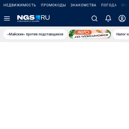
НЕДВИЖИМОСТЬ
ПРОМОКОДЫ
ЗНАКОМСТВА
ПОГОДА
ФО
«Майские» против подставщиков
Налог 