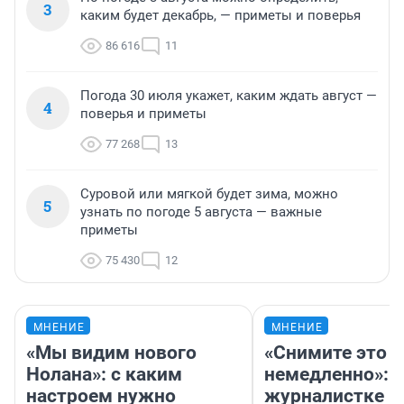
3
каким будет декабрь, — приметы и поверья
86 616
11
Погода 30 июля укажет, каким ждать август —
4
поверья и приметы
77 268
13
Суровой или мягкой будет зима, можно
5
узнать по погоде 5 августа — важные
приметы
75 430
12
МНЕНИЕ
МНЕНИЕ
«Мы видим нового
«Снимите это
Нолана»: с каким
немедленно»:
настроем нужно
журналистке Н