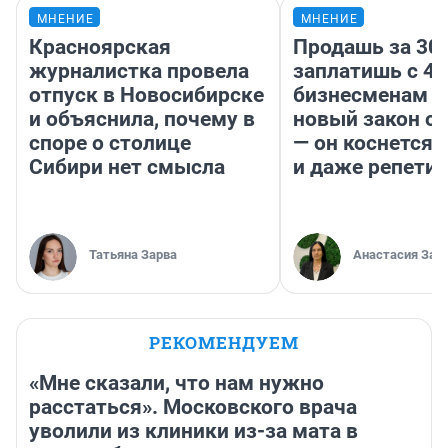
МНЕНИЕ
МНЕНИЕ
Красноярская
Продашь за 300
журналистка провела
заплатишь с 40
отпуск в Новосибирске
бизнесменам г
и объяснила, почему в
новый закон о 
споре о столице
— он коснется 
Сибири нет смысла
и даже репети
Татьяна Зарва
Анастасия Зав
РЕКОМЕНДУЕМ
«Мне сказали, что нам нужно
расстаться». Московского врача
уволили из клиники из-за мата в