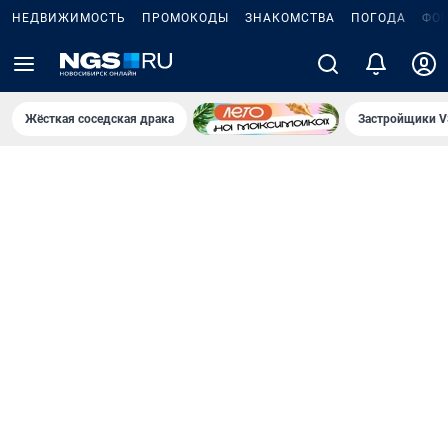
НЕДВИЖИМОСТЬ
ПРОМОКОДЫ
ЗНАКОМСТВА
ПОГОДА
ФО
Жёсткая соседская драка
Застройщики V