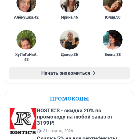
Алёнушка
,
42
Ирина
,
46
Юлия
,
50
ХуЛиГаНкА
,
Докер
,
36
Елена
,
38
43
Начать знакомиться
ПРОМОКОДЫ
ROSTIC'S - скидка 20% по
промокоду на любой заказ от
3199₽!
До 31 августа, 2026
Скидка 5% на все сертификаты