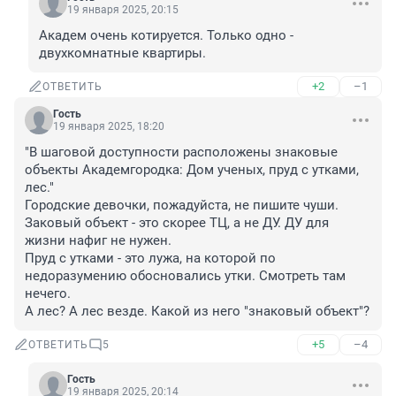
19 января 2025, 20:15
Академ очень котируется. Только одно - 
двухкомнатные квартиры.
+2
–1
ОТВЕТИТЬ
Гость
19 января 2025, 18:20
"В шаговой доступности расположены знаковые 
объекты Академгородка: Дом ученых, пруд с утками, 
лес."

Городские девочки, пожадуйста, не пишите чуши.

Заковый объект - это скорее ТЦ, а не ДУ. ДУ для 
жизни нафиг не нужен.

Пруд с утками - это лужа, на которой по 
недоразумению обосновались утки. Смотреть там 
нечего.

А лес? А лес везде. Какой из него "знаковый объект"?
+5
–4
ОТВЕТИТЬ
5
Гость
19 января 2025, 20:14