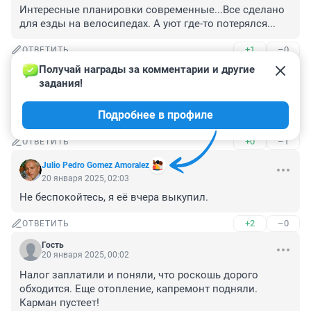
Интересные планировки современные...Все сделано 
для езды на велосипедах. А уют где-то потерялся...
+1
–0
ОТВЕТИТЬ
Получай награды за комментарии и другие 
Гость
20 января 2025, 09:56
задания!
Хорошая квартира и место хорошее, жаль что денег 
Подробнее в профиле
таких нет.
+0
–1
ОТВЕТИТЬ
Julio Pedro Gomez Amoralez
20 января 2025, 02:03
Не беспокойтесь, я её вчера выкупил.
+2
–0
ОТВЕТИТЬ
Гость
20 января 2025, 00:02
Налог заплатили и поняли, что роскошь дорого 
обходится. Еще отопление, капремонт подняли. 
Карман пустеет!