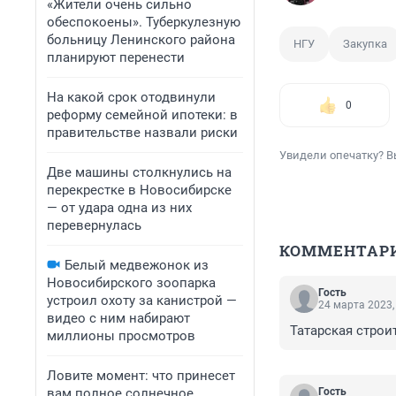
«Жители очень сильно
обеспокоены». Туберкулезную
больницу Ленинского района
НГУ
Закупка
планируют перенести
На какой срок отодвинули
0
реформу семейной ипотеки: в
правительстве назвали риски
Увидели опечатку? В
Две машины столкнулись на
перекрестке в Новосибирске
— от удара одна из них
перевернулась
КОММЕНТАР
Белый медвежонок из
Новосибирского зоопарка
Гость
устроил охоту за канистрой —
24 марта 2023,
видео с ним набирают
Татарская строи
миллионы просмотров
Ловите момент: что принесет
вам полное солнечное
Гость