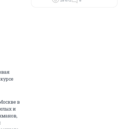
28 672
8
овая
нкурсе
Москве в
жилых и
хманов,
м