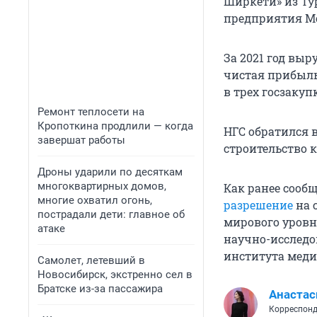
Ширкети» из Ту
предприятия Мо
За 2021 год выр
чистая прибыль
в трех госзаку
Ремонт теплосети на
Кропоткина продлили — когда
НГС обратился 
завершат работы
строительство к
Дроны ударили по десяткам
многоквартирных домов,
Как ранее сооб
многие охватил огонь,
разрешение
на 
пострадали дети: главное об
мирового уровня
атаке
научно-исследо
института меди
Самолет, летевший в
Новосибирск, экстренно сел в
Братске из-за пассажира
Анастас
Корреспонд