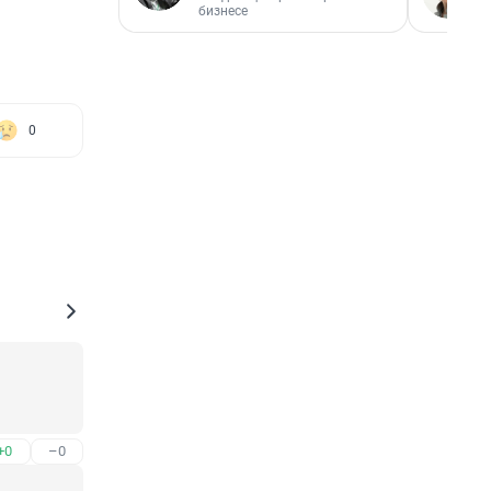
бизнесе
0
+0
–0