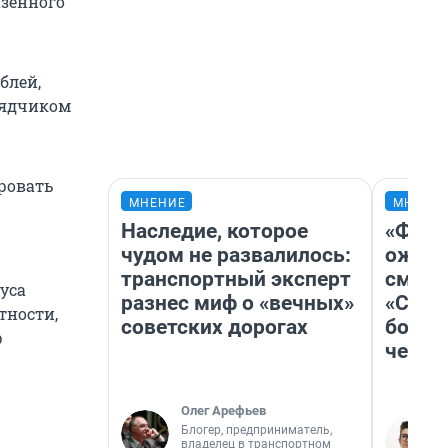
азенного
блей,
рядчиком
ровать
МНЕНИЕ
МНЕНИ
Наследие, которое
«Фина
чудом не развалилось:
ожида
транспортный эксперт
смотр
пуса
разнес миф о «вечных»
«Стар
тности,
советских дорогах
больш
р
честн
Олег Арефьев
Блогер, предприниматель,
владелец в транспортном