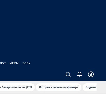
ЛЮТ
ИГРЫ
ZODY
а банкротом после ДТП
История слепого парфюмера
Водители пер