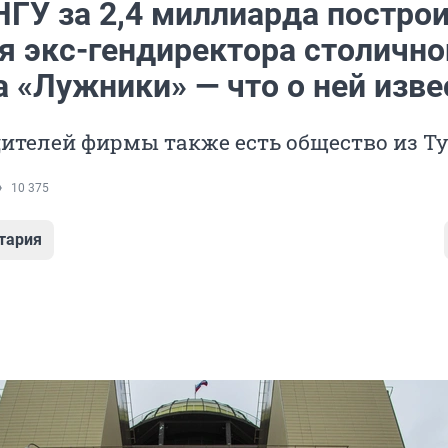
НГУ за 2,4 миллиарда постро
я экс-гендиректора столично
а «Лужники» — что о ней изве
ителей фирмы также есть общество из Т
10 375
тария