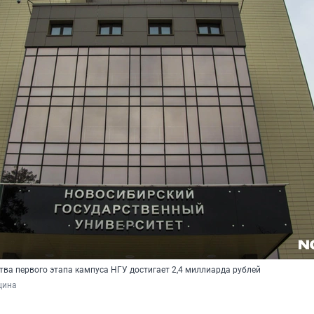
тва первого этапа кампуса НГУ достигает 2,4 миллиарда рублей
цина