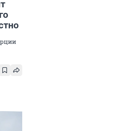
ит
го
стно
урции