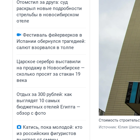
Отомстил за друга: суд
раскрыл новые подробности
стрельбы в новосибирском
отеле
Фестиваль фейерверков в
Испании обернулся трагедией:
салют взорвался в толпе
Царское серебро выставили
на продажу в Новосибирске —
сколько просят за стакан 19
века
Отдых за 300 рублей: как
выглядят 10 самых
бюджетных отелей Египта —
обзор с фото
Стоимость строительс
Катись, пока молодой: кто
Источник: 
Юлия Шипи
из российских фигуристов
выиграл от смены