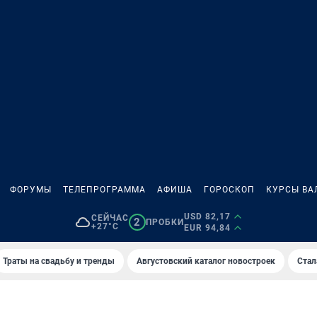
ФОРУМЫ
ТЕЛЕПРОГРАММА
АФИША
ГОРОСКОП
КУРСЫ ВА
USD 82,17
СЕЙЧАС
2
ПРОБКИ
+27°C
EUR 94,84
Траты на свадьбу и тренды
Августовский каталог новостроек
Стал