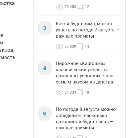
льства
78 453
12
Какой будет зима, можно
3
узнать по погоде 7 августа, —
ке
важные приметы
ым
57 839
14
ектов,
имость
Пирожное «Картошка»:
4
классический рецепт в
домашних условиях с тем
самым вкусом из детства
31 334
18
По погоде 8 августа можно
5
определить, насколько
дождливой будет осень —
важные приметы