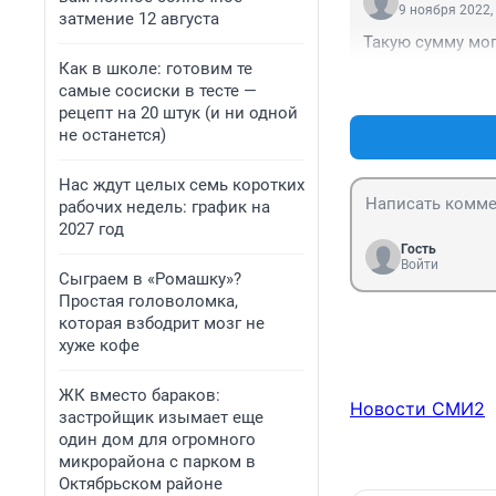
9 ноября 2022,
затмение 12 августа
Такую сумму мог
Как в школе: готовим те
самые сосиски в тесте —
рецепт на 20 штук (и ни одной
не останется)
Нас ждут целых семь коротких
рабочих недель: график на
2027 год
Гость
Войти
Сыграем в «Ромашку»?
Простая головоломка,
которая взбодрит мозг не
хуже кофе
ЖК вместо бараков:
Новости СМИ2
застройщик изымает еще
один дом для огромного
микрорайона с парком в
Октябрьском районе