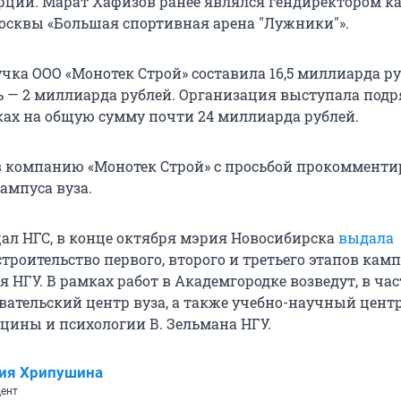
рции. Марат Хафизов ранее являлся гендиректором к
сквы «Большая спортивная арена "Лужники"».
учка ООО «Монотек Строй» составила 16,5 миллиарда ру
 — 2 миллиарда рублей. Организация выступала под
пках на общую сумму почти 24 миллиарда рублей.
в компанию «Монотек Строй» с просьбой прокомменти
ампуса вуза.
щал НГС, в конце октября мэрия Новосибирска
выдала
строительство первого, второго и третьего этапов кам
 НГУ. В рамках работ в Академгородке возведут, в час
вательский центр вуза, а также учебно-научный цент
цины и психологии В. Зельмана НГУ.
ия Хрипушина
ент