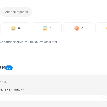
Академгородок
0
0
0
ыделите фрагмент и нажмите Ctrl+Enter
ИИ
32
 17:44
тельная мафия.