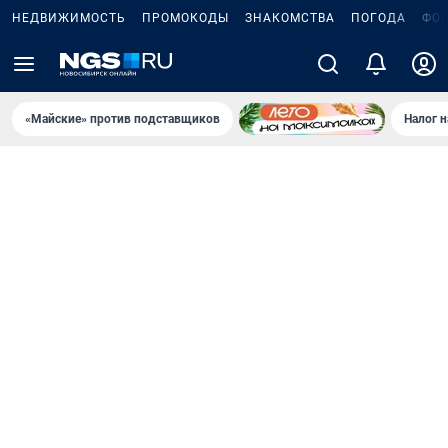
НЕДВИЖИМОСТЬ
ПРОМОКОДЫ
ЗНАКОМСТВА
ПОГОДА
ФО
«Майские» против подставщиков
Налог 