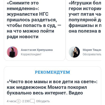
«Снимите это
«Игрушки боль
немедленно»:
герои истории»
журналистке НГС
учит пятая час
пришлось раздеться,
популярной де
чтобы попасть в суд, —
франшизы и п
на что можно пойти
она полезна в
ради новости
Анастасия Хрипушина
Мария Тищенк
Корреспондент
Обозреватель
РЕКОМЕНДУЕМ
«Чисто все мамы и все дети на свете»:
как медвежонок Момота покорил
буквально весь интернет. Видео
4 часа
2 230
Обсудить