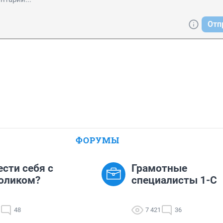
Отп
ФОРУМЫ
ести себя с
Грамотные
оликом?
специалисты 1-С
48
7 421
36