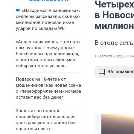
Четырех
«Находимся в заложниках»:
в Новос
селлеры рассказали, сколько
миллионов потеряли из-за
миллион
ударов по складам WB
В отеле есть
«Аналоговая жизнь — вот что
нам нужно». Почему новые
блокбастеры проваливаются,
15 августа 2022, 20:45
а повторы старых фильмов
собирают полные залы
46
коммен
Подарок на 18-летие от
мошенников: как новая схема
с «переоформлением» номера
оставит вас без денег
Заплатят по полной:
новосибирских владельцев
электрокаров оставили без
налоговых льгот