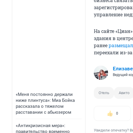
бизнеса связать
зарегистрирован
управление не
На сайте «Циан
здания в центр
ранее
размещал
переехали из-з
Елизаве
Ведущий ко
Отель
Авито
«Меня постоянно держали
ниже плинтуса»: Миа Бойка
рассказала о тяжелом
расставании с абьюзером
0
«Антикризисная мера»:
Увидели опечатку? В
правительство временно