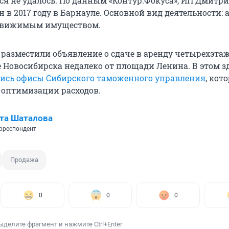
ся не удалось. По данным «Контур.Фокуса», ИП Дмитр
 в 2017 году в Барнауле. Основной вид деятельности: 
движимым имуществом.
» разместили объявление о сдаче в аренду четырехэта
е Новосибирска недалеко от площади Ленина. В этом 
ись офисы Сибирского таможенного управления
, кот
а оптимизации расходов.
та Шаталова
рреспондент
Продажа
0
0
0
ыделите фрагмент и нажмите Ctrl+Enter