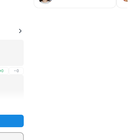
+0
–0
+0
–0