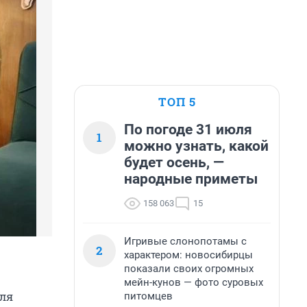
ТОП 5
По погоде 31 июля
1
можно узнать, какой
будет осень, —
народные приметы
158 063
15
Игривые слонопотамы с
2
характером: новосибирцы
показали своих огромных
мейн-кунов — фото суровых
еля
питомцев