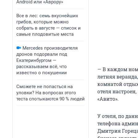
Android или «Аврору»
Все в лес: семь вкуснейших
грибов, которые можно
собрать в августе — список и
самые плодовитые места
Mercedes производителя
дронов подорвали под
Екатеринбургом —
рассказываем всё, что
— В каждом номе
известно о покушении
летняя веранда,
комнатой отдых
Сможете не попасться на
отеля настроен
уловки? На вопросах этого
«Авито».
теста спотыкаются 90 % людей
У отеля, по дан
телефона админ
Дмитрия Гореца