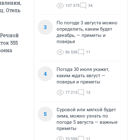
явлении,
137 375
34
ц. Отель
По погоде 3 августа можно
3
определить, каким будет
 «Речной
декабрь, — приметы и
поверья
ток 555
воена
86 538
11
Погода 30 июля укажет,
4
каким ждать август —
поверья и приметы
77 213
13
Суровой или мягкой будет
5
зима, можно узнать по
погоде 5 августа — важные
приметы
73 559
11