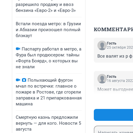
разрешило продажу и ввоз
бензина «Евро-2» и «Евро-3»
Встали поезда метро: в Грузии
КОММЕНТАР
и Абхазии произошел полный
блэкаут
Гость
25 октября 202
Паспарту работал в метро, а
Фура был продюсером: тайны
Все валят из р ф
«Форта Боярд», о которых вы
не знали
Гость
Полыхающий фургон
16 августа 2022
мчал по встречке: главное о
Может выгоднее 
пожаре в Ростове, где сгорели
заправка и 21 припаркованная
машина
Смертную казнь предложили
вернуть — для кого. Новости 5
августа