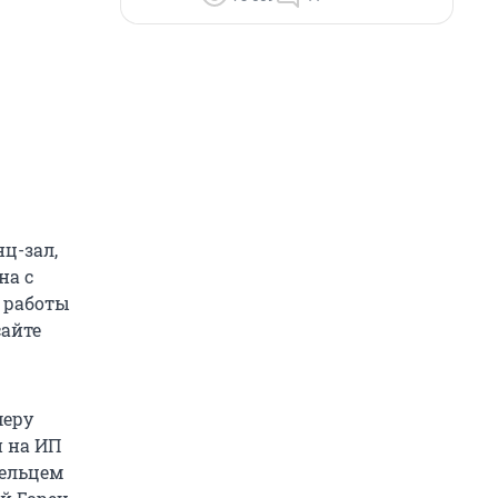
ц-зал,
на с
с работы
сайте
меру
н на ИП
дельцем