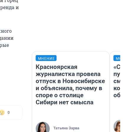
ий Горец
аренда и
жного
здании
орые
МНЕНИЕ
МНЕНИ
Красноярская
«Спут
журналистка провела
пургу»
отпуск в Новосибирске
смерт
и объяснила, почему в
котор
споре о столице
обнар
Сибири нет смысла
0
Татьяна Зарва