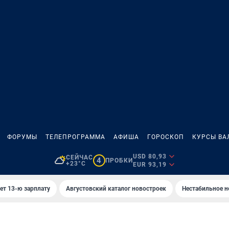
ФОРУМЫ
ТЕЛЕПРОГРАММА
АФИША
ГОРОСКОП
КУРСЫ ВА
USD 80,93
СЕЙЧАС
4
ПРОБКИ
+23°C
EUR 93,19
ет 13-ю зарплату
Августовский каталог новостроек
Нестабильное н