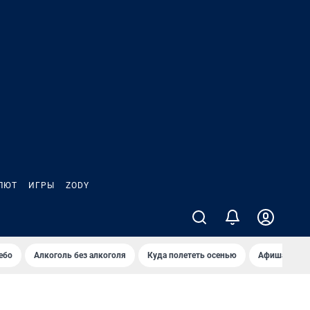
ЛЮТ
ИГРЫ
ZODY
ебо
Алкоголь без алкоголя
Куда полететь осенью
Афиша на ав