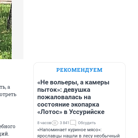
РЕКОМЕНДУЕМ
«Не вольеры, а камеры
ь, а
пыток»: девушка
отреть
пожаловалась на
состояние экопарка
«Лотос» в Уссурийске
8 часов
3 841
Обсудить
ебного
«Напоминает куриное мясо»:
щий.
ярославцы нашли в лесу необычный