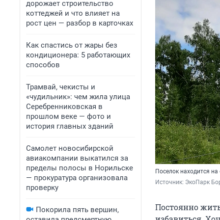
дорожает строительство
коттеджей и что влияет на
рост цен — разбор в карточках
Как спастись от жары без
кондиционера: 5 работающих
способов
Трамвай, чекисты и
«чудильник»: чем жила улица
Серебренниковская в
прошлом веке — фото и
история главных зданий
Самолет новосибирской
авиакомпании выкатился за
пределы полосы в Норильске
Поселок находится на
— прокуратура организовала
Источник: 
ЭкоПарк Бо
проверку
Постоянно жить 
Покорила пять вершин,
избавиться. Хо
оставила предсмертную