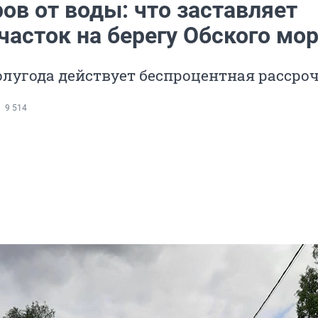
ов от воды: что заставляет
часток на берегу Обского мо
олугода действует беспроцентная рассро
9 514