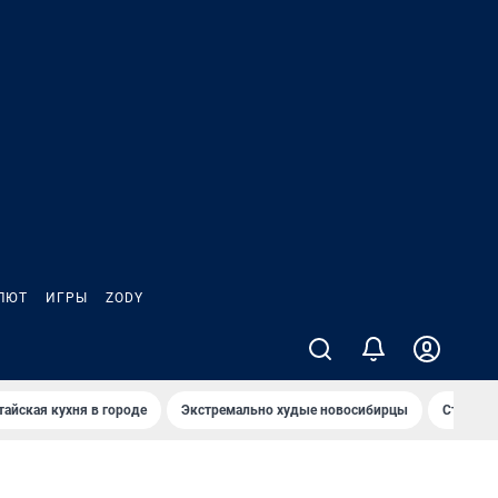
ЛЮТ
ИГРЫ
ZODY
тайская кухня в городе
Экстремально худые новосибирцы
Старт те