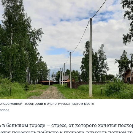
 огороженной территории в экологически чистом месте
ровое
в большом городе — стресс, от которого хочется поско
чется переехать поближе к природе, вдыхать полной г