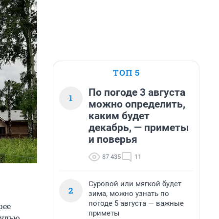
ТОП 5
По погоде 3 августа
1
можно определить,
каким будет
декабрь, — приметы
и поверья
87 435
11
Суровой или мягкой будет
2
зима, можно узнать по
погоде 5 августа — важные
рее
приметы
рудью