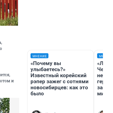
,
о
МНЕНИЕ
МНЕНИ
«Почему вы
«Люди
улыбаетесь?»
Чем п
ется,
Известный корейский
непон
уютом и
рэпер зажег с сотнями
герои
новосибирцев: как это
застр
было
мисти