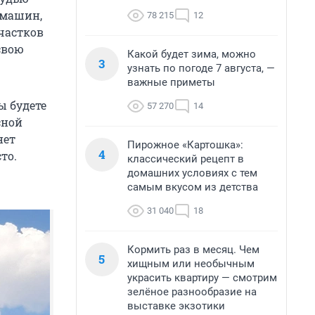
 машин,
78 215
12
частков
свою
Какой будет зима, можно
3
узнать по погоде 7 августа, —
важные приметы
ы будете
57 270
14
сной
нет
Пирожное «Картошка»:
4
то.
классический рецепт в
домашних условиях с тем
самым вкусом из детства
31 040
18
Кормить раз в месяц. Чем
5
хищным или необычным
украсить квартиру — смотрим
зелёное разнообразие на
выставке экзотики