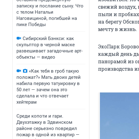
записку и послание сыну. Что
свежий воздух,
с телом Натальи
пыли и пробках
Наговициной, погибшей на
на берегу Обско
пике Победы
мечту в жизнь.
Сибирский Бэнкси: как
скульптор в черной маске
ЭкоПарк Борово
развешивает загадочные арт-
каждый день д
объекты — видео
панорамой из ок
производства ил
«Как тебя в гроб такую
положат?» Мать двоих детей
набила первую татуировку в
50 лет — зачем она это
сделала и что отвечает
хейтерам
Среди копоти и гари.
Двухэтажку в Здвинском
районе серьезно повредил
пожар в одной из квартир —