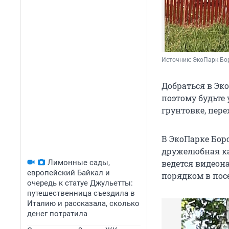
Источник: 
ЭкоПарк Бо
Добраться в Эко
поэтому будьте 
грунтовке, пер
В ЭкоПарке Боро
дружелюбная ка
Лимонные сады,
ведется видеон
европейский Байкал и
порядком в пос
очередь к статуе Джульетты:
путешественница съездила в
Италию и рассказала, сколько
денег потратила