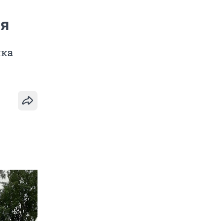
ря
чка