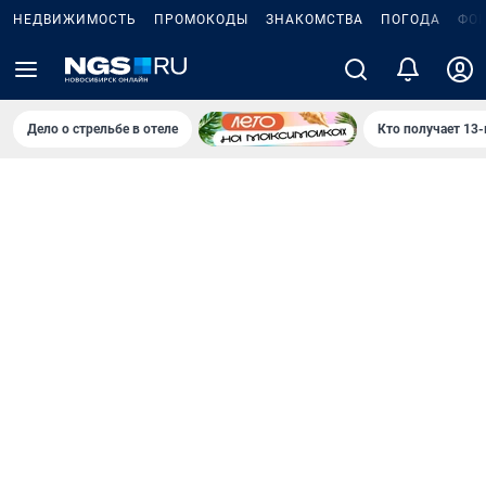
НЕДВИЖИМОСТЬ
ПРОМОКОДЫ
ЗНАКОМСТВА
ПОГОДА
ФО
Дело о стрельбе в отеле
Кто получает 13-