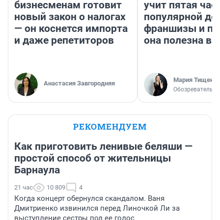
бизнесменам готовит
учит пятая час
новый закон о налогах
популярной де
— он коснется импорта
франшизы и п
и даже репетиторов
она полезна в
Мария Тищенк
Анастасия Завгородняя
Обозреватель
РЕКОМЕНДУЕМ
Как приготовить ленивые беляши —
простой способ от жительницы
Барнаула
21 час
10 809
4
Когда концерт обернулся скандалом. Ваня
Дмитриенко извинился перед Линочкой Ли за
выступление сестры под ее голос