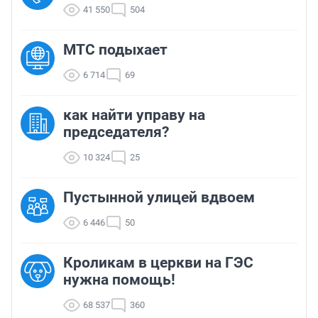
41 550
504
МТС подыхает
6 714
69
как найти управу на
председателя?
10 324
25
Пустынной улицей вдвоем
6 446
50
Кроликам в церкви на ГЭС
нужна помощь!
68 537
360