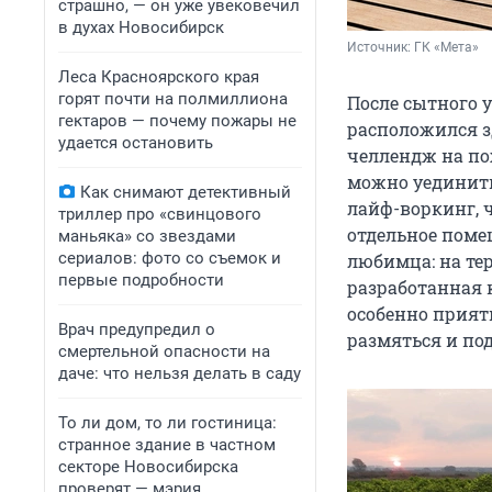
страшно, — он уже увековечил
в духах Новосибирск
Источник: 
ГК «Мета»
Леса Красноярского края
горят почти на полмиллиона
После сытного 
гектаров — почему пожары не
расположился зд
удается остановить
челлендж на по
можно уединить
Как снимают детективный
лайф-воркинг, ч
триллер про «свинцового
отдельное поме
маньяка» со звездами
сериалов: фото со съемок и
любимца: на тер
первые подробности
разработанная 
особенно приятн
Врач предупредил о
размяться и под
смертельной опасности на
даче: что нельзя делать в саду
То ли дом, то ли гостиница:
странное здание в частном
секторе Новосибирска
проверят — мэрия