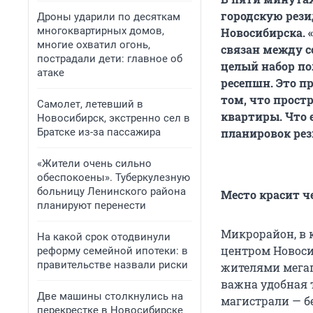
городскую рези
Дроны ударили по десяткам
многоквартирных домов,
Новосибирска. «
многие охватил огонь,
связан между с
пострадали дети: главное об
целый набор по
атаке
ресепшн. Это п
том, что прост
Самолет, летевший в
квартиры. Что 
Новосибирск, экстренно сел в
Братске из-за пассажира
планировок рез
«Жители очень сильно
обеспокоены». Туберкулезную
больницу Ленинского района
Место красит ч
планируют перенести
Микрорайон, в 
На какой срок отодвинули
центром Новоси
реформу семейной ипотеки: в
правительстве назвали риски
жителями мегап
важна удобная 
Две машины столкнулись на
магистрали — б
перекрестке в Новосибирске