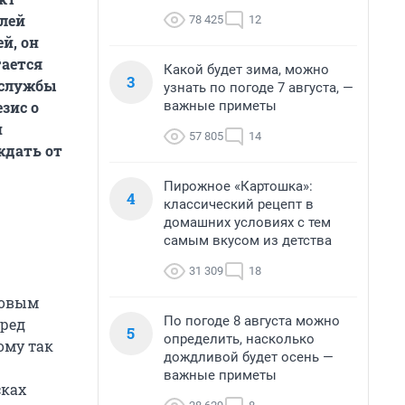
елей
78 425
12
й, он
гается
Какой будет зима, можно
3
 службы
узнать по погоде 7 августа, —
важные приметы
зис о
и
57 805
14
ждать от
Пирожное «Картошка»:
4
классический рецепт в
домашних условиях с тем
самым вкусом из детства
31 309
18
новым
По погоде 8 августа можно
еред
5
определить, насколько
ому так
дождливой будет осень —
важные приметы
сках