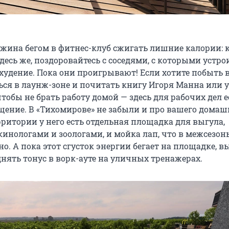
ужина бегом в фитнес-клуб сжигать лишние калории: 
есь же, поздоровайтесь с соседями, с которыми устро
худение. Пока они проигрывают! Если хотите побыть 
ся в лаунж-зоне и почитать книгу Игоря Манна или у
тобы не брать работу домой — здесь для рабочих дел е
щение. В «Тихомирове» не забыли и про вашего домаш
ритории у него есть отдельная площадка для выгула,
кинологами и зоологами, и мойка лап, что в межсезон
о. А пока этот сгусток энергии бегает на площадке, в
нять тонус в ворк-ауте на уличных тренажерах.