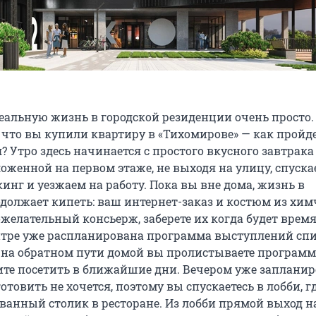
еальную жизнь в городской резиденции очень просто.
 что вы купили квартиру в «Тихомирове» — как пройд
? Утро здесь начинается с простого вкусного завтрака
оженной на первом этаже, не выходя на улицу, спуска
инг и уезжаем на работу. Пока вы вне дома, жизнь в
должает кипеть: ваш интернет-заказ и костюм из хи
желательный консьерж, заберете их когда будет время
тре уже распланирована программа выступлений спи
, на обратном пути домой вы пролистываете программ
тите посетить в ближайшие дни. Вечером уже заплани
готовить не хочется, поэтому вы спускаетесь в лобби, г
ванный столик в ресторане. Из лобби прямой выход на