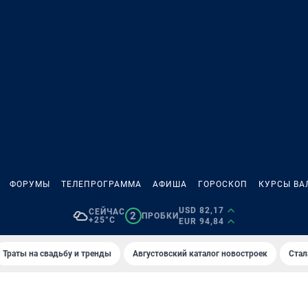
ФОРУМЫ
ТЕЛЕПРОГРАММА
АФИША
ГОРОСКОП
КУРСЫ ВА
USD 82,17
СЕЙЧАС
2
ПРОБКИ
+25°C
EUR 94,84
Траты на свадьбу и тренды
Августовский каталог новостроек
Стал