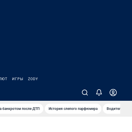
ЛЮТ
ИГРЫ
ZODY
а банкротом после ДТП
История слепого парфюмера
Водители пер