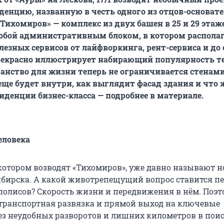
денцию, названную в честь одного из отцов-основат
Тихомиров» — комплекс из двух башен в 25 и 29 этаже
обой административным блоком, в котором распола
лезных сервисов от лайфворкинга, рент-сервиса и до
рекрасно иллюстрирует набирающий популярность те
ранство для жизни теперь не ограничивается стенам
еще будет внутри, как выглядит фасад здания и что 
иденции бизнес-класса — подробнее в материале.
еловека
котором возводят «Тихомиров», уже давно называют 
бирска. А какой животрепещущий вопрос ставится п
олисов? Скорость жизни и передвижения в нём. Поэт
транспортная развязка и прямой выход на ключевые
ез неудобных разворотов и лишних километров в пои