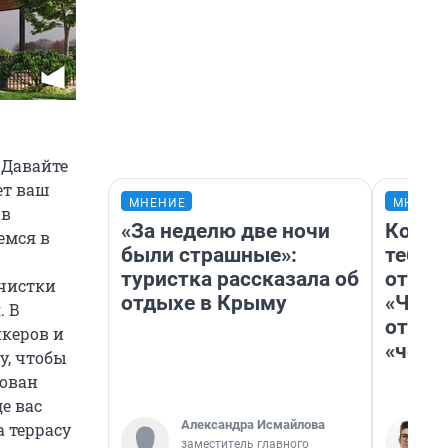
 Давайте
ет ваш
МНЕНИЕ
МНЕНИ
 в
«За неделю две ночи
Колоб
емся в
были страшные»:
тебя 
туристка рассказала об
отлож
мчистки
отдыхе в Крыму
«Чело
. В
отзыв
керов и
«чело
у, чтобы
рован
де вас
Александра Исмайлова
 террасу
заместитель главного