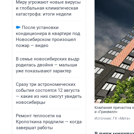
Миру угрожают новые вирусы
и глобальная климатическая
катастрофа: итоги недели
После установки
кондиционера в квартире под
Новосибирском произошел
пожар — видео
В семье новосибирских выдр
родилась двойня — малыши
уже показывают характер
Сразу три астрономических
события состоятся 12 августа
— какие из них смогут увидеть
новосибирцы
Компания причастна к 
и «Гринвилл»
Ремонт теплосети на
Источник: 
ГК «Мета»
Кропоткина продлили — когда
завершат работы
В пяти минутах