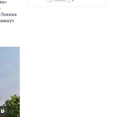
28 629
8
ва»
о
и Ленина
 минут.