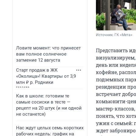
Источник: 
ГК «Мета»
Ловите момент: что принесет
Представить ид
вам полное солнечное
визуализируем,
затмение 12 августа
день или неделя
Старт продаж в ЖК
кофейне, распол
«Околица»! Квартиры от 3,9
подземных парк
млн ₽ р. Родники
резиденции про
встречает добро
Как в школе: готовим те
комьюнити-цен
самые сосиски в тесте —
рецепт на 20 штук (и ни одной
мастер-классов
не останется)
понять, что хо
ужин с семьей: 
Нас ждут целых семь коротких
ждет заброниро
рабочих недель: график на