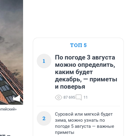
ТОП 5
По погоде 3 августа
1
можно определить,
каким будет
декабрь, — приметы
и поверья
87 695
11
опейский»
Суровой или мягкой будет
2
зима, можно узнать по
погоде 5 августа — важные
приметы
кт —