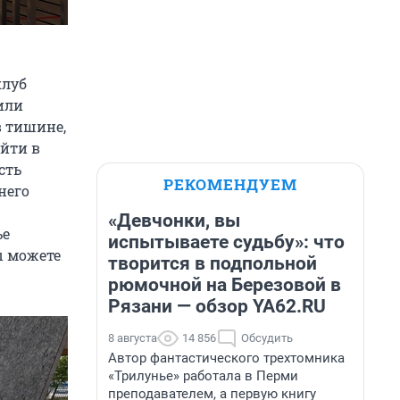
клуб
или
в тишине,
йти в
сть
РЕКОМЕНДУЕМ
него
«Девчонки, вы
ье
испытываете судьбу»: что
ы можете
творится в подпольной
рюмочной на Березовой в
Рязани — обзор YA62.RU
8 августа
14 856
Обсудить
Автор фантастического трехтомника
«Трилунье» работала в Перми
преподавателем, а первую книгу