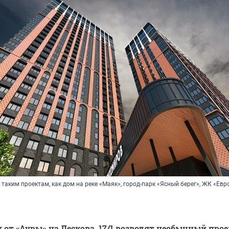
таким проектам, как дом на реке «Маяк», город-парк «Ясный берег», ЖК «Евр
 от «Ауры» на Лескова, 17/1 возводят необычный прое