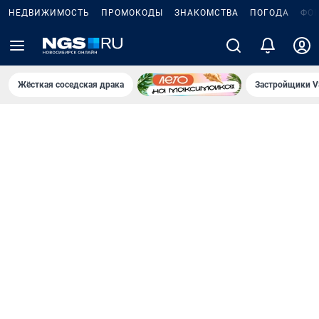
НЕДВИЖИМОСТЬ
ПРОМОКОДЫ
ЗНАКОМСТВА
ПОГОДА
ФО
Жёсткая соседская драка
Застройщики V