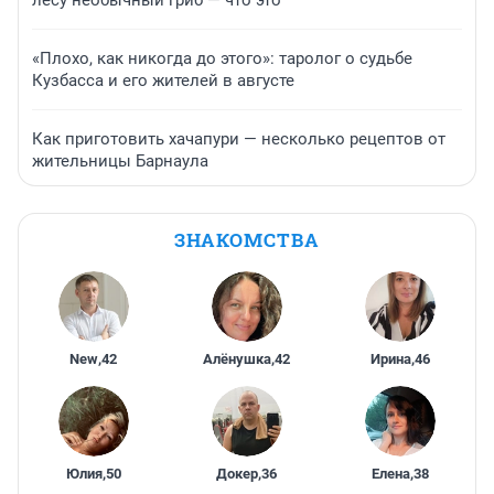
лесу необычный гриб — что это
«Плохо, как никогда до этого»: таролог о судьбе
Кузбасса и его жителей в августе
Как приготовить хачапури — несколько рецептов от
жительницы Барнаула
ЗНАКОМСТВА
New
,
42
Алёнушка
,
42
Ирина
,
46
Юлия
,
50
Докер
,
36
Елена
,
38