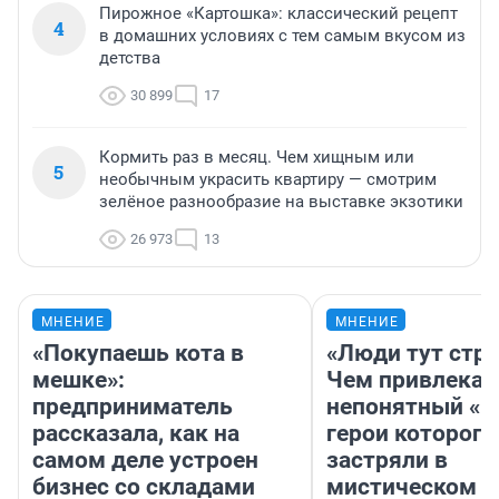
Пирожное «Картошка»: классический рецепт
4
в домашних условиях с тем самым вкусом из
детства
30 899
17
Кормить раз в месяц. Чем хищным или
5
необычным украсить квартиру — смотрим
зелёное разнообразие на выставке экзотики
26 973
13
МНЕНИЕ
МНЕНИЕ
«Покупаешь кота в
«Люди тут стр
мешке»:
Чем привлекае
предприниматель
непонятный «Н
рассказала, как на
герои которого
самом деле устроен
застряли в
бизнес со складами
мистическом о