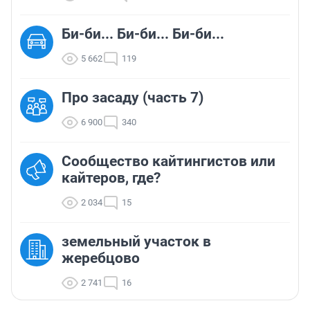
Би-би... Би-би... Би-би...
5 662
119
Про засаду (часть 7)
6 900
340
Сообщество кайтингистов или
кайтеров, где?
2 034
15
земельный участок в
жеребцово
2 741
16