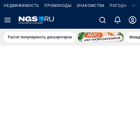
НЕДВИЖИМОСТЬ
ПРОМОКОДЫ
ЗНАКОМСТВА
ПОГОДА
ФО
Растет популярность дискаунтеров
Межд