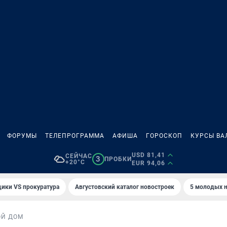
ФОРУМЫ
ТЕЛЕПРОГРАММА
АФИША
ГОРОСКОП
КУРСЫ ВА
USD 81,41
СЕЙЧАС
3
ПРОБКИ
+20°C
EUR 94,06
ики VS прокуратура
Августовский каталог новостроек
5 молодых н
ОЙ ДОМ