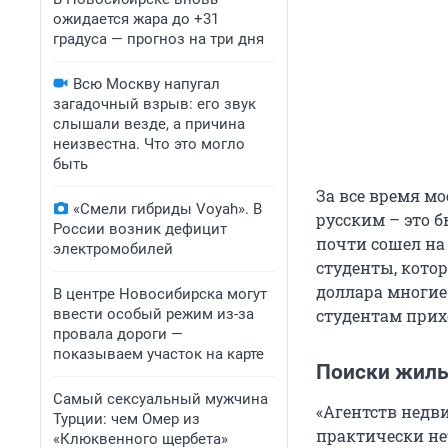
ожидается жара до +31
градуса — прогноз на три дня
Всю Москву напугал
загадочный взрыв: его звук
слышали везде, а причина
неизвестна. Что это могло
быть
За все время м
«Смели гибриды Voyah». В
русским – это б
России возник дефицит
почти сошел на
электромобилей
студенты, котор
доллара многие 
В центре Новосибирска могут
ввести особый режим из-за
студентам прих
провала дороги —
показываем участок на карте
Поиски жиль
Самый сексуальный мужчина
«Агентств недв
Турции: чем Омер из
практически не
«Клюквенного щербета»