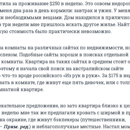
атила за проживание $250 в неделю. Это совсем недорог
меня два раза в день кормили: завтрак и ужин. У мен
ми необходимыми вещами. Дом находился в приличн
з три недели мне пришлось искать другое жилье. Найт
акую стоимость было практически невозможно.
ла комнаты на различных сайтах по недвижимости, н
успехом. Подобные сайты хороши в поисках отдельной
 комнаты. Квартира на таких сайтах в среднем стоит о
оэтому я начала свой поиск на австралийском сайте
о что-то вроде российского «Из рук в руки». За $175 в н
ать в комнате, где живут еще пять девочек, или с тол
мнатной квартире.
кательное предложение, но зато квартира близко к ц
 в неделю мне так же предлагали кровать с ширмой в 
 на окраине, где живут бэкпекеры (путешественники,
 –
Прим. ред.
) и неблагополучные местные. Настал мом