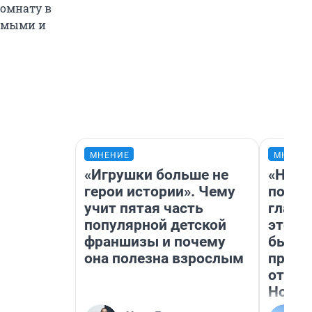
комнату в
комыми и
МНЕНИЕ
МНЕНИ
«Игрушки больше не
«Нико
герои истории». Чему
побед
учит пятая часть
главн
популярной детской
этого
франшизы и почему
бьет 
она полезна взрослым
прока
отзыв
Нолан