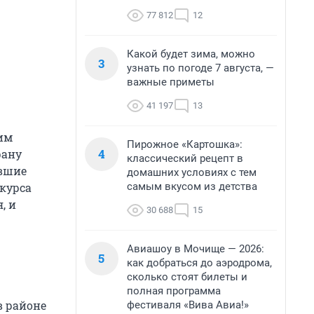
77 812
12
Какой будет зима, можно
3
узнать по погоде 7 августа, —
важные приметы
41 197
13
ним
Пирожное «Картошка»:
4
рану
классический рецепт в
ывшие
домашних условиях с тем
самым вкусом из детства
 курса
, и
30 688
15
Авиашоу в Мочище — 2026:
5
как добраться до аэродрома,
сколько стоят билеты и
полная программа
в районе
фестиваля «Вива Авиа!»