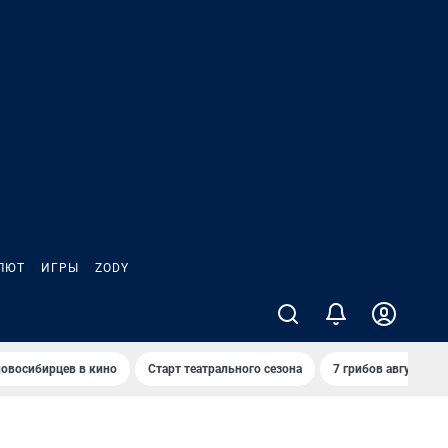
ЛЮТ
ИГРЫ
ZODY
овосибирцев в кино
Старт театрального сезона
7 грибов августа