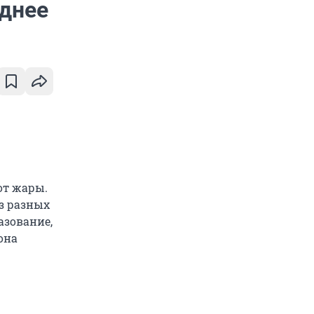
иднее
от жары.
з разных
азование,
она