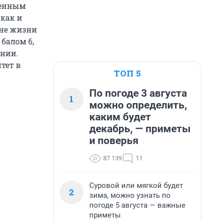
женным
 как и
вне жизни
балом 6,
ании.
тет в
ТОП 5
По погоде 3 августа
1
можно определить,
каким будет
декабрь, — приметы
и поверья
87 139
11
Суровой или мягкой будет
2
зима, можно узнать по
погоде 5 августа — важные
приметы