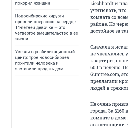
Liechhardt и пл
покорил женщин
учитывать, что 
Новосибирские хирурги
комната со все
провели операцию на сердце
районе. Но чере
14-летней девочке — это
достойное за т
четвертое вмешательство в ее
жизни
Сначала я иска
Увезли в реабилитационный
не увенчались 
центр: трое новосибирцев
квартиры, но не
похитили человека и
600 в неделю. П
заставили продать дом
Gumtree.com, эт
предлагали кров
людей в трехко
Не очень привле
города. За $160
комнате в доме
автостопщики.