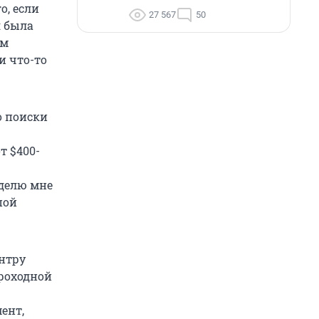
о, если
27 567
50
я была
ом
и что-то
о поиски
т $400-
еделю мне
пой
ентру
проходной
ент,