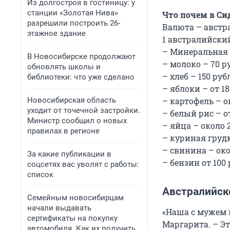
Из долгостроя в гостиницу: у
станции «Золотая Нива»
Что почем в Си
разрешили построить 26-
Валюта – австр
этажное здание
1 австралийский 
– Минеральная в
В Новосибирске продолжают
– молоко – 70 р
обновлять школы и
– хлеб – 150 руб
библиотеки: что уже сделано
– яблоки – от 18
Новосибирская область
– картофель – ок
уходит от точечной застройки.
– белый рис – от
Министр сообщил о новых
– яйца – около 2
правилах в регионе
– куриная грудк
– свинина – окол
За какие публикации в
– бензин от 100 
соцсетях вас уволят с работы:
список
Австралийск
Семейным новосибирцам
начали выдавать
«Наша с мужем 
сертификаты на покупку
Маргарита. – Э
автомобиля. Как их получить