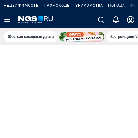
НЕДВИЖИМОСТЬ
ПРОМОКОДЫ
ЗНАКОМСТВА
ПОГОДА
ФО
Жёсткая соседская драка
Застройщики V