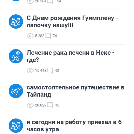
26 364
154
С Днем рождения Гуимплену -
лапочку нашу!!!
5 283
74
Лечение рака печени в Нске -
где?
15 448
43
самостоятельное путешествие в
Тайланд
28 822
45
я сегодня на работу приехал в 6
часов утра