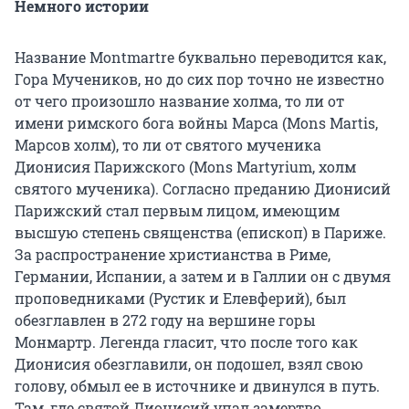
Немного истории
Название Montmartre буквально переводится как,
Гора Мучеников, но до сих пор точно не известно
от чего произошло название холма, то ли от
имени римского бога войны Марса (Mons Martis,
Марсов холм), то ли от святого мученика
Дионисия Парижского (Mons Martyrium, холм
святого мученика). Согласно преданию Дионисий
Парижский стал первым лицом, имеющим
высшую степень священства (епископ) в Париже.
За распространение христианства в Риме,
Германии, Испании, а затем и в Галлии он с двумя
проповедниками (Рустик и Елевферий), был
обезглавлен в 272 году на вершине горы
Монмартр. Легенда гласит, что после того как
Дионисия обезглавили, он подошел, взял свою
голову, обмыл ее в источнике и двинулся в путь.
Там, где святой Дионисий упал замертво,