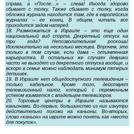
справа, а «После…» – слева! Иногда здорово
сбивает с толку. Также сбивает с толку, когда
обложка журнала находится там, где в европейских
журналах – ее конец. В общем, читать все
приходится задом наперед.
18. Размножаться в Израиле – это еще один
национальный вид спорта. Декретный отпуск на
три года? Непозволительная роскошь!
Исключительно на несколько месяцев. Впрочем, это
только в том случае, если дама – отъявленная
карьеристка. В остальных же случаях девушки
часто не выходят из декретного отпуска вообще, и
вскоре в семье можно наблюдать минимум пятерых
детишек.
19. В Израиле нет общедоступного телевидения –
только кабельное. Кроме того, действует
телевизионный налог, который с переменным
успехом взимается с владельцев телевизоров.
20. Торговые центры в Израиле называются
каньонами. Во-первых, большинство из них изнутри
действительно похожи на каньоны. Во-вторых,
слово «каньон» на иврите можно понять как «место
для покупок».