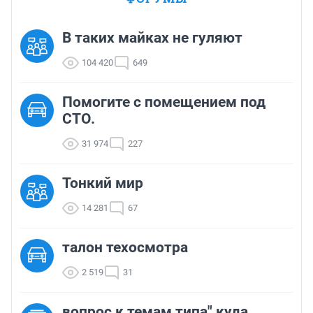
В таких майках не гуляют
104 420
649
Помогите с помещением под
СТО.
31 974
227
Тонкий мир
14 281
67
талон техосмотра
2 519
31
вопрос к темам типа" куда