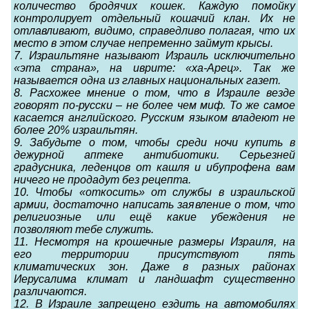
количество бродячих кошек. Каждую помойку
контролирует отдельный кошачий клан. Их не
отлавливают, видимо, справедливо полагая, что их
место в этом случае непременно займут крысы.
7. Израильтяне называют Израиль исключительно
«эта страна», на иврите: «ха-Арец». Так же
называется одна из главных национальных газет.
8. Расхожее мнение о том, что в Израиле везде
говорят по-русски – не более чем миф. То же самое
касается английского. Русским языком владеют не
более 20% израильтян.
9. Забудьте о том, чтобы среди ночи купить в
дежурной аптеке антибиотики. Серьезней
градусника, леденцов от кашля и ибупрофена вам
ничего не продадут без рецепта.
10. Чтобы «откосить» от службы в израильской
армии, достаточно написать заявление о том, что
религиозные или ещё какие убеждения не
позволяют тебе служить.
11. Несмотря на крошечные размеры Израиля, на
его территории присутствуют пять
климатических зон. Даже в разных районах
Иерусалима климат и ландшафт существенно
различаются.
12. В Израиле запрещено ездить на автомобилях