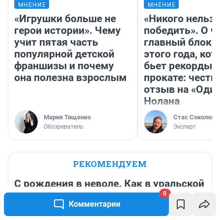
МНЕНИЕ
МНЕНИЕ
«Игрушки больше не
«Никого нельз
герои истории». Чему
победить». О ч
учит пятая часть
главный блокб
популярной детской
этого года, ко
франшизы и почему
бьет рекорды 
она полезна взрослым
прокате: честн
отзыв на «Оди
Нолана
Мария Тищенко
Стас Соколов
Обозреватель
Эксперт
РЕКОМЕНДУЕМ
С рождения в неволе. Как в уральской
колонии осужденные мамы отбывают
0
Комментарии
срок вместе со своими детьми