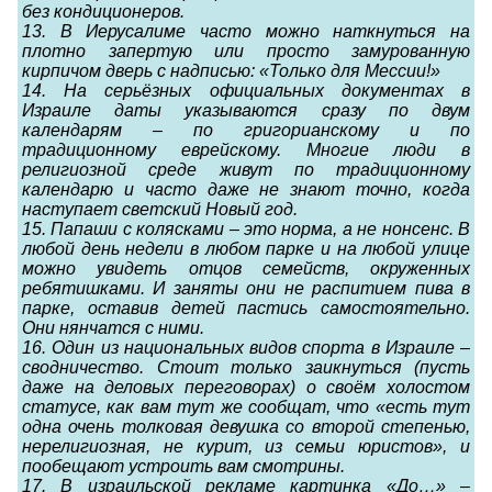
без кондиционеров.
13. В Иерусалиме часто можно наткнуться на
плотно запертую или просто замурованную
кирпичом дверь с надписью: «Только для Мессии!»
14. На серьёзных официальных документах в
Израиле даты указываются сразу по двум
календарям – по григорианскому и по
традиционному еврейскому. Многие люди в
религиозной среде живут по традиционному
календарю и часто даже не знают точно, когда
наступает светский Новый год.
15. Папаши с колясками – это норма, а не нонсенс. В
любой день недели в любом парке и на любой улице
можно увидеть отцов семейств, окруженных
ребятишками. И заняты они не распитием пива в
парке, оставив детей пастись самостоятельно.
Они нянчатся с ними.
16. Один из национальных видов спорта в Израиле –
сводничество. Стоит только заикнуться (пусть
даже на деловых переговорах) о своём холостом
статусе, как вам тут же сообщат, что «есть тут
одна очень толковая девушка со второй степенью,
нерелигиозная, не курит, из семьи юристов», и
пообещают устроить вам смотрины.
17. В израильской рекламе картинка «До…» –