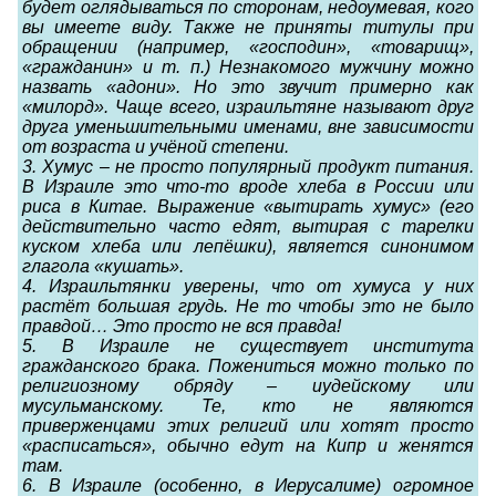
будет оглядываться по сторонам, недоумевая, кого
вы имеете виду. Также не приняты титулы при
обращении (например, «господин», «товарищ»,
«гражданин» и т. п.) Незнакомого мужчину можно
назвать «адони». Но это звучит примерно как
«милорд». Чаще всего, израильтяне называют друг
друга уменьшительными именами, вне зависимости
от возраста и учёной степени.
3. Хумус – не просто популярный продукт питания.
В Израиле это что-то вроде хлеба в России или
риса в Китае. Выражение «вытирать хумус» (его
действительно часто едят, вытирая с тарелки
куском хлеба или лепёшки), является синонимом
глагола «кушать».
4. Израильтянки уверены, что от хумуса у них
растёт большая грудь. Не то чтобы это не было
правдой… Это просто не вся правда!
5. В Израиле не существует института
гражданского брака. Пожениться можно только по
религиозному обряду – иудейскому или
мусульманскому. Те, кто не являются
приверженцами этих религий или хотят просто
«расписаться», обычно едут на Кипр и женятся
там.
6. В Израиле (особенно, в Иерусалиме) огромное