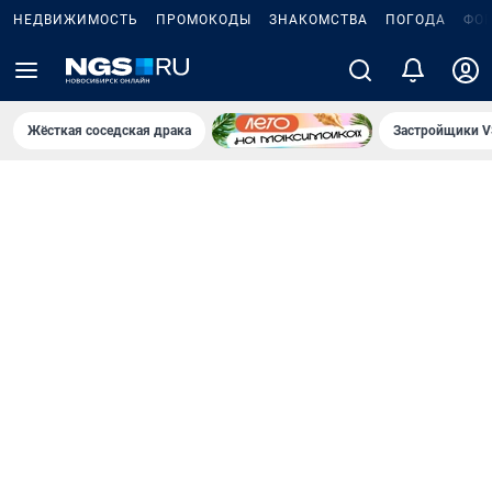
НЕДВИЖИМОСТЬ
ПРОМОКОДЫ
ЗНАКОМСТВА
ПОГОДА
ФО
Жёсткая соседская драка
Застройщики V