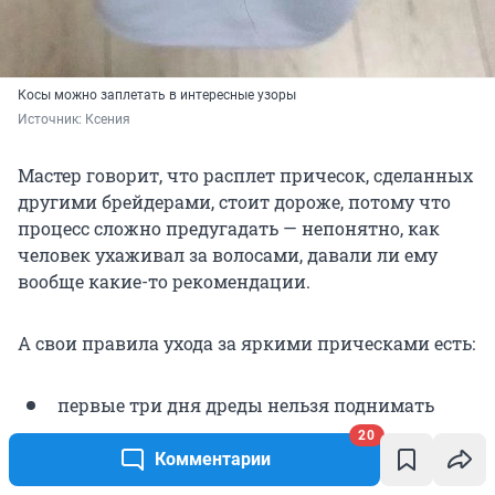
Косы можно заплетать в интересные узоры
Источник: 
Ксения
Мастер говорит, что расплет причесок, сделанных
другими брейдерами, стоит дороже, потому что
процесс сложно предугадать — непонятно, как
человек ухаживал за волосами, давали ли ему
вообще какие-то рекомендации.
А свои правила ухода за яркими прическами есть:
первые три дня дреды нельзя поднимать
наверх и держать в хвосте, чтобы они успели
20
«улечься», а кожа головы — привыкнуть;
Комментарии