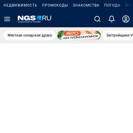
НЕДВИЖИМОСТЬ
ПРОМОКОДЫ
ЗНАКОМСТВА
ПОГОДА
ФО
Жёсткая соседская драка
Застройщики V