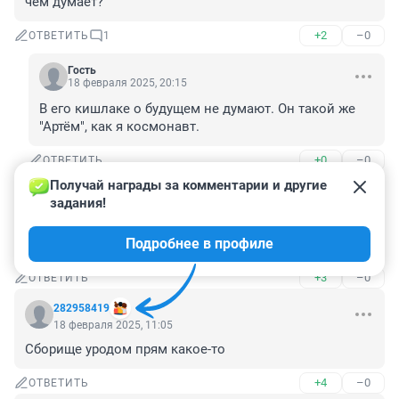
чем думает?
+2
–0
ОТВЕТИТЬ
1
Гость
18 февраля 2025, 20:15
В его кишлаке о будущем не думают. Он такой же 
"Артём", как я космонавт.
+0
–0
ОТВЕТИТЬ
Получай награды за комментарии и другие 
Гость
18 февраля 2025, 11:08
задания!
Даже гадать не надо это склад Вайлдбериз. Там такие 
Подробнее в профиле
"весёлые" сотрудники работают.
+3
–0
ОТВЕТИТЬ
282958419
18 февраля 2025, 11:05
Сборище уродом прям какое-то
+4
–0
ОТВЕТИТЬ