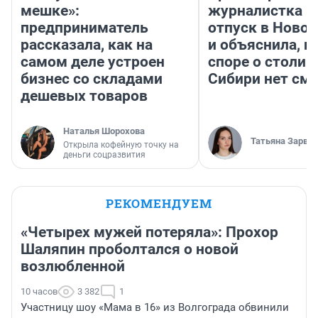
мешке»:
журналистка п
предприниматель
отпуск в Ново
рассказала, как на
и объяснила, п
самом деле устроен
споре о столиц
бизнес со складами
Сибири нет см
дешевых товаров
Наталья Шорохова
Татьяна Зарва
Открыла кофейную точку на
деньги соцразвития
РЕКОМЕНДУЕМ
«Четырех мужей потеряла»: Прохор
Шаляпин проболтался о новой
возлюбленной
10 часов
3 382
1
Участницу шоу «Мама в 16» из Волгограда обвинили