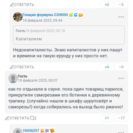
+0
–3
ОТВЕТИТЬ
Гонщик формулы C2H5OH
18 февраля 2025, 09:44
Гость
18 февраля 2025, 09:18
Капитализм
Недокапиталисты. Знаю капиталистов у них пашут 
и времени на такую ерунду у них просто нет.
+4
–0
ОТВЕТИТЬ
Гость
18 февраля 2025, 08:07
как-то отдыхали в сауне. пока один товарищ парился, 
прикрутили саморезами его ботинки к деревянному 
трапику. (случайно нашли в шкафу шуруповёрт и 
саморезы!) когда собирались на выход было ржачно!
+1
–17
ОТВЕТИТЬ
2
10436257