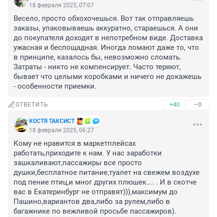
18 февраля 2025, 07:07
Весело, просто обхохочешься. Вот так отправляешь 
заказы, упаковываешь аккуратно, стараешься. А они 
до покупателя доходят в непотребном виде. Доставка 
ужасная и беспощадная. Иногда ломают даже то, что 
в принципе, казалось бы, невозможно сломать. 
Затраты - никто не компенсирует. Часто теряют, 
бывает что целыми коробками и ничего не докажешь 
- особенности приемки.
+40
–0
ОТВЕТИТЬ
КОСТЯ ТАКСИСТ
18 февраля 2025, 06:27
Кому не нравится в маркетплейсах 
работать,приходите к нам. У нас заработки 
зашкаливают,пассажиры все просто 
душки,бесплатное питание,туалет на свежем воздухе 
под пение птиц,и мног других плюшек.... . И в скотче 
вас в Екатеринбург не отправят))),максимум до 
Пашино,вариантов два,либо за рулем,либо в 
багажнике по вежливой просьбе пассажиров).