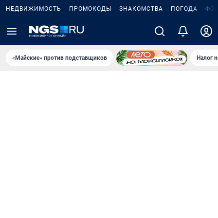
НЕДВИЖИМОСТЬ
ПРОМОКОДЫ
ЗНАКОМСТВА
ПОГОДА
ФО
«Майские» против подставщиков
Налог 