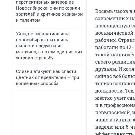
перспективных актеров из
Новосибирска: они покорили
Восемь часов в 
зрителей и критиков харизмой
современных на
и талантом
посвящённую соб
восьмичасовой 
Уйти, не расплатившись:
рабочих. Страш
новосибирцы пытались
вынести продукты из
работали по 12–
магазина, а потом один из них
такой напряжён
устроил стрельбу
своего развития
друзьям. И хотя
Слизни атакуют: как спасти
сейчас всё бол
цветник от вредителей — три
только соцпакет
копеечных способа
должности. Тех,
жёстко учит са
и в профессион
невыносимой, и 
чаще крупные к
неделю или 6-ч
эффективность.