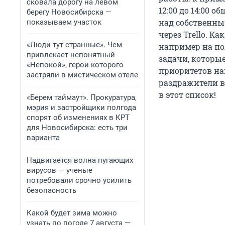
сковала дорогу на левом
12:00 до 14:00 о
берегу Новосибирска —
над собственны
показываем участок
через Trello. К
«Люди тут странные». Чем
например на пол
привлекает непонятный
задачи, которые
«Непокой», герои которого
приоритетов наи
застряли в мистическом отеле
раздражители вн
в этот список!
«Берем таймаут». Прокуратура,
мэрия и застройщики полгода
спорят об изменениях в КРТ
для Новосибирска: есть три
варианта
Надвигается волна пугающих
вирусов — ученые
потребовали срочно усилить
безопасность
Какой будет зима можно
узнать по погоде 7 августа —