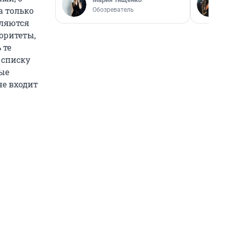
та только
Обозреватель
вляются
иоритеты,
 те
 списку
ные
не входит