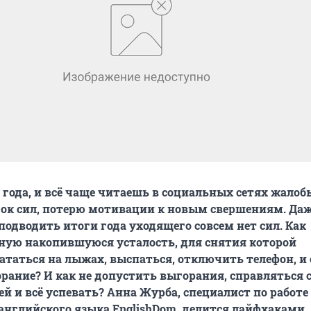
 года, и всё чаще читаешь в социальных сетях жалоб
док сил, потерю мотивации к новым свершениям. Да
подводить итоги года уходящего совсем нет сил. Как
ную накопившуюся усталость, для снятия которой
ататься на лыжах, выспаться, отключить телефон, и
рание? И как не допустить выгорания, справляться 
й и всё успевать? Анна Журба, специалист по работе
нглийского языка EnglishDom, делится лайфхаками.