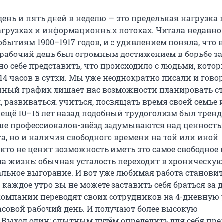
день и пять дней в неделю — это предельная нагрузка
грузках и информационных потоках. Читала недавно 
ытиям 1900–1917 годов, и с удивлением поняла, что в
рабочий день был огромным достижением в борьбе за
но себе представить, что происходило с людьми, кото
14 часов в сутки. Мы уже неоднократно писали и гово
ный график лишает нас возможности планировать с
, развиваться, учиться, посвящать время своей семье 
 ещё 10–15 лет назад подобный трудоголизм был тренд
ьше профессионалов-звёзд задумываются над ценность
а, но и наличия свободного времени на той или иной
 кто не ценит возможность иметь это самое свободное 
ма жизнь: обычная усталость переходит в хроническую
альное выгорание. И вот уже любимая работа станови
каждое утро вы не можете заставить себя браться за д
омпании переводят своих сотрудников на 4-дневную
асовой рабочий день. И получают более высокую
 Выход один: опытным путём определить для себя пр