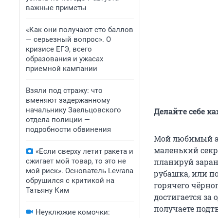
важные приметы
«Как они получают сто баллов
— серьезный вопрос». О
кризисе ЕГЭ, всего
образования и ужасах
приемной кампании
Взяли под стражу: что
вменяют задержанному
начальнику Заельцовского
Делайте себе к
отдела полиции —
подробности обвинения
Мой любимый аг
маленький секре
«Если сверху летит ракета и
сжигает мой товар, то это не
планируй заране
мой риск». Основатель Levrana
рубашка, или п
обрушился с критикой на
горячего чёрног
Татьяну Ким
достигается за 
получаете подт
Неуклюжие комочки: