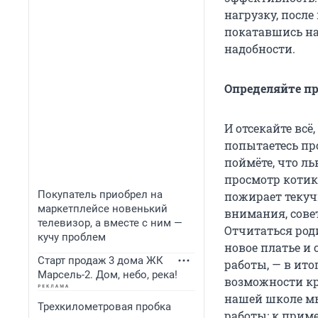
нагрузку, после
покатавшись на
надобности.
Определяйте п
И отсекайте всё
попытаетесь пр
поймёте, что ль
просмотр котик
Покупатель приобрел на
пожирает текучк
маркетплейсе новенький
внимания, сове
телевизор, а вместе с ним —
Отчитаться роди
кучу проблем
новое платье и
Старт продаж 3 дома ЖК
работы, — в ито
Марсель-2. Дом, небо, река!
возможности кре
нашей школе мы
Трехкилометровая пробка
работы: к приме