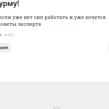
урму!
 если уже нет сил работать и уже хочется
советы эксперта
14 313
ария