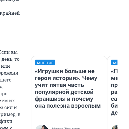
 крайней
 Если вы
день, то
МНЕНИЕ
МНЕНИ
и или
«Игрушки больше не
«Поку
 времени
герои истории». Чему
мешке
ашего
учит пятая часть
предп
».
популярной детской
расска
 про
франшизы и почему
самом
ием их
она полезна взрослым
бизне
ез сил и
дешев
пример, в
афики
ами, с
Мария Тищенко