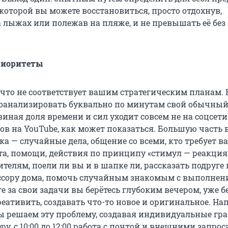
 которой вы можете восстановиться, просто отдохнув,
 лыжах или полежав на пляже, и не превышать её без
риоритеты
, что не соответствует вашим стратегическим планам.
оанализировать буквально по минутам свой обычный 
виная доля времени и сил уходит совсем не на соцсет
ов на YouTube, как может показаться. Большую часть
а — случайные дела, общение со всеми, кто требует в
та, помощи, действия по принципу «стимул — реакция
телям, поели ли вы и в шапке ли, рассказать подруге
 ссору дома, помочь случайным знакомым с выполнен
ге за свои задачи вы берётесь глубоким вечером, уже б
ативить, создавать что-то новое и оригинальное. На
 решаем эту проблему, создавая индивидуальные гр
ру, с 10:00 до 12:00 работа с почтой и внешними запрос