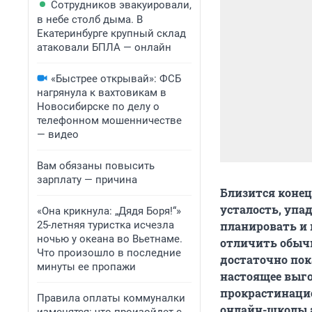
Сотрудников эвакуировали,
в небе столб дыма. В
Екатеринбурге крупный склад
атаковали БПЛА — онлайн
«Быстрее открывай»: ФСБ
нагрянула к вахтовикам в
Новосибирске по делу о
телефонном мошенничестве
— видео
Вам обязаны повысить
зарплату — причина
Близится конец
усталость, упа
«Она крикнула: „Дядя Боря!“»
25-летняя туристка исчезла
планировать и 
ночью у океана во Вьетнаме.
отличить обыч
Что произошло в последние
достаточно пок
минуты ее пропажи
настоящее выго
прокрастинацие
Правила оплаты коммуналки
онлайн-школы а