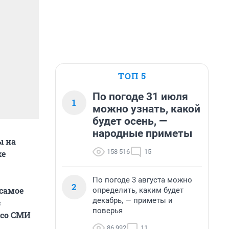
ТОП 5
По погоде 31 июля
1
можно узнать, какой
будет осень, —
народные приметы
ы на
158 516
15
же
По погоде 3 августа можно
2
 самое
определить, каким будет
декабрь, — приметы и
с
поверья
 со СМИ
86 992
11