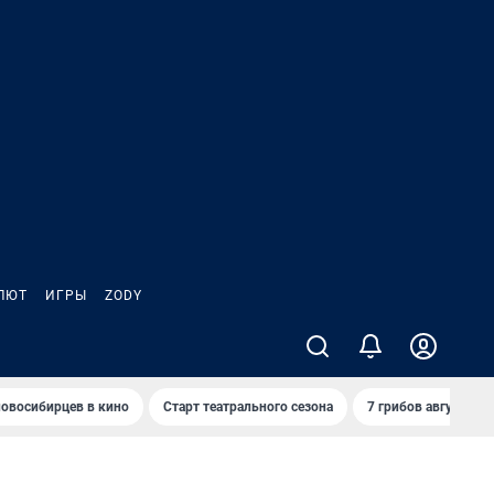
ЛЮТ
ИГРЫ
ZODY
овосибирцев в кино
Старт театрального сезона
7 грибов августа