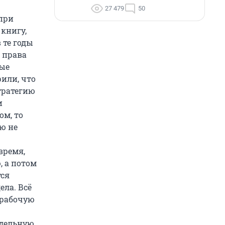
27 479
50
 при
книгу,
 те годы
 права
рые
рили, что
тратегию
и
ом, то
ю не
время,
, а потом
тся
ела. Всё
 рабочую
едельную