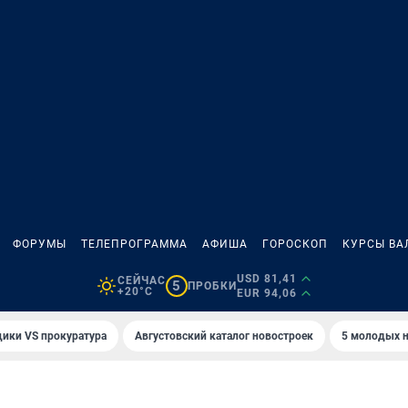
ФОРУМЫ
ТЕЛЕПРОГРАММА
АФИША
ГОРОСКОП
КУРСЫ ВА
USD 81,41
СЕЙЧАС
5
ПРОБКИ
+20°C
EUR 94,06
ики VS прокуратура
Августовский каталог новостроек
5 молодых н