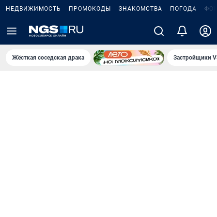
НЕДВИЖИМОСТЬ
ПРОМОКОДЫ
ЗНАКОМСТВА
ПОГОДА
ФО
Жёсткая соседская драка
Застройщики V