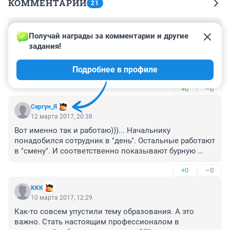
КОММЕНТАРИИ
21
Гость
13 марта 2017, 15:19
Получай награды за комментарии и другие 
задания!
работники ленятся в 1 единственном случае - когда 
работодатель дает еще и еще и еще работы, а зп 
Подробнее в профиле
повышать не думает вовсе. И таких большинство. От 
такого работа сначала замедляется, потом 
+0
–0
посылается в баню. А потом и работодатель идет в 
места очень далекие. И страдает работодатель. Где 
Сергун_Я
логика, не понимаю.
12 марта 2017, 20:38
Вот именно так и работаю)))... Начальнику 
понадобился сотрудник в "день". Остальные работают 
в "смену". И соответственно показывают бурную 
деятельность! 

+0
–0
Попытались и с меня получить "производительность". 
Поругались с руководителем.

KKК
Постепенно пояснил товарищу, что я решение 
10 марта 2017, 12:29
проблем "всей недели"!!!! А вот эти "сменные" 
Как-то совсем упустили тему образования. А это 
"одноразовые", как извините кондомы....

важно. Стать настоящим профессионалом в 
Самое что интересное. Уже как 3 месяца все работает! 