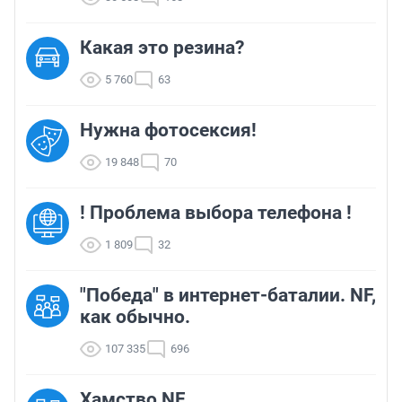
Какая это резина?
5 760
63
Нужна фотосексия!
19 848
70
! Проблема выбора телефона !
1 809
32
"Победа" в интернет-баталии. NF,
как обычно.
107 335
696
Хамство NF