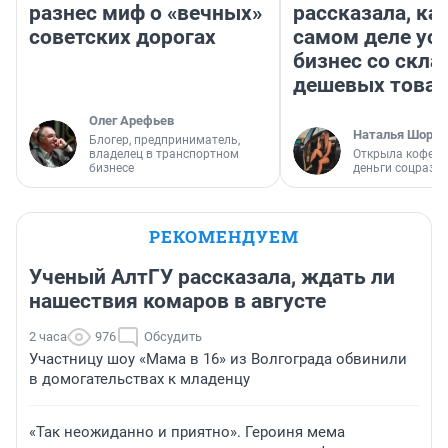
разнес миф о «вечных»
рассказала, как
советских дорогах
самом деле ус
бизнес со скл
дешевых това
Олег Арефьев
Наталья Шорох
Блогер, предприниматель,
владелец в транспортном
Открыла кофейн
бизнесе
деньги соцразв
РЕКОМЕНДУЕМ
Ученый АлтГУ рассказала, ждать ли
нашествия комаров в августе
2 часа
976
Обсудить
Участницу шоу «Мама в 16» из Волгограда обвинили
в домогательствах к младенцу
«Так неожиданно и приятно». Героиня мема