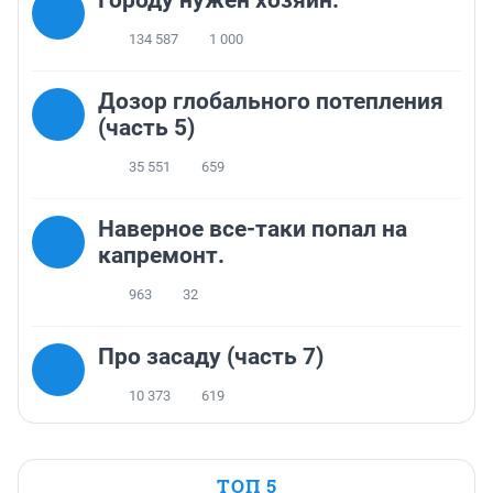
Городу нужен хозяин.
134 587
1 000
Дозор глобального потепления
(часть 5)
35 551
659
Наверное все-таки попал на
капремонт.
963
32
Про засаду (часть 7)
10 373
619
ТОП 5