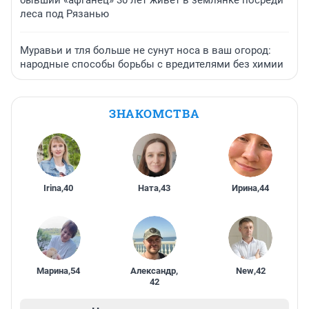
бывший «афганец» 30 лет живет в землянке посреди
леса под Рязанью
Муравьи и тля больше не сунут носа в ваш огород:
народные способы борьбы с вредителями без химии
ЗНАКОМСТВА
Irina
,
40
Ната
,
43
Ирина
,
44
Марина
,
54
Александр
,
New
,
42
42