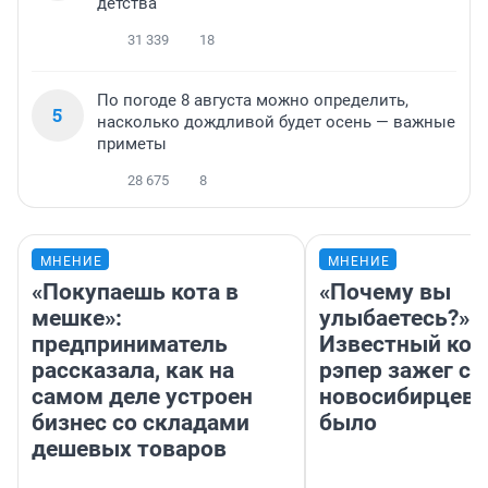
детства
31 339
18
По погоде 8 августа можно определить,
5
насколько дождливой будет осень — важные
приметы
28 675
8
МНЕНИЕ
МНЕНИЕ
«Покупаешь кота в
«Почему вы
мешке»:
улыбаетесь?»
предприниматель
Известный кор
рассказала, как на
рэпер зажег с 
самом деле устроен
новосибирцев: 
бизнес со складами
было
дешевых товаров