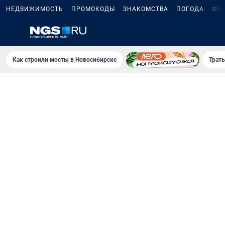
НЕДВИЖИМОСТЬ
ПРОМОКОДЫ
ЗНАКОМСТВА
ПОГОДА
ФО
Как строили мосты в Новосибирске
Траты