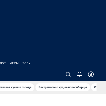
ЛЮТ
ИГРЫ
ZODY
тайская кухня в городе
Экстремально худые новосибирцы
Старт те