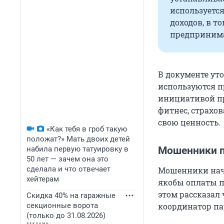
используетс
доходов, в т
предпринима
В документе ут
используются п
инициативой пр
фитнес, страхо
свою ценность.
«Как тебя в гроб такую
положат?» Мать двоих детей
набила первую татуировку в
Мошенники п
50 лет — зачем она это
сделала и что отвечает
Мошенники нача
хейтерам
якобы оплаты п
этом рассказал
Скидка 40% на гаражные
секционные ворота
координатор па
(только до 31.08.2026)