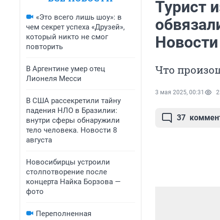
Турист и
«Это всего лишь шоу»: в
обвязал
чем секрет успеха «Друзей»,
который никто не смог
Новости
повторить
Что произош
В Аргентине умер отец
Лионеля Месси
3 мая 2025, 00:31
2
В США рассекретили тайну
падения НЛО в Бразилии:
37
коммен
внутри сферы обнаружили
тело человека. Новости 8
августа
Новосибирцы устроили
столпотворение после
концерта Найка Борзова —
фото
Переполненная