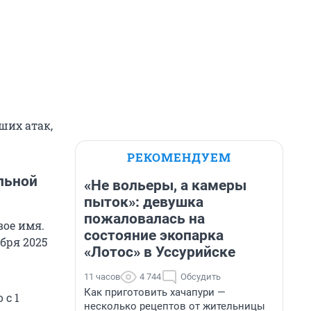
ших атак,
РЕКОМЕНДУЕМ
льной
«Не вольеры, а камеры
пыток»: девушка
пожаловалась на
вое имя.
состояние экопарка
бря 2025
«Лотос» в Уссурийске
11 часов
4 744
Обсудить
Как приготовить хачапури —
 с 1
несколько рецептов от жительницы