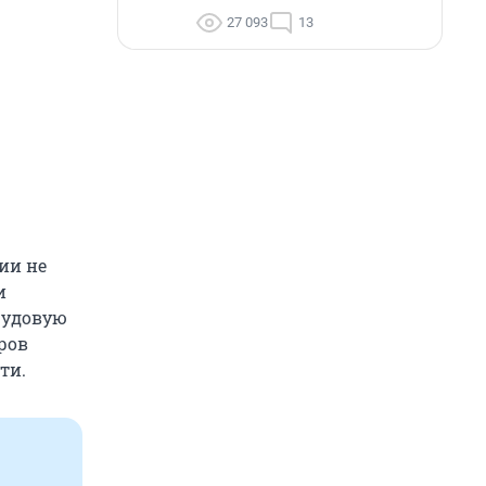
27 093
13
ии не
и
рудовую
ров
ти.