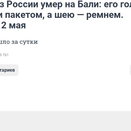
з России умер на Бали: его г
и пакетом, а шею — ремнем.
 2 мая
ло за сутки
3 761
тариев