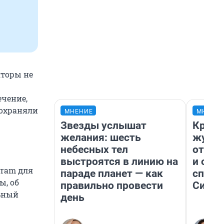
яторы не
ечение,
сохраняли
МНЕНИЕ
МНЕНИ
Звезды услышат
Красн
желания: шесть
журна
небесных тел
отпус
выстроятся в линию на
и объ
gram для
параде планет — как
споре
ы, об
правильно провести
Сибир
льный
день