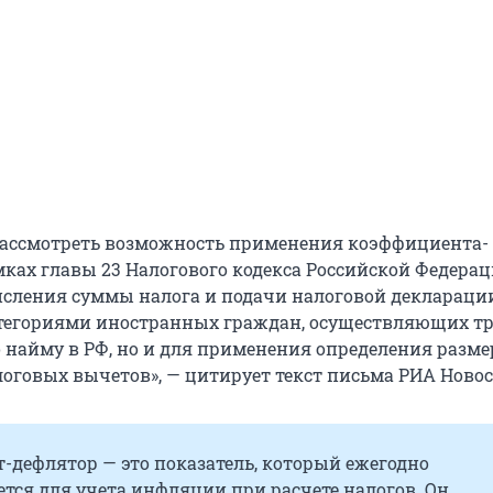
рассмотреть возможность применения коэффициента-
мках главы 23 Налогового кодекса Российской Федерац
исления суммы налога и подачи налоговой деклараци
тегориями иностранных граждан, осуществляющих т
о найму в РФ, но и для применения определения разме
оговых вычетов», — цитирует текст письма РИА Новос
-дефлятор — это показатель, который ежегодно
тся для учета инфляции при расчете налогов. Он