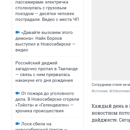
пассажирами электричка
столкнулась с грузовым
поездом — десятки человек
пострадали. Видео с места ЧП
«Давайте вызовем этого
демона»: Найк Борзов
выступил в Новосибирске —
видео
Российский диджей
загадочно пропал в Таиланде
— связь с ним прервалась
накануне его дня рождения
Сотрудники отеля не м
Источник: 
M.tribunnew
От пожара до уголовного
дела. В Новосибирске сгорели
«Тойота» и «Гелендваген» —
Каждый день в 
хроника происшествия
новостном пото
дайджесте. Сего
Лося сбили на
новосибирской трассе —