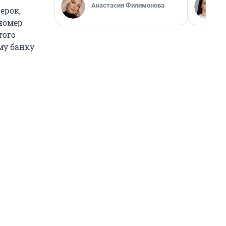
Анастасия Филимонова
ерок,
номер
того
му банку