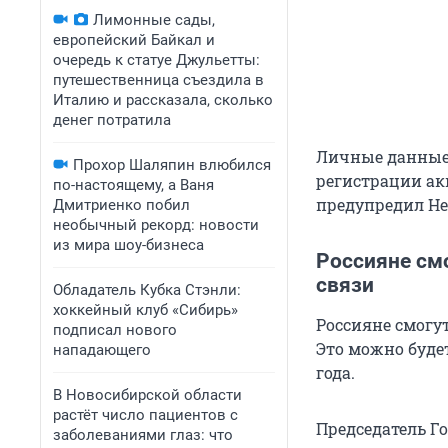
Лимонные сады,
европейский Байкал и
очередь к статуе Джульетты:
путешественница съездила в
Италию и рассказала, сколько
денег потратила
Личные данные 
Прохор Шаляпин влюбился
регистрации ак
по-настоящему, а Ваня
предупредил Н
Дмитриенко побил
необычный рекорд: новости
из мира шоу-бизнеса
Россияне см
связи
Обладатель Кубка Стэнли:
хоккейный клуб «Сибирь»
Россияне смогу
подписал нового
Это можно будет
нападающего
года.
В Новосибирской области
растёт число пациентов с
Председатель Г
заболеваниями глаз: что