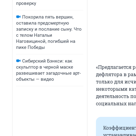
проверку
Покорила пять вершин,
оставила предсмертную
записку и послание сыну. Что
с телом Натальи
Наговициной, погибшей на
пике Победы
Сибирский Бэнкси: как
«Предлагается 
скульптор в черной маске
развешивает загадочные арт-
дефлятора в ра
объекты — видео
только для исч
некоторыми ка
деятельность п
социальных нал
Коэффициент
устанавливае