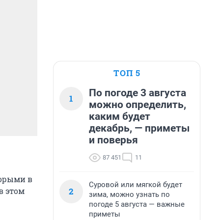
ТОП 5
По погоде 3 августа
1
можно определить,
каким будет
декабрь, — приметы
и поверья
87 451
11
торыми в
Суровой или мягкой будет
2
в этом
зима, можно узнать по
погоде 5 августа — важные
приметы