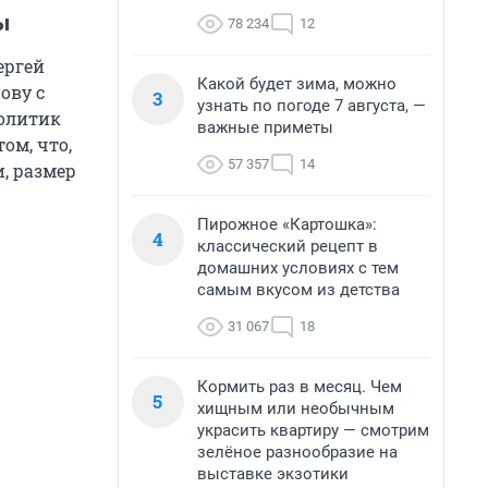
ы
78 234
12
ергей
Какой будет зима, можно
ову с
3
узнать по погоде 7 августа, —
Политик
важные приметы
ом, что,
57 357
14
, размер
Пирожное «Картошка»:
4
классический рецепт в
домашних условиях с тем
самым вкусом из детства
31 067
18
Кормить раз в месяц. Чем
5
хищным или необычным
украсить квартиру — смотрим
зелёное разнообразие на
выставке экзотики