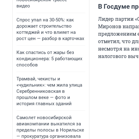
В Госдуме п
видео
Лидер партии «
Спрос упал на 30-50%: как
Миронов направ
дорожает строительство
коттеджей и что влияет на
предложением е
рост цен — разбор в карточках
отметил, что дл
несмотря на ин
Как спастись от жары без
налогового выч
кондиционера: 5 работающих
способов
Трамвай, чекисты и
«чудильник»: чем жила улица
Серебренниковская в
прошлом веке — фото и
история главных зданий
Самолет новосибирской
авиакомпании выкатился за
пределы полосы в Норильске
— прокуратура организовала