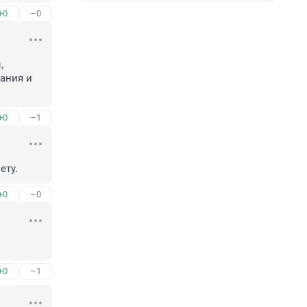
+0
–0
 
ания и 
+0
–1
ету.
+0
–0
+0
–1