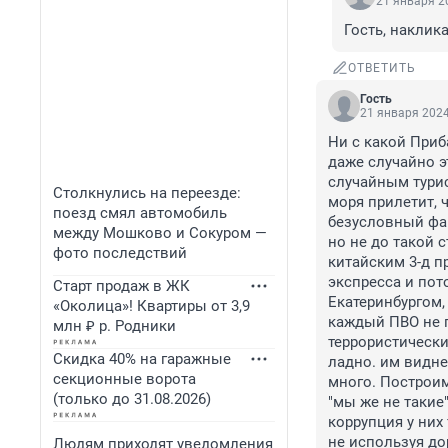
21 января 20
Гость, наклика
ОТВЕТИТЬ
Гость
21 января 2024
Ни с какой Приб
даже случайно э
случайным турис
Столкнулись на переезде:
моря прилетит, ч
поезд смял автомобиль
безусловный фак
между Мошково и Сокуром —
но не до такой 
фото последствий
китайским 3-д п
экспресса и пот
Старт продаж в ЖК
Екатеринбургом,
«Околица»! Квартиры от 3,9
каждый ПВО не п
млн ₽ р. Родники
террористически
Скидка 40% на гаражные
ладно. им виднее
секционные ворота
много. Построим
(только до 31.08.2026)
"мы же не такие"
коррупция у них
не используя до
Людям приходят уведомления