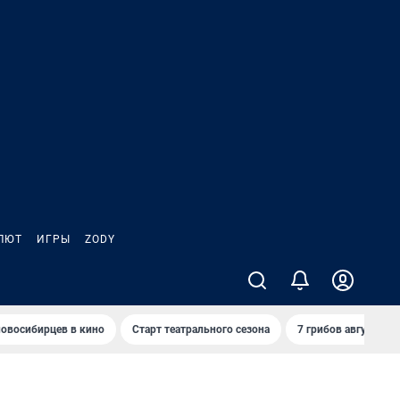
ЛЮТ
ИГРЫ
ZODY
овосибирцев в кино
Старт театрального сезона
7 грибов августа