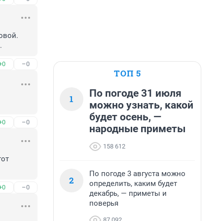
вой. 
.
+0
–0
ТОП 5
По погоде 31 июля
1
можно узнать, какой
будет осень, —
+0
–0
народные приметы
158 612
от 
По погоде 3 августа можно
2
определить, каким будет
+0
–0
декабрь, — приметы и
поверья
87 092