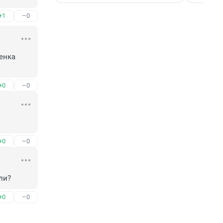
+1
–0
енка 
+0
–0
+0
–0
ли?
+0
–0