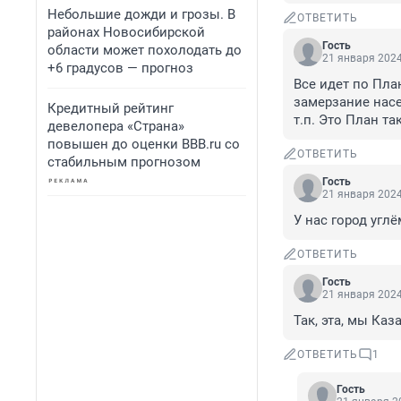
Небольшие дожди и грозы. В
ОТВЕТИТЬ
районах Новосибирской
Гость
области может похолодать до
21 января 2024
+6 градусов — прогноз
Все идет по Пла
замерзание насе
Кредитный рейтинг
т.п. Это План та
девелопера «Страна»
повышен до оценки BBB.ru со
ОТВЕТИТЬ
стабильным прогнозом
Гость
21 января 2024
У нас город угл
ОТВЕТИТЬ
Гость
21 января 2024
Так, эта, мы Каз
ОТВЕТИТЬ
1
Гость