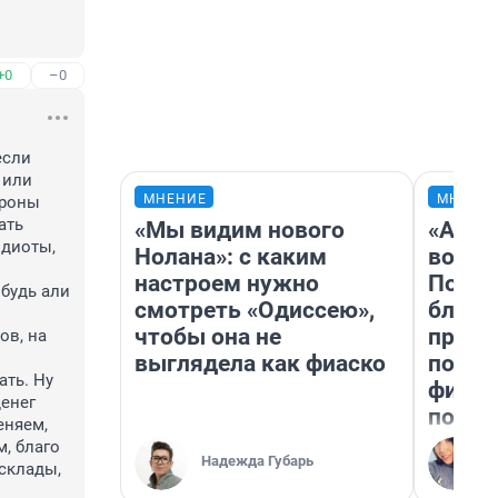
+0
–0
сли 
или 
МНЕНИЕ
МНЕНИ
роны 
ть 
«Мы видим нового
«Анал
диоты, 
Нолана»: с каким
вот ч
настроем нужно
Почем
будь али 
смотреть «Одиссею»,
блокб
чтобы она не
прова
в, на 
выглядела как фиаско
повто
ть. Ну 
фильм
енег 
полны
няем, 
, благо 
Надежда Губарь
склады, 