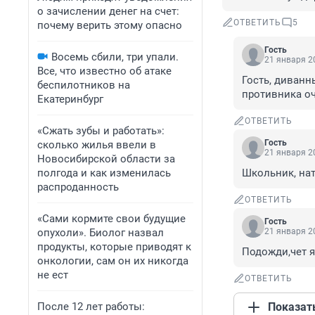
о зачислении денег на счет:
ОТВЕТИТЬ
5
почему верить этому опасно
Гость
Восемь сбили, три упали.
21 января 20
Все, что известно об атаке
Гость, диванн
беспилотников на
противника оч
Екатеринбург
ОТВЕТИТЬ
«Сжать зубы и работать»:
Гость
сколько жилья ввели в
21 января 20
Новосибирской области за
полгода и как изменилась
Школьник, нат
распроданность
ОТВЕТИТЬ
«Сами кормите свои будущие
Гость
опухоли». Биолог назвал
21 января 20
продукты, которые приводят к
Подожди,чет я
онкологии, сам он их никогда
не ест
ОТВЕТИТЬ
После 12 лет работы:
Показат