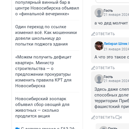
популярный винный бар в
центре Новосибирска объявил
Гость
о «финальной вечеринке»
21 января 2024
а чо дед молчит 
Один переход по ссылке
изменил всё. Как мошенники
ОТВЕТИТЬ
довели школьницу до
попытки поджога здания
Либерал Шпек 
21 января 2024
«Можем получить дефицит
А что это такое
квартир». Министр
строительства — о
ОТВЕТИТЬ
предложении прокуратуры
Гость
изменить правила КРТ для
21 января 2024
Новосибирска
Здесь даже слепо
способных долет
Новосибирский зоопарк
территории Приб
объявил сбор овощей для
фашистский при
животных — сколько
продлится акция
ОТВЕТИТЬ
4
Гость