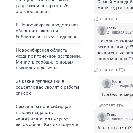
Самый молодой м
разрешили построить 26-
мире ж/д вокзал
этажное здание
ОТВЕТИТЬ
В Новосибирске продолжают
Гость
обновлять школы и
21 января 2024
библиотеки: что уже сделано
а сколько килом
регионы пишут!?
Новосибирская область
техногенные авар
уходит от точечной застройки.
пиши мне про 
Министр сообщил о новых
правилах в регионе
ОТВЕТИТЬ
1
За какие публикации в
Гость
21 января 20
соцсетях вас уволят с работы:
список
Где был в мир
ОТВЕТИТЬ
Семейным новосибирцам
начали выдавать
Гость
сертификаты на покупку
21 января 2024
автомобиля. Как их получить
А нас то за что?