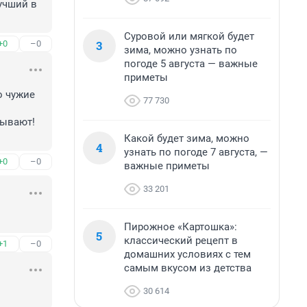
учший в 
Суровой или мягкой будет
3
+0
–0
зима, можно узнать по
погоде 5 августа — важные
приметы
 чужие 
77 730
ывают! 
Какой будет зима, можно
4
узнать по погоде 7 августа, —
+0
–0
важные приметы
33 201
Пирожное «Картошка»:
5
классический рецепт в
+1
–0
домашних условиях с тем
самым вкусом из детства
30 614