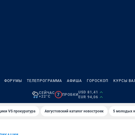
ФОРУМЫ
ТЕЛЕПРОГРАММА
АФИША
ГОРОСКОП
КУРСЫ ВА
USD 81,41
СЕЙЧАС
7
ПРОБКИ
+22°C
EUR 94,06
ики VS прокуратура
Августовский каталог новостроек
5 молодых н