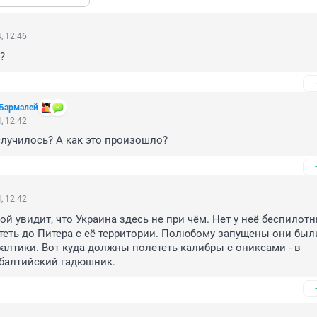
, 12:46
?
Бармалей
, 12:42
 случилось? А как это произошло?
, 12:42
й увидит, что Украина здесь не при чём. Нет у неё беспилотни
еть до Питера с её территории. Полюбому запущены они были
алтики. Вот куда должны полететь калибры с ониксами - в 
балтийский гадюшник.