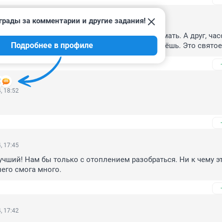
грады за комментарии и другие задания!
, 21:58
ьнее. Там есть ещё нефтяное. Это надо понимать. А друг, часо
Подробнее в профиле
у Герцеговину Флор. Еёбрансбойтом - не возьмёшь. Это святое
, 18:52
, 17:45
учший! Нам бы только с отоплением разобраться. Ни к чему эт
него смога много.
, 17:42