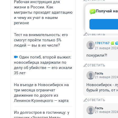
Рабочая инструкция для
жизни в России. Как
Гость
Получай на
21 января 2024
мигранты проходят адаптацию
и чему их учат в нашем
Вы там. Внимател
регионе
Закурит на пост
Тест на внимательность: его
ОТВЕТИТЬ
смогут пройти только 5%
17817167
людей — вы в их числе?
21 января 2024
покурили?!
Один погиб, второй выжил:
новосибирца задержали по
ОТВЕТИТЬ
делу об убийстве — его искали
35 лет
Гость
21 января 2024
На въезде в Новосибирск на
Новосибирск - л
три месяца ограничат
бурый уголь, от 
движение по дороге из
Ленинск-Кузнецкого — карта
ОТВЕТИТЬ
Гость
Из долгостроя в гостиницу: у
21 января 2024
станции «Золотая Нива»