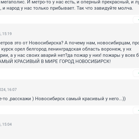
егаполис. И метро-то у нас есть, и оперный прекрасный, и л
, и народ у нас только прибывает. Так что завидуйте молча.
, 15:19
етров это от Новосибирска? А почему нам, новосибирцам, про
 курск орел белгород ленинградская область воронеж, у нх 
ии, а у нас своих аварий нет?да пожар у них! пожары у всех б
САМЫЙ КРАСИВЫЙ В МИРЕ ГОРОД НОВОСИБИРСК!
24, 16:07
е-то ,расскажи ) Новосибирск самый красивый у него...))
, 15:04