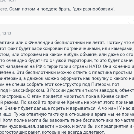
24, 19:51
ете. Сами потом и поедете брать, "для разнообразия".
, 13:13
алтики или с Финляндии беспилотники не летят. Потому что е
тот факт будет зафиксирован пограничниками, или камерами, 
том, или сторожем на каком нибудь объекте, или даже со сто
то очевидно будет что с чужой территории, то это будет означа
т нападения на РФ с территории страны НАТО. Они конечно и
степени. Эти беспилотники можно отлить с пластика простым 
ринтерами, а движок можно оформить как покупку с какого ни
ом не спеша собрать этот конструктор под Питером, пот 
 под Новосибирском. В России десятки тысяч заводов, объекто
ристроишь. С этим придется мириться, пока в Киеве сидит 
й режим. По какой то причине Кремль не хочет этого признава
. Значит будет дальше гореть и взрываться. А чо нам! У нас д
 ищо! Ту же ответную тактику в отношении врага мы не приме
! Хотя полне могли бы завозить те же беспилотники по частям
 там чудовищная, завести можно, и жгли бы их предприятия и 
рогостоящих ракет, которые не всегда долетают.