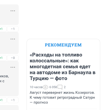
+1
–1
РЕКОМЕНДУЕМ
«Расходы на топливо
+1
–0
колоссальные»: как
многодетная семья едет
на автодоме из Барнаула в
ков, 
Турцию — фото
 с 
10 часов
6 058
2
Август перевернет жизнь Козерогов.
К чему готовит ретроградный Сатурн
+1
–1
— прогноз