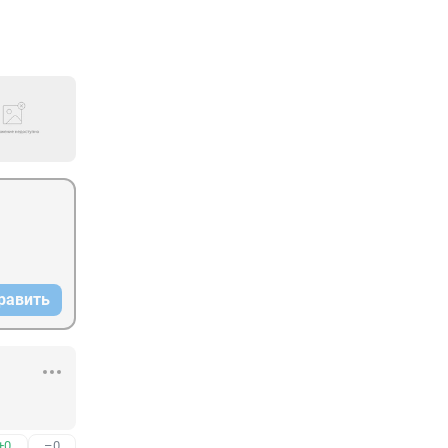
равить
+0
–0