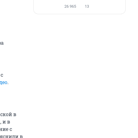
26 965
13
за
 с
део
.
ской в
 и в
ние с
ояснили в