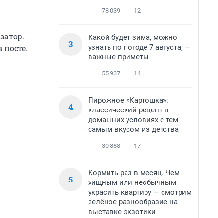
78 039
12
затор.
Какой будет зима, можно
3
узнать по погоде 7 августа, —
 посте.
важные приметы
55 937
14
Пирожное «Картошка»:
4
классический рецепт в
домашних условиях с тем
самым вкусом из детства
30 888
17
Кормить раз в месяц. Чем
5
хищным или необычным
украсить квартиру — смотрим
зелёное разнообразие на
выставке экзотики