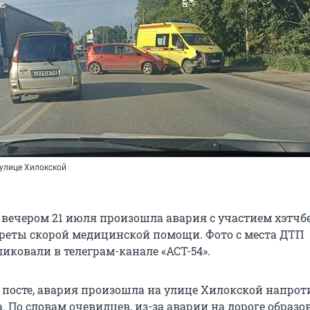
улице Хилокской
 вечером 21 июля произошла авария с участием хэтчб
кареты скорой медицинской помощи. Фото с места ДТП
иковали в телеграм-канале «АСТ-54».
в посте, авария произошла на улице Хилокской напрот
. По словам очевидцев, из-за аварии на дороге образо