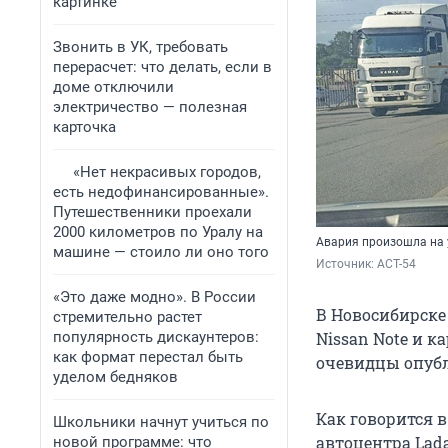
картинке
Звонить в УК, требовать
перерасчет: что делать, если в
доме отключили
электричество — полезная
карточка
«Нет некрасивых городов,
есть недофинансированные».
Путешественники проехали
2000 километров по Уралу на
Авария произошла на 
машине — стоило ли оно того
Источник: 
АСТ-54
«Это даже модно». В России
В Новосибирске
стремительно растет
популярность дискаунтеров:
Nissan Note и 
как формат перестал быть
очевидцы опубл
уделом бедняков
Как говорится 
Школьники начнут учиться по
автоцентра Lada
новой программе: что