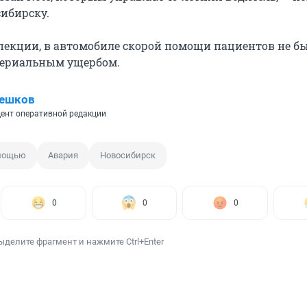
ибирску.
екции, в автомобиле скорой помощи пациентов не б
териальным ущербом.
Пешков
ент оперативной редакции
омощью
Авария
Новосибирск
0
0
0
ыделите фрагмент и нажмите Ctrl+Enter