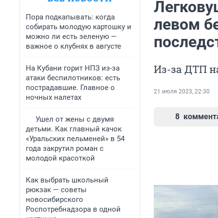
Легкову
Пора подкапывать: когда
левом б
собирать молодую картошку и
можно ли есть зеленую —
последс
важное о клубнях в августе
Из-за ДТП н
На Кубани горит НПЗ из-за
атаки беспилотников: есть
пострадавшие. Главное о
21 июля 2023, 22:30
ночных налетах
8
коммент
Ушел от жены с двумя
детьми. Как главный качок
«Уральских пельменей» в 54
года закрутил роман с
молодой красоткой
Как выбрать школьный
рюкзак — советы
новосибирского
Роспотребнадзора в одной