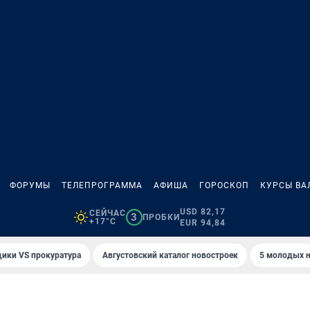
ФОРУМЫ
ТЕЛЕПРОГРАММА
АФИША
ГОРОСКОП
КУРСЫ ВА
USD 82,17
СЕЙЧАС
3
ПРОБКИ
+17°C
EUR 94,84
ики VS прокуратура
Августовский каталог новостроек
5 молодых н