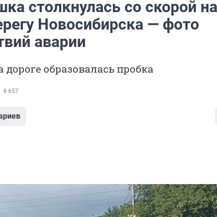
шка столкнулась со скорой н
ерегу Новосибирска — фото
твий аварии
а дороге образовалась пробка
6 657
ариев