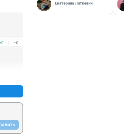
Екатерина Литкевич
+0
–0
+0
–0
равить