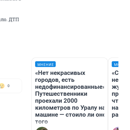
ыло. ДТП
МНЕНИЕ
МНЕНИ
«Нет некрасивых
«Сним
городов, есть
немед
недофинансированные».
журна
0
Путешественники
пришл
проехали 2000
чтобы
километров по Уралу на
на чт
машине — стоило ли оно
ради 
того