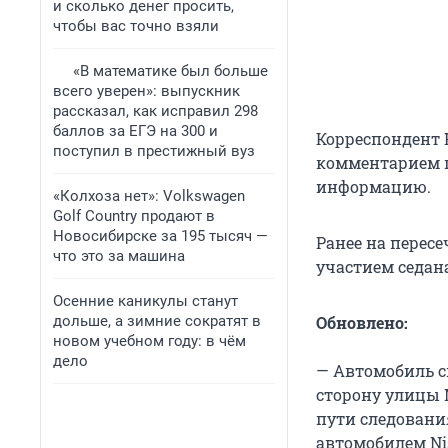
и сколько денег просить,
чтобы вас точно взяли
«В математике был больше
всего уверен»: выпускник
рассказал, как исправил 298
баллов за ЕГЭ на 300 и
Корреспондент 
поступил в престижный вуз
комментарием п
информацию.
«Колхоза нет»: Volkswagen
Golf Сountry продают в
Новосибирске за 195 тысяч —
Ранее на перес
что это за машина
участием седа
Осенние каникулы станут
дольше, а зимние сократят в
Обновлено:
новом учебном году: в чём
дело
— Автомобиль с
сторону улицы
пути следовани
автомобилем Ni