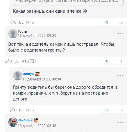
Айспирин, открой глаза, там камри 90х годов выпуска
Какая разница, они одни и те же 😁
+3
–0
ОТВЕТИТЬ
Гость
13 декабря 2022, 09:25
Вот так, а водитель камри лишь пострадал. Чтобы 
было с водителем гранты?
+0
–1
ОТВЕТИТЬ
1
мишук
13 декабря 2022, 09:30
Гранту водитель бы берег,она дорого обходится ,а 
камри .прадики. и т.п .берут не на последние 
деньги.
+1
–0
ОТВЕТИТЬ
наивный
13 декабря 2022, 08:48