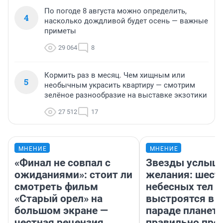
По погоде 8 августа можно определить,
4
насколько дождливой будет осень — важные
приметы
29 064
8
Кормить раз в месяц. Чем хищным или
5
необычным украсить квартиру — смотрим
зелёное разнообразие на выставке экзотики
27 512
17
МНЕНИЕ
МНЕНИЕ
«Финал не совпал с
Звезды услыш
ожиданиями»: стоит ли
желания: шест
смотреть фильм
небесных тел
«Старый орел» на
выстроятся в 
большом экране —
параде планет 
честная рецензия
правильно про