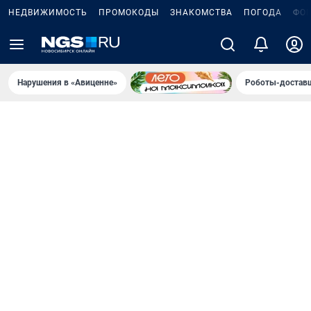
НЕДВИЖИМОСТЬ
ПРОМОКОДЫ
ЗНАКОМСТВА
ПОГОДА
ФО
Нарушения в «Авиценне»
Роботы-доставщ