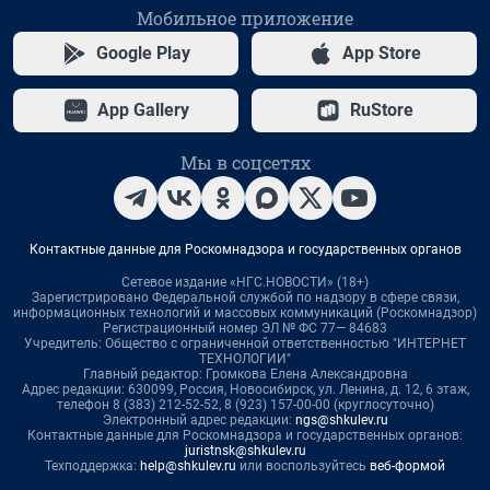
Мобильное приложение
Google Play
App Store
App Gallery
RuStore
Мы в соцсетях
Контактные данные для Роскомнадзора и государственных органов
Сетевое издание «НГС.НОВОСТИ» (18+)
Зарегистрировано Федеральной службой по надзору в сфере связи,
информационных технологий и массовых коммуникаций (Роскомнадзор)
Регистрационный номер ЭЛ № ФС 77— 84683
Учредитель: Общество с ограниченной ответственностью "ИНТЕРНЕТ
ТЕХНОЛОГИИ"
Главный редактор: Громкова Елена Александровна
Адрес редакции: 630099, Россия, Новосибирск, ул. Ленина, д. 12, 6 этаж,
телефон 8 (383) 212-52-52, 8 (923) 157-00-00 (круглосуточно)
Электронный адрес редакции:
ngs@shkulev.ru
Контактные данные для Роскомнадзора и государственных органов:
juristnsk@shkulev.ru
Техподдержка:
help@shkulev.ru
или воспользуйтесь
веб-формой