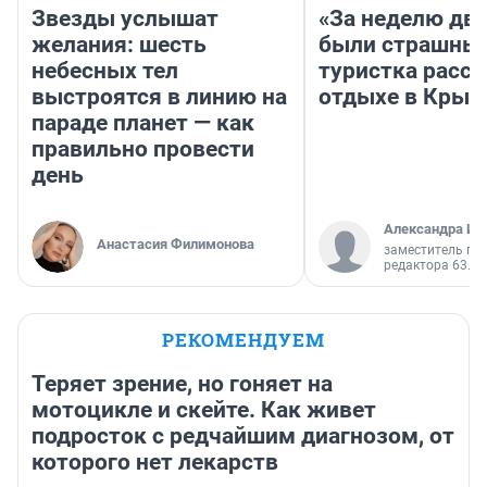
Звезды услышат
«За неделю две
желания: шесть
были страшные
небесных тел
туристка расск
выстроятся в линию на
отдыхе в Крым
параде планет — как
правильно провести
день
Александра Ис
Анастасия Филимонова
заместитель гл
редактора 63.RU
РЕКОМЕНДУЕМ
Теряет зрение, но гоняет на
мотоцикле и скейте. Как живет
подросток с редчайшим диагнозом, от
которого нет лекарств