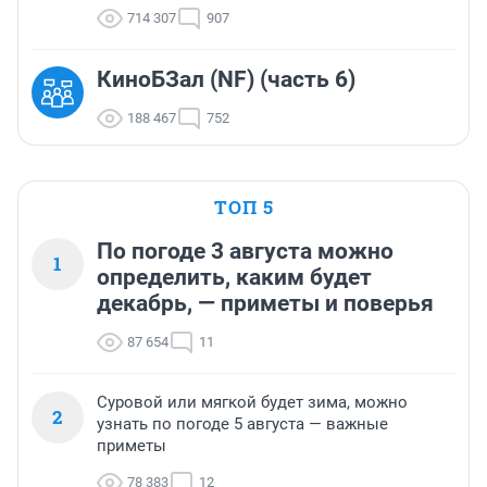
714 307
907
КиноБЗал (NF) (часть 6)
188 467
752
ТОП 5
По погоде 3 августа можно
1
определить, каким будет
декабрь, — приметы и поверья
87 654
11
Суровой или мягкой будет зима, можно
2
узнать по погоде 5 августа — важные
приметы
78 383
12