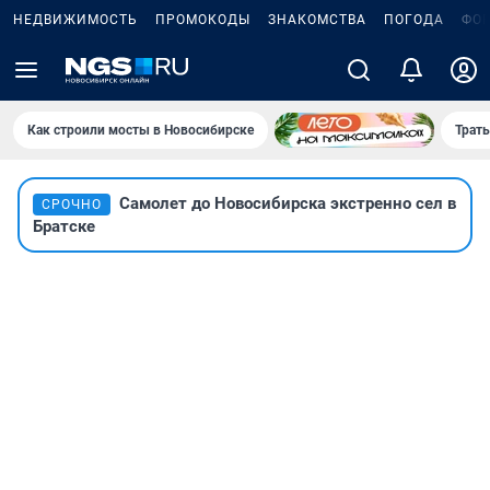
НЕДВИЖИМОСТЬ
ПРОМОКОДЫ
ЗНАКОМСТВА
ПОГОДА
ФО
Как строили мосты в Новосибирске
Траты
Самолет до Новосибирска экстренно сел в
СРОЧНО
Братске