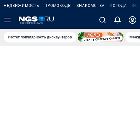
НЕДВИЖИМОСТЬ
ПРОМОКОДЫ
ЗНАКОМСТВА
ПОГОДА
ФО
Растет популярность дискаунтеров
Межд