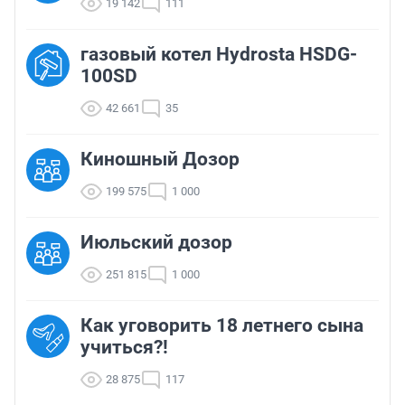
19 142
111
газовый котел Hydrosta HSDG-
100SD
42 661
35
Киношный Дозор
199 575
1 000
Июльский дозор
251 815
1 000
Как уговорить 18 летнего сына
учиться?!
28 875
117