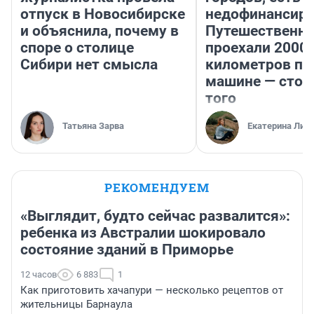
отпуск в Новосибирске
недофинансиро
и объяснила, почему в
Путешественн
споре о столице
проехали 2000
Сибири нет смысла
километров по 
машине — стои
того
Татьяна Зарва
Екатерина Лит
РЕКОМЕНДУЕМ
«Выглядит, будто сейчас развалится»:
ребенка из Австралии шокировало
состояние зданий в Приморье
12 часов
6 883
1
Как приготовить хачапури — несколько рецептов от
жительницы Барнаула