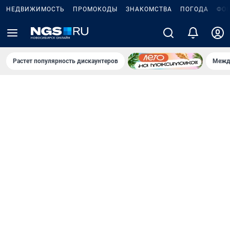
НЕДВИЖИМОСТЬ
ПРОМОКОДЫ
ЗНАКОМСТВА
ПОГОДА
ФО
Растет популярность дискаунтеров
Межд