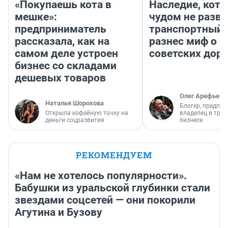
«Покупаешь кота в
Наследие, кото
мешке»:
чудом не разва
предприниматель
транспортный 
рассказала, как на
разнес миф о 
самом деле устроен
советских доро
бизнес со складами
дешевых товаров
Олег Арефьев
Наталья Шорохова
Блогер, предпри
Открыла кофейную точку на
владелец в тра
деньги соцразвития
бизнесе
РЕКОМЕНДУЕМ
«Нам не хотелось популярности».
Бабушки из уральской глубинки стали
звездами соцсетей — они покорили
Агутина и Бузову