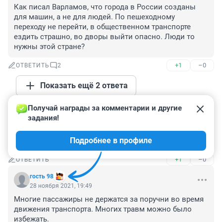
Как писал Варламов, что города в России созданы 
для машин, а не для людей. По пешеходному 
переходу не перейти, в общественном транспорте 
ездить страшно, во дворы выйти опасно. Люди то 
нужны этой стране?
+1
–0
ОТВЕТИТЬ
2
Показать ещё 2 ответа
Получай награды за комментарии и другие 
Гость
29 ноября 2021, 01:34
задания!
Очередной водитель спустившийся с гор. Купивший 
Подробнее в профиле
права за баранов.
+1
–0
ОТВЕТИТЬ
гость 98
28 ноября 2021, 19:49
Многие пассажиры не держатся за поручни во время 
движения транспорта. Многих травм можно было 
избежать.