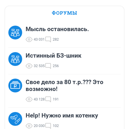
ФОРУМЫ
Мысль остановилась.
43 031
282
Истинный БЗ-шник
32 535
256
Свое дело за 80 т.р.??? Это
возможно!
43 128
191
Help! Нужно имя котенку
20 030
102