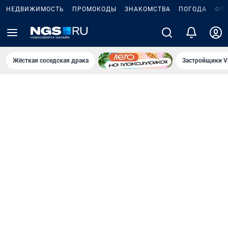
НЕДВИЖИМОСТЬ
ПРОМОКОДЫ
ЗНАКОМСТВА
ПОГОДА
ФО
Жёсткая соседская драка
Застройщики V