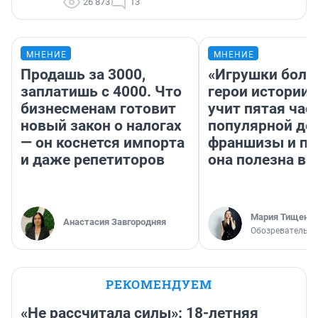
26 873
13
МНЕНИЕ
МНЕНИЕ
Продашь за 3000,
«Игрушки боль
заплатишь с 4000. Что
герои истории»
бизнесменам готовит
учит пятая час
новый закон о налогах
популярной де
— он коснется импорта
франшизы и п
и даже репетиторов
она полезна в
Мария Тищенк
Анастасия Завгородняя
Обозреватель
РЕКОМЕНДУЕМ
«Не рассчитала силы»: 18-летняя