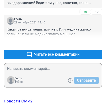
выздоровления! Водители у нас, конечно, как в 
стране непуганных идиотов. Сегодня ездила по 
+0
–0
городу на транспорте, так меня 2 раза чуть не сбила 
машина, когда к трамваю дорогу переходила. На 25 
Гость
лет октября загорелся красный для транспорта, 
29 октября 2021, 14:40
соответственно, я на зеленый пошла, а тк перерыты 
Какая разница медик или нет. Или медика жалко 
обе остановки уже неделю и трудится один калека, 
больше? Или не медика жалко меньше?
засыпает тротуар, проходила перед маршруткой, 
которая за линией светофора на остановке стояла, 
+1
–1
так один олень вырвался вперед через красный 
светофор рванул, вероятно, чтобы на следующем 
Читать все комментарии
светофоре первым встать.. И таких оленей сегодня 
несколько было. Страшно, и ведь это постоянно 
происходит. Один на джипе, кстати, тоже, вообще на 
поликлинике Авиастроителей толпу выходящих чуть 
не снёс, вот как его назвать?
Гость
Отправить
Войти
Новости СМИ2