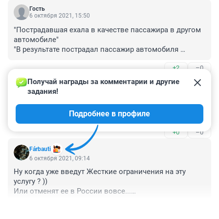
Гость
6 октября 2021, 15:50
"Пострадавшая ехала в качестве пассажира в другом 
автомобиле"

"В результате пострадал пассажир автомобиля 
Volkswagen"

+2
–0
Алёна Богинская, вы там уж определитесь, 
пассажирка какого именно авто пострадала, а потом 
Получай награды за комментарии и другие 
Гость
уже статью пишите, ага?
6 октября 2021, 09:49
задания!
Уже и каршеринг вытворяет что попало. Запишем его 
Подробнее в профиле
после электросамокатов ;)
+0
–0
Fárbauti
6 октября 2021, 09:14
Ну когда уже введут Жесткие ограничения на эту 
услугу ? ))

Или отменят ее в России вовсе...

Для тех кто рубит бабло нет разницы в менталитетах, 
+2
–1
и то что Хорошо приживается и используется в 