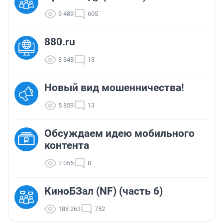
9 489
605
880.ru
3 348
13
Новый вид мошенничества!
5 859
13
Обсуждаем идею мобильного
контента
2 055
8
КиноБЗал (NF) (часть 6)
188 263
752