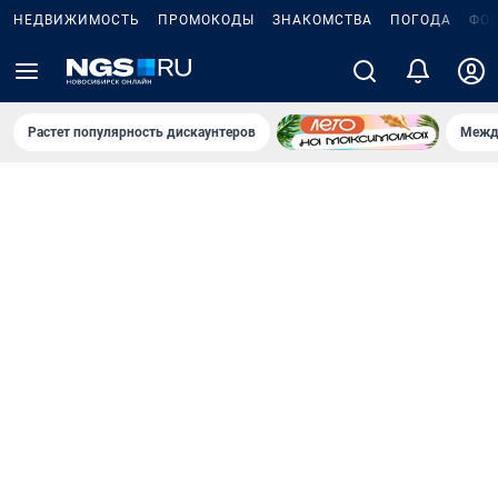
НЕДВИЖИМОСТЬ
ПРОМОКОДЫ
ЗНАКОМСТВА
ПОГОДА
ФО
Растет популярность дискаунтеров
Межд