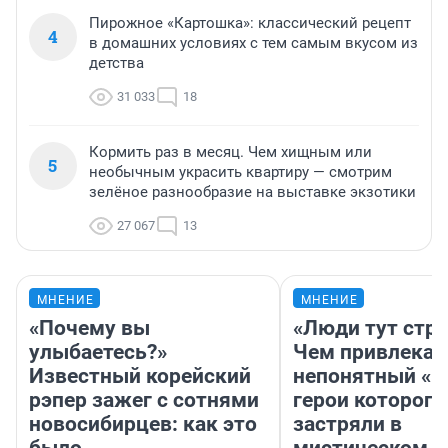
Пирожное «Картошка»: классический рецепт
4
в домашних условиях с тем самым вкусом из
детства
31 033
18
Кормить раз в месяц. Чем хищным или
5
необычным украсить квартиру — смотрим
зелёное разнообразие на выставке экзотики
27 067
13
МНЕНИЕ
МНЕНИЕ
«Почему вы
«Люди тут стр
улыбаетесь?»
Чем привлекае
Известный корейский
непонятный «Н
рэпер зажег с сотнями
герои которого
новосибирцев: как это
застряли в