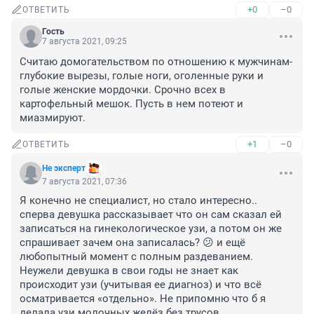
+0
–0
ОТВЕТИТЬ
Гость
7 августа 2021, 09:25
Считаю домогательством по отношению к мужчинам-
глубокие вырезы, голые ноги, оголенные руки и 
голые женские мордочки. Срочно всех в 
картофельный мешок. Пусть в нем потеют и 
миазмируют.
+1
–0
ОТВЕТИТЬ
Не эксперт
7 августа 2021, 07:36
Я конечно не специалист, но стало интересно.. 
сперва девушка рассказывает что он сам сказал ей 
записаться на гинекологическое узи, а потом он же 
спрашивает зачем она записалась? 😕 и ещё 
любопытный момент с полным раздеванием. 
Неужели девушка в свои годы не знает как 
происходит узи (учитывая ее диагноз) и что всё 
осматривается «отдельно». Не припомню что б я 
делала узи молочных желёз без трусов. 
