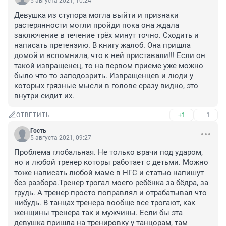
5 августа 2021, 10:24
Девушка из ступора могла выйти и признаки 
растерянности могли пройди пока она ждала 
заключение в течение трёх минут точно. Сходить и 
написать претензию. В книгу жалоб. Она пришла 
домой и вспомнила, что к ней приставали!!! Если он 
такой извращенец, то на первом приеме уже можно 
было что то заподозрить. Извращенцев и люди у 
которых грязные мысли в голове сразу видно, это 
внутри сидит их.
+1
–1
ОТВЕТИТЬ
Гость
5 августа 2021, 09:27
Проблема глобальная. Не только врачи под ударом, 
но и любой тренер которы работает с детьми. Можно 
тоже написать любой маме в НГС и статью напишут 
без разбора.Тренер трогал моего ребёнка за бёдра, за 
грудь. А тренер просто поправлял и отрабатывал что 
нибудь. В танцах тренера вообще все трогают, как 
женщины тренера так и мужчины. Если бы эта 
девушка пришла на тренировку у танцорам, там 