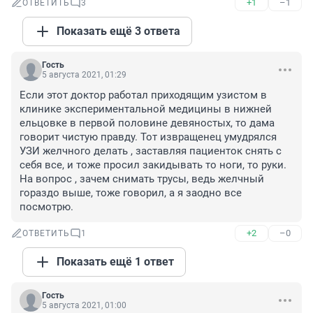
+1
–1
ОТВЕТИТЬ
3
Показать ещё 3 ответа
Гость
5 августа 2021, 01:29
Если этот доктор работал приходящим узистом в 
клинике экспериментальной медицины в нижней 
ельцовке в первой половине девяностых, то дама 
говорит чистую правду. Тот извращенец умудрялся 
УЗИ желчного делать , заставляя пациенток снять с 
себя все, и тоже просил закидывать то ноги, то руки. 
На вопрос , зачем снимать трусы, ведь желчный 
гораздо выше, тоже говорил, а я заодно все 
посмотрю.
+2
–0
ОТВЕТИТЬ
1
Показать ещё 1 ответ
Гость
5 августа 2021, 01:00