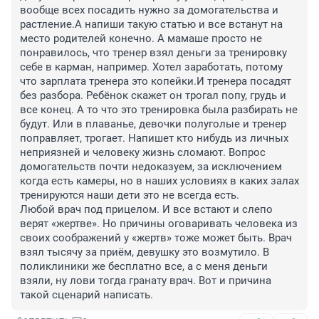
вообще всех посадить нужно за домогательства и 
растление.А напиши такую статью и все встанут на 
место родителей конечно. А мамаше просто не 
понравилось, что тренер взял деньги за тренировку 
себе в карман, например. Хотел заработать, потому 
что зарплата тренера это копейки.И тренера посадят 
без разбора. Ребёнок скажет он трогал попу, грудь и 
все конец. А то что это тренировка была разбирать не 
будут. Или в плаванье, девочки полуголые и тренер 
поправляет, трогает. Напишет кто нибудь из личных 
неприязней и человеку жизнь сломают. Вопрос 
домогательств почти недоказуем, за исключением 
когда есть камеры, но в наших условиях в каких залах 
тренируются наши дети это не всегда есть. 

Любой врач под прицелом. И все встают и слепо 
верят «жертве». Но причины оговаривать человека из 
своих соображений у «жертв» тоже может быть. Врач 
взял тысячу за приём, девушку это возмутило. В 
поликлиники же бесплатно все, а с меня деньги 
взяли, ну лови тогда гранату врач. Вот и причина 
такой сценарий написать.