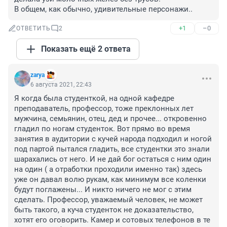
В общем, как обычно, удивительные персонажи..
+1
–0
ОТВЕТИТЬ
2
Показать ещё 2 ответа
zarya
6 августа 2021, 22:43
Я когда была студенткой, на одной кафедре 
преподаватель, профессор, тоже преклонных лет 
мужчина, семьянин, отец, дед и прочее... откровенно 
гладил по ногам студенток. Вот прямо во время 
занятия в аудитории с кучей народа подходил и ногой 
под партой пытался гладить, все студентки это знали 
шарахались от него. И не дай бог остаться с ним один 
на один ( а отработки проходили именно так) здесь 
уже он давал волю рукам, как минимум все коленки 
будут поглажены... И никто ничего не мог с этим 
сделать. Профессор, уважаемый человек, не может 
быть такого, а куча студенток не доказательство, 
хотят его оговорить. Камер и сотовых телефонов в те 