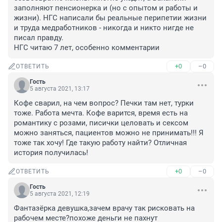
заполняют пенсионерка и (но с опытом и работы и 
жизни). НГС написали бы реальные перипетии жизни 
и труда медработников - никогда и никто нигде не 
писал правду.

НГС читаю 7 лет, особенно комментарии
+0
–0
ОТВЕТИТЬ
Гость
5 августа 2021, 13:17
Кофе сварил, на чем вопрос? Печки там нет, турки 
тоже. Работа мечта. Кофе варится, время есть на 
романтику с розами, писички целовать и сексом 
можно заняться, пациентов можно не принимать!!! Я 
тоже так хочу! Где такую работу найти? Отличная 
история получилась!
+0
–0
ОТВЕТИТЬ
Гость
5 августа 2021, 12:19
Фантазёрка девушка,зачем врачу так рисковать на 
рабочем месте?похоже деньги не пахнут