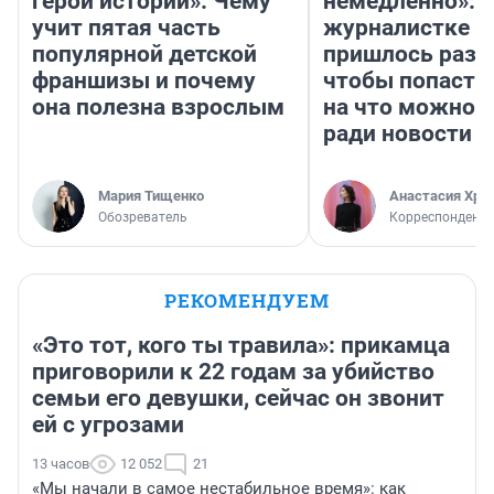
герои истории». Чему
немедленно»:
учит пятая часть
журналистке Н
популярной детской
пришлось разд
франшизы и почему
чтобы попасть 
она полезна взрослым
на что можно 
ради новости
Мария Тищенко
Анастасия Хри
Обозреватель
Корреспондент
РЕКОМЕНДУЕМ
«Это тот, кого ты травила»: прикамца
приговорили к 22 годам за убийство
семьи его девушки, сейчас он звонит
ей с угрозами
13 часов
12 052
21
«Мы начали в самое нестабильное время»: как