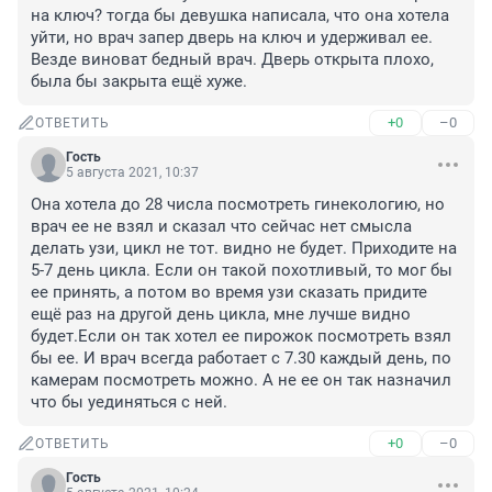
на ключ? тогда бы девушка написала, что она хотела 
уйти, но врач запер дверь на ключ и удерживал ее. 
Везде виноват бедный врач. Дверь открыта плохо, 
была бы закрыта ещё хуже.
+0
–0
ОТВЕТИТЬ
Гость
5 августа 2021, 10:37
Она хотела до 28 числа посмотреть гинекологию, но 
врач ее не взял и сказал что сейчас нет смысла 
делать узи, цикл не тот. видно не будет. Приходите на 
5-7 день цикла. Если он такой похотливый, то мог бы 
ее принять, а потом во время узи сказать придите 
ещё раз на другой день цикла, мне лучше видно 
будет.Если он так хотел ее пирожок посмотреть взял 
бы ее. И врач всегда работает с 7.30 каждый день, по 
камерам посмотреть можно. А не ее он так назначил 
что бы уединяться с ней.
+0
–0
ОТВЕТИТЬ
Гость