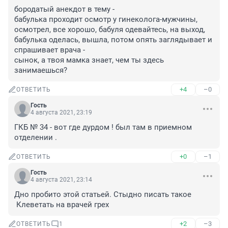
бородатый анекдот в тему - 

бабулька проходит осмотр у гинеколога-мужчины, 
осмотрел, все хорошо, бабуля одевайтесь, на выход, 

бабулька оделась, вышла, потом опять заглядывает и 
спрашивает врача - 

сынок, а твоя мамка знает, чем ты здесь 
занимаешься?
+4
–0
ОТВЕТИТЬ
Гость
4 августа 2021, 23:19
ГКБ № 34 - вот где дурдом ! был там в приемном 
отделении .
+0
–1
ОТВЕТИТЬ
Гость
4 августа 2021, 23:14
Дно пробито этой статьей. Стыдно писать такое

 Клеветать на врачей грех
+2
–3
ОТВЕТИТЬ
1