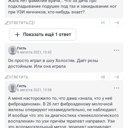
Жаль нет фамилии врача… Что за дичь про 
подкладывание подушек под таз и закидывании ног 
при УЗИ яичников, кто-нибудь знает?
+1
–0
ОТВЕТИТЬ
1
Показать ещё 1 ответ
Гость
6 августа 2021, 15:42
Он просто играл в шоу Холостяк. Даёт розы 
достойным. Или она играла
+0
–0
ОТВЕТИТЬ
Гость
6 августа 2021, 15:38
А меня насторожило то, что дама «знала, что у неё 
фиброаденома». В 26 лет фиброаденому молочной 
железы оперируют незамедлительно, не наблюдают. 
И вообще что это за диагностика «гинекологического 
воспаления» по узи причём терапевт направил. Узи 
это вспомогательный метод, терапевт направляет 