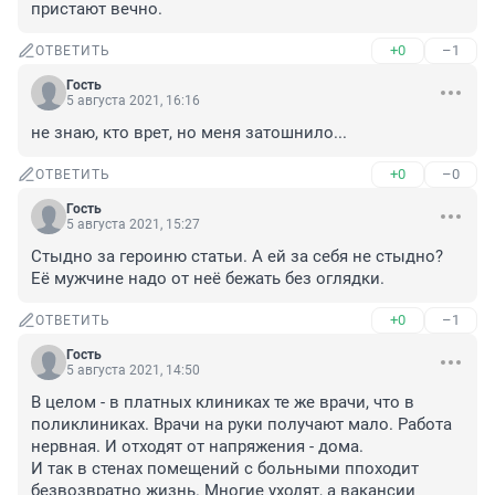
пристают вечно.
+0
–1
ОТВЕТИТЬ
Гость
5 августа 2021, 16:16
не знаю, кто врет, но меня затошнило...
+0
–0
ОТВЕТИТЬ
Гость
5 августа 2021, 15:27
Стыдно за героиню статьи. А ей за себя не стыдно?

Её мужчине надо от неё бежать без оглядки.
+0
–1
ОТВЕТИТЬ
Гость
5 августа 2021, 14:50
В целом - в платных клиниках те же врачи, что в 
поликлиниках. Врачи на руки получают мало. Работа 
нервная. И отходят от напряжения - дома.

И так в стенах помещений с больными ппоходит 
безвозвратно жизнь. Многие уходят, а вакансии 