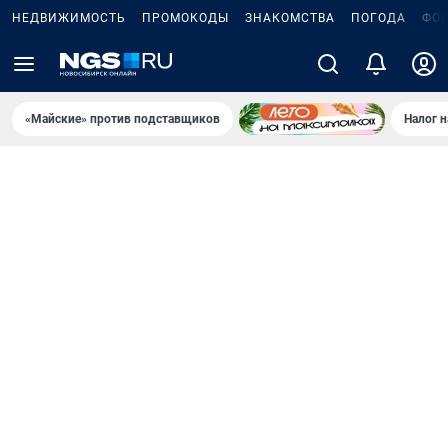
НЕДВИЖИМОСТЬ
ПРОМОКОДЫ
ЗНАКОМСТВА
ПОГОДА
ФО
«Майские» против подставщиков
Налог 