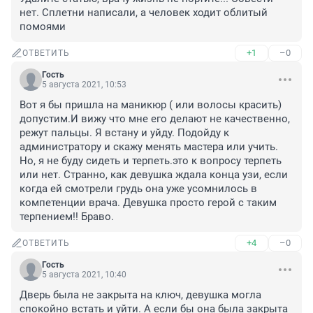
нет. Сплетни написали, а человек ходит облитый 
помоями
+1
–0
ОТВЕТИТЬ
Гость
5 августа 2021, 10:53
Вот я бы пришла на маникюр ( или волосы красить) 
допустим.И вижу что мне его делают не качественно, 
режут пальцы. Я встану и уйду. Подойду к 
администратору и скажу менять мастера или учить. 
Но, я не буду сидеть и терпеть.это к вопросу терпеть 
или нет. Странно, как девушка ждала конца узи, если 
когда ей смотрели грудь она уже усомнилось в 
компетенции врача. Девушка просто герой с таким 
терпением!! Браво.
+4
–0
ОТВЕТИТЬ
Гость
5 августа 2021, 10:40
Дверь была не закрыта на ключ, девушка могла 
спокойно встать и уйти. А если бы она была закрыта 