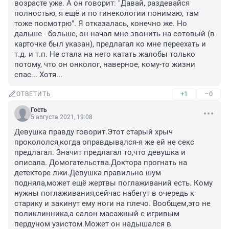
возрасте уже. А он говорит: "Давай, раздевайся 
полностью, я ещё и по гинекологии понимаю, там 
тоже посмотрю". Я отказалась, конечно же. Но 
дальше - больше, он начал мне звонить на сотовый (в 
карточке был указан), предлагал ко мне переехать и 
т.д. и т.п. Не стала на него катать жалобы только 
потому, что он онколог, наверное, кому-то жизни 
спас... Хотя...
+1
–0
ОТВЕТИТЬ
Гость
5 августа 2021, 19:08
Девушка правду говорит.Этот старый хрыч 
прокололся,когда оправдывался-я же ей не секс 
предлагал. Значит предлагал то,что девушка и 
описала. Домогательства.Доктора прогнать на 
детекторе лжи.Девушка правильно шум 
подняла,может ещё жертвы поглаживаний есть. Кому 
нужны поглаживания,сейчас набегут в очередь к 
старику и закинут ему ноги на плечо. Вообщем,это не 
поликлинника,а салон масажный с игривым 
пердуном узистом.Может он надышался в 