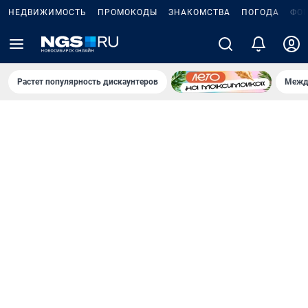
НЕДВИЖИМОСТЬ
ПРОМОКОДЫ
ЗНАКОМСТВА
ПОГОДА
ФО
Растет популярность дискаунтеров
Межд