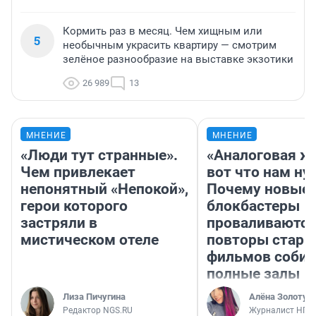
Кормить раз в месяц. Чем хищным или
5
необычным украсить квартиру — смотрим
зелёное разнообразие на выставке экзотики
26 989
13
МНЕНИЕ
МНЕНИЕ
«Люди тут странные».
«Аналоговая ж
Чем привлекает
вот что нам ну
непонятный «Непокой»,
Почему новые
герои которого
блокбастеры
застряли в
проваливаются,
мистическом отеле
повторы стары
фильмов соби
полные залы
Лиза Пичугина
Алёна Золотух
Редактор NGS.RU
Журналист НГС