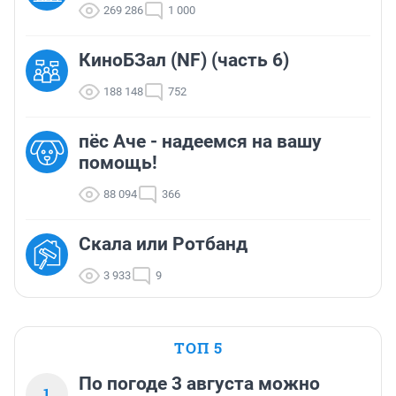
269 286
1 000
КиноБЗал (NF) (часть 6)
188 148
752
пёс Аче - надеемся на вашу
помощь!
88 094
366
Скала или Ротбанд
3 933
9
ТОП 5
По погоде 3 августа можно
1