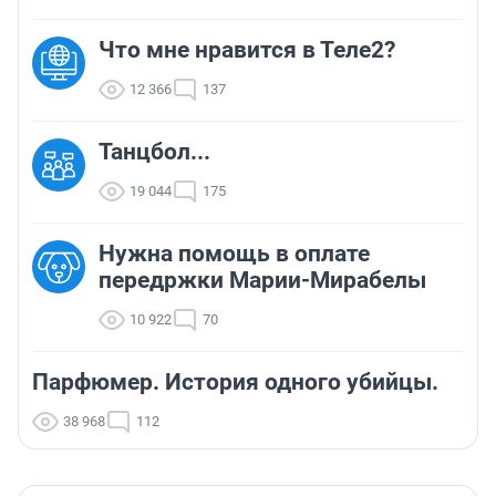
Что мне нравится в Теле2?
12 366
137
Танцбол...
19 044
175
Нужна помощь в оплате
передржки Марии-Мирабелы
10 922
70
Парфюмер. История одного убийцы.
38 968
112