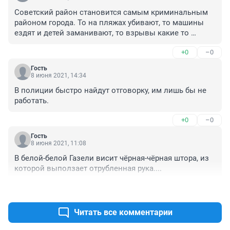
Советский район становится самым криминальным 
районом города. То на пляжах убивают, то машины 
ездят и детей заманивают, то взрывы какие то 
странные в производственных складах происходят, 
+0
–0
то самоубийства в общежитиях НГУ... Власти города и 
области не хотят обратить на это внимание? Как 
Гость
полиция там работает ? Как участковые работают?
8 июня 2021, 14:34
В полиции быстро найдут отговорку, им лишь бы не 
работать.
+0
–0
Гость
8 июня 2021, 11:08
В белой-белой Газели висит чёрная-чёрная штора, из 
которой выползает отрубленная рука....
+2
–0
Читать все комментарии