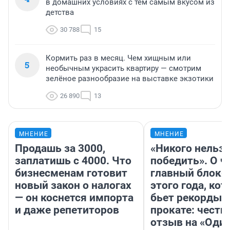
в домашних условиях с тем самым вкусом из
детства
30 788
15
Кормить раз в месяц. Чем хищным или
5
необычным украсить квартиру — смотрим
зелёное разнообразие на выставке экзотики
26 890
13
МНЕНИЕ
МНЕНИЕ
Продашь за 3000,
«Никого нельз
заплатишь с 4000. Что
победить». О ч
бизнесменам готовит
главный блокб
новый закон о налогах
этого года, ко
— он коснется импорта
бьет рекорды 
и даже репетиторов
прокате: честн
отзыв на «Оди