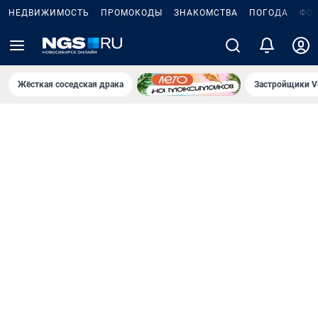
НЕДВИЖИМОСТЬ
ПРОМОКОДЫ
ЗНАКОМСТВА
ПОГОДА
ФО
Жёсткая соседская драка
Застройщики V