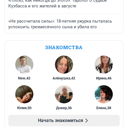
«Плохо, как никогда до этого»: таролог о судьбе
Кузбасса и его жителей в августе
«Не рассчитала силы»: 18-летняя ужурка пыталась
успокоить трехмесячного сына и убила его
ЗНАКОМСТВА
New
,
42
Алёнушка
,
42
Ирина
,
46
Юлия
,
50
Докер
,
36
Елена
,
38
Начать знакомиться