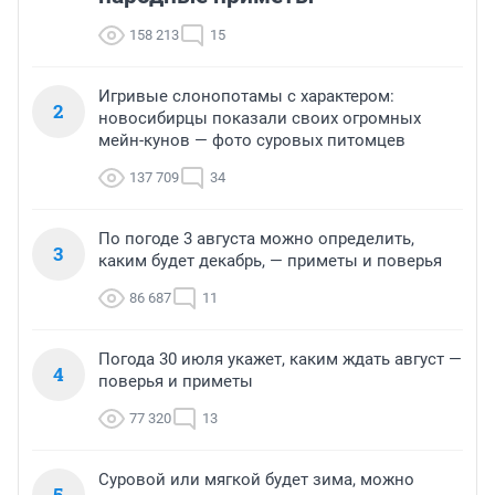
158 213
15
Игривые слонопотамы с характером:
2
новосибирцы показали своих огромных
мейн-кунов — фото суровых питомцев
137 709
34
По погоде 3 августа можно определить,
3
каким будет декабрь, — приметы и поверья
86 687
11
Погода 30 июля укажет, каким ждать август —
4
поверья и приметы
77 320
13
Суровой или мягкой будет зима, можно
5