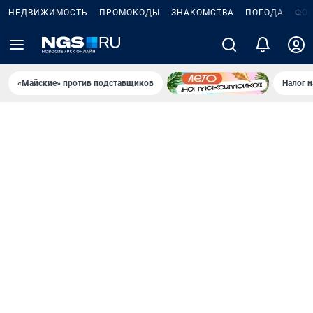
НЕДВИЖИМОСТЬ
ПРОМОКОДЫ
ЗНАКОМСТВА
ПОГОДА
ФО
«Майские» против подставщиков
Налог 