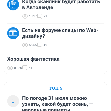
Когда скайлинк будет работать
в Автоленде
1 317
21
Есть на форуме спецы по Web-
дизайну?
5 255
49
Хорошая фантастика
8 826
41
ТОП 5
По погоде 31 июля можно
1
узнать, какой будет осень, —
народные приметы