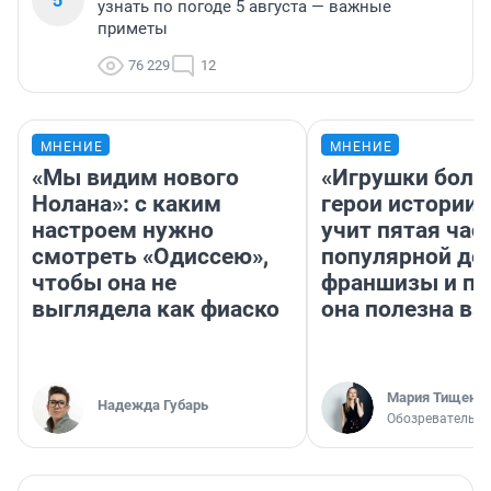
узнать по погоде 5 августа — важные
приметы
76 229
12
МНЕНИЕ
МНЕНИЕ
«Мы видим нового
«Игрушки боль
Нолана»: с каким
герои истории»
настроем нужно
учит пятая час
смотреть «Одиссею»,
популярной де
чтобы она не
франшизы и п
выглядела как фиаско
она полезна в
Мария Тищенк
Надежда Губарь
Обозреватель