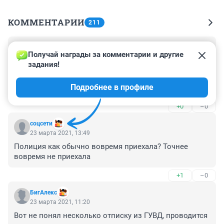
КОММЕНТАРИИ
211
Гость
23 марта 2021, 17:25
Получай награды за комментарии и другие 
задания!
Необходим строгий учет и отслеживание всех 
передвижений всех приехавших из стран ближнего 
Подробнее в профиле
зарубежья и некоторых регионов РФ. Пусть кроме 
управления по миграции при МВД(или ФСБ) создадут 
+0
–0
дополнительный специальный отдел А самое 
главное, перед их приездом тест на адекватность, 
соцсети
психологов, психиатров пройти и т.п. А не пускать 
23 марта 2021, 13:49
всех подряд, только очень и очень избирательно.
Полиция как обычно вовремя приехала? Точнее 
вовремя не приехала
+1
–0
БигАлекс
23 марта 2021, 11:20
Вот не понял несколько отписку из ГУВД, проводится 