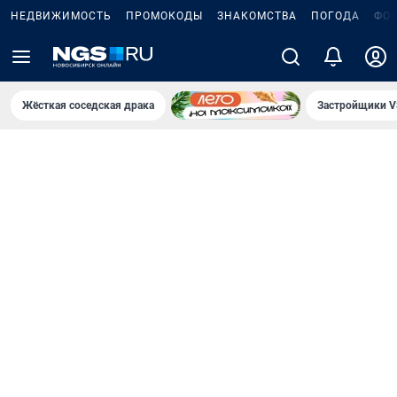
НЕДВИЖИМОСТЬ
ПРОМОКОДЫ
ЗНАКОМСТВА
ПОГОДА
ФО
Жёсткая соседская драка
Застройщики V