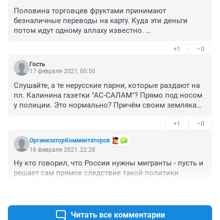
Половина торговцев фруктами принимают 
безналичные переводы на карту. Куда эти деньги 
потом идут одному аллаху известно. 

Упс, кажется я придумал новую схему по добыванию 
+1
–0
палок для спецслужб :(
Гость
17 февраля 2021, 00:50
Слушайте, а те нерусские парни, которые раздают на 
пл. Калинина газетки "АС-САЛАМ"? Прямо под носом 
у полиции. Это нормально? Причём своим землякам 
на своём языке тихонечко что-то бурчат.
+1
–0
ОрганизаторКомментаторов
16 февраля 2021, 22:28
Ну кто говорил, что России нужны мигранты - пусть и 
решает сам прямое следствие такой политики.
+1
–0
Читать все комментарии