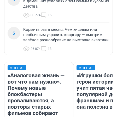
в домашних условиях с тем самым вкусом из
детства
30 774
15
Кормить раз в месяц. Чем хищным или
5
необычным украсить квартиру — смотрим
зелёное разнообразие на выставке экзотики
26 874
13
МНЕНИЕ
МНЕНИЕ
«Аналоговая жизнь —
«Игрушки боль
вот что нам нужно».
герои истории»
Почему новые
учит пятая час
блокбастеры
популярной де
проваливаются, а
франшизы и п
повторы старых
она полезна в
фильмов собирают