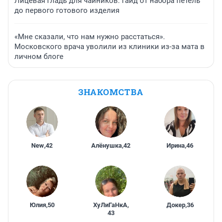
Лицевая гладь для чайников: гайд от набора петель
до первого готового изделия
«Мне сказали, что нам нужно расстаться».
Московского врача уволили из клиники из-за мата в
личном блоге
ЗНАКОМСТВА
New
,
42
Алёнушка
,
42
Ирина
,
46
Юлия
,
50
ХуЛиГаНкА
,
Докер
,
36
43