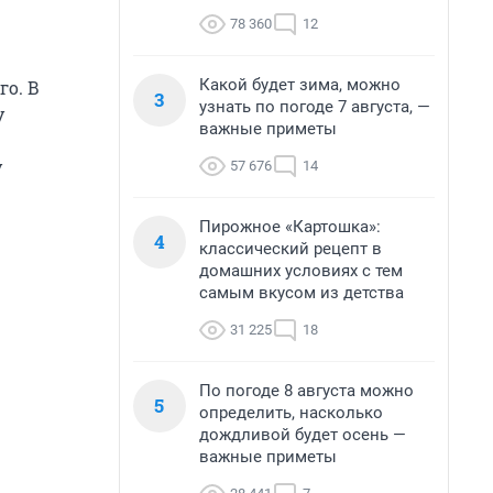
78 360
12
Какой будет зима, можно
о. В
3
узнать по погоде 7 августа, —
у
важные приметы
у
57 676
14
Пирожное «Картошка»:
4
классический рецепт в
домашних условиях с тем
самым вкусом из детства
31 225
18
По погоде 8 августа можно
5
определить, насколько
дождливой будет осень —
важные приметы