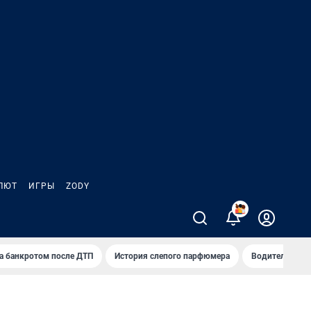
ЛЮТ
ИГРЫ
ZODY
5
а банкротом после ДТП
История слепого парфюмера
Водители пер