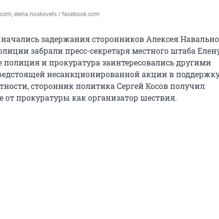
k.com, elena.noskovets / facebook.com
 начались задержания сторонников Алексея Навальног
олиции забрали пресс-секретаря местного штаба Елен
е полиция и прокуратура заинтересовались другими
редстоящей несанкционированной акции в поддержк
стности, сторонник политика Сергей Косов получил
 от прокуратуры как организатор шествия.