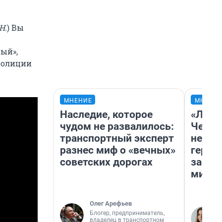
Н.
) Вы
ый»,
 полиции
МНЕНИЕ
МНЕНИ
Наследие, которое
«Люди
чудом не развалилось:
Чем п
транспортный эксперт
непон
разнес миф о «вечных»
герои
советских дорогах
застр
мисти
Олег Арефьев
Блогер, предприниматель,
владелец в транспортном