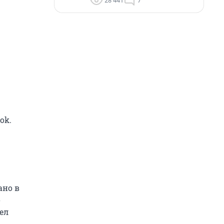
28 441
7
ok.
ано в
о
ел