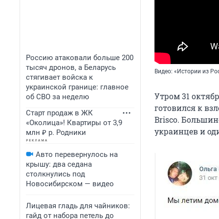
Россию атаковали больше 200
тысяч дронов, а Беларусь
Видео: «Истории из Ро
стягивает войска к
украинской границе: главное
Утром 31 октяб
об СВО за неделю
готовился к взл
Старт продаж в ЖК
Brisco. Больши
«Околица»! Квартиры от 3,9
украинцев и од
млн ₽ р. Родники
Авто перевернулось на
крышу: два седана
столкнулись под
Новосибирском — видео
Лицевая гладь для чайников:
гайд от набора петель до