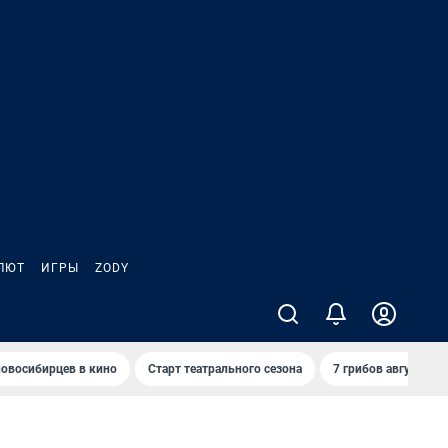
ЛЮТ
ИГРЫ
ZODY
овосибирцев в кино
Старт театрального сезона
7 грибов августа