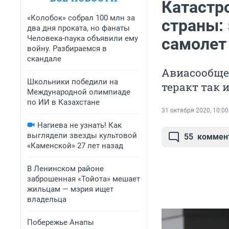
Катастр
«Колобок» собрал 100 млн за
страны: 
два дня проката, но фанаты
Человека-паука объявили ему
самолет
войну. Разбираемся в
скандале
Авиасообщен
Школьники победили на
теракт так 
Международной олимпиаде
по ИИ в Казахстане
31 октября 2020, 10:00
Нагиева не узнать! Как
выглядели звезды культовой
55
коммен
«Каменской» 27 лет назад
В Ленинском районе
заброшенная «Тойота» мешает
жильцам — мэрия ищет
владельца
Побережье Анапы