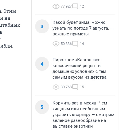
77 927
12
а. Этим
ы на
Какой будет зима, можно
сштабных
3
узнать по погоде 7 августа, —
в
важные приметы
г
50 336
14
гибли.
Пирожное «Картошка»:
4
классический рецепт в
домашних условиях с тем
самым вкусом из детства
30 768
15
Кормить раз в месяц. Чем
5
хищным или необычным
украсить квартиру — смотрим
зелёное разнообразие на
выставке экзотики