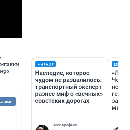
»
компании
МНЕНИЕ
МНЕНИ
веро
Наследие, которое
«Люди
чудом не развалилось:
Чем п
транспортный эксперт
непон
разнес миф о «вечных»
герои
советских дорогах
застр
мисти
Олег Арефьев