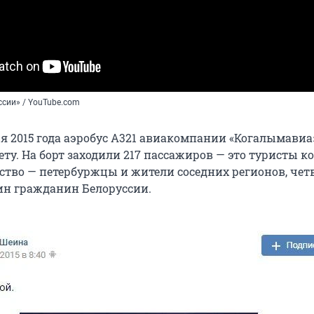
ссии» / YouTube.com
ря 2015 года аэробус А321 авиакомпании «Когалымавиа
ету. На борт заходили 217 пассажиров — это туристы 
нство — петербуржцы и жители соседних регионов, чет
ин гражданин Белоруссии.