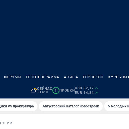
ФОРУМЫ
ТЕЛЕПРОГРАММА
АФИША
ГОРОСКОП
КУРСЫ ВА
USD 82,17
СЕЙЧАС
1
ПРОБКИ
+14°C
EUR 94,84
ики VS прокуратура
Августовский каталог новостроек
5 молодых н
ТОРИИ