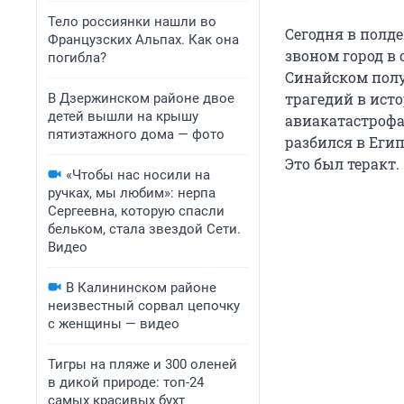
Тело россиянки нашли во
Сегодня в полде
Французских Альпах. Как она
звоном город в
погибла?
Синайском полу
трагедий в ист
В Дзержинском районе двое
детей вышли на крышу
авиакатастрофа
пятиэтажного дома — фото
разбился в Егип
Это был теракт.
«Чтобы нас носили на
ручках, мы любим»: нерпа
Сергеевна, которую спасли
бельком, стала звездой Сети.
Видео
В Калининском районе
неизвестный сорвал цепочку
с женщины — видео
Тигры на пляже и 300 оленей
в дикой природе: топ-24
самых красивых бухт