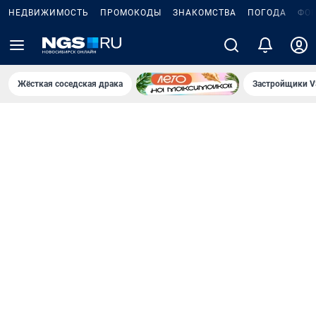
НЕДВИЖИМОСТЬ
ПРОМОКОДЫ
ЗНАКОМСТВА
ПОГОДА
ФО
Жёсткая соседская драка
Застройщики V