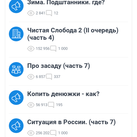
Зима. Подштанники. где?
2 841
12
Чистая Слобода 2 (II очередь)
(часть 4)
152 956
1 000
Про засаду (часть 7)
6 857
337
Копить денюжки - как?
56 913
195
Ситуация в России. (часть 7)
256 202
1 000