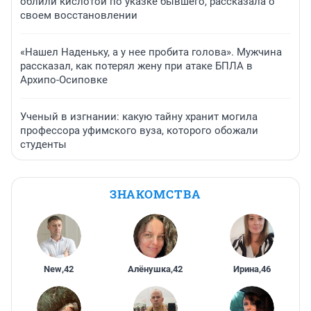
облили кислотой по указке бывшего, рассказала о
своем восстановлении
«Нашел Наденьку, а у нее пробита голова». Мужчина
рассказал, как потерял жену при атаке БПЛА в
Архипо-Осиповке
Ученый в изгнании: какую тайну хранит могила
профессора уфимского вуза, которого обожали
студенты
ЗНАКОМСТВА
New
,
42
Алёнушка
,
42
Ирина
,
46