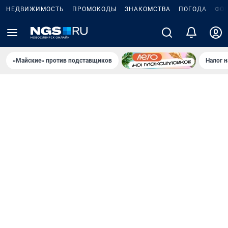
НЕДВИЖИМОСТЬ
ПРОМОКОДЫ
ЗНАКОМСТВА
ПОГОДА
ФО
«Майские» против подставщиков
Налог 