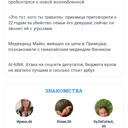
проболтался о новой возлюбленной
«Это тот, кого ты травила»: прикамца приговорили к
22 годам за убийство семьи его девушки, сейчас он
звонит ей с угрозами
Медведицу Майю, жившую на цепи в Приморье,
познакомили с гималайским медведем Фиником
AI-AINA: Атака на соцсети депутатов, бюджета вузов
не хватило лучшим и сколько стоит арбуз
ЗНАКОМСТВА
Ирина
,
46
Юлия
,
50
ХуЛиГаНкА
,
43