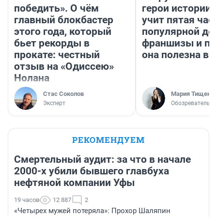
победить». О чём
герои истории»
главный блокбастер
учит пятая час
этого года, который
популярной де
бьет рекорды в
франшизы и п
прокате: честный
она полезна в
отзыв на «Одиссею»
Нолана
Стас Соколов
Мария Тищенк
Эксперт
Обозреватель
РЕКОМЕНДУЕМ
Смертельный аудит: за что в начале
2000-х убили бывшего главбуха
нефтяной компании Уфы
19 часов
12 887
2
«Четырех мужей потеряла»: Прохор Шаляпин