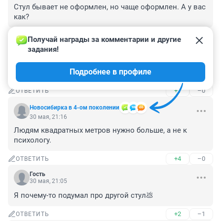
Стул бывает не оформлен, но чаще оформлен. А у вас 
как?
+0
–1
ОТВЕТИТЬ
Получай награды за комментарии и другие 
задания!
Гость
30 мая, 21:55
Подробнее в профиле
По ходу, "психологам" пора к психологам.
+1
–0
ОТВЕТИТЬ
Новосибирка в 4-ом поколении
30 мая, 21:16
Людям квадратных метров нужно больше, а не к 
психологу.
+4
–0
ОТВЕТИТЬ
Гость
30 мая, 21:05
Я почему-то подумал про другой стул💩
+2
–1
ОТВЕТИТЬ